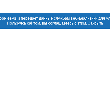
ookies
и передает данные службам веб-аналитики для у
Пользуясь сайтом, вы соглашаетесь с этим.
Закрыть
Е
РАЗДЕЛЫ
ТОВАРЫ И УСЛУ
ru
Объявления
Мясо, мясопроду
Каталог компаний
Скот в живом вес
амы
Новости рынка
Колбасы, сосиски
а
Форум
Мясные полуфаб
рмация
Энциклопедия
Мясные консерв
тки персональных
Бренды
Мясные снеки