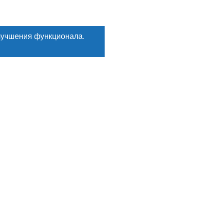
лучшения функционала.
Искать
ГИ
Мы в соцсетях:
кты
е
, деликатесы
рикаты
ы