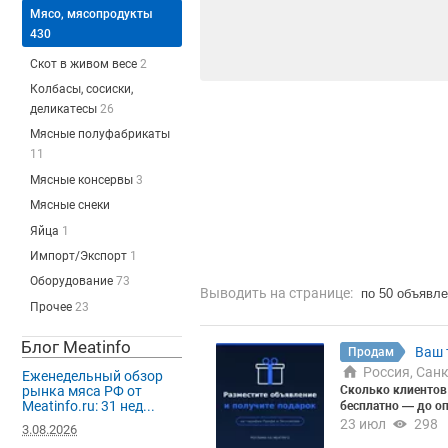
Мясо, мясопродукты
430
Скот в живом весе
2
Колбасы, сосиски,
деликатесы
26
Мясные полуфабрикаты
11
Мясные консервы
3
Мясные снеки
Яйца
1
Импорт/Экспорт
1
Оборудование
73
Выводить на странице:
по 50 объявл
Прочее
23
Блог Meatinfo
Ваш 
Продам
Россия, Сан
Еженедельный обзор
Сколько клиентов 
рынка мяса РФ от
Meatinfo.ru: 31 нед...
бесплатно — до о
от оптом? Прежде 
23 июл
298
3.08.2026
лько она реально 