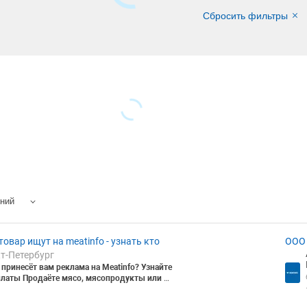
Сбросить фильтры
ений
товар ищут на meatinfo - узнать кто
ООО 
кт-Петербург
принесёт вам реклама на Meatinfo? Узнайте
платы
Продаёте мясо, мясопродукты или ск
чем вкладывать в рекламу — узнайте, ско
вам принесёт.
Знакомая ситуация: ►Мало п