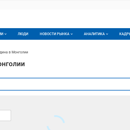
ИИ
ЛЮДИ
НОВОСТИ РЫНКА
АНАЛИТИКА
КАДР
логе компаний
Новости рынка мяса
Все
ядина в Монголии
г компаний
Аналитика рынка яиц
Все
онголии
мпания
Подписаться на анали
Обзор рынка мяса