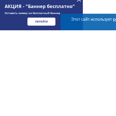
АКЦИЯ - "Баннер бесплатно"
Оставить заявку на бесплатный баннер
Этот сайт использует
c
ПЕРЕЙТИ
Meatinfo.ru —
мясо и
мясопродукты
О МАРКЕТПЛЕЙС
Новости Meatinfo.
Meatinfo.ru – весь
рынок мяса
России.
Услуги и цены
ООО «Инлайн»
ИНН: 7805355672
Размещение рекл
КПП: 780501001
Публичная оферт
ОГРН: 1047855085442
Юридический адрес: 196066, г. Санкт-Петербург,
Контактная инфо
Московский проспект, д. 212
Политика обрабо