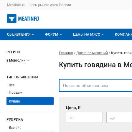
Meatinfo.ru – весь
рынок мяса
России.
ОБЪЯВЛЕНИЯ
ФОРУМ
ЦЕНЫ НА МЯСО
КОМПАН
Объявления
Все темы
О мониторингах
О ката
РЕГИОН
Главная
Доска объявлений
Купить гов
Горячее предложение
Избранные
Актуальные мониторинги
Катало
в Монголии
Купить говядина в М
Мои объявления
С моим участием
Цены на мясо
Моя ко
ТИП ОБЪЯВЛЕНИЯ
Заявки на покупку мяса
Цены на скот
Все
Продам
Инструкция по работе на доске
Обзор рынка
Куплю
Цена, ₽
Отзывы
РУБРИКА
Все
570