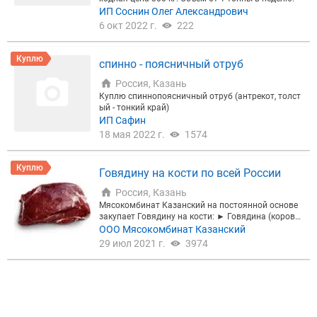
ИП Соснин Олег Александрович
6 окт 2022 г.
222
Куплю
спинно - поясничный отруб
Россия, Казань
Куплю спиннопоясничный отруб (антрекот, толст
ый - тонкий край)
ИП Сафин
18 мая 2022 г.
1574
Куплю
Говядину на кости по всей России
Россия, Казань
Мясокомбинат Казанский на постоянной основе
закупает Говядину на кости: ► Говядина (корова)
1 кат. 257 руб. ► Говядина (корова) 2 кат. 252 ру
ООО Мясокомбинат Казанский
б. Цены с НДС, без НДС, цены в зависимости от ф
29 июл 2021 г.
3974
ормы оплаты. Оплата по факту поставки Отправи
ть коммерческое предложение