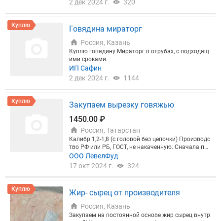
2 дек 2024 г.
320
Куплю
Говядина мираторг
Россия, Казань
Куплю говядину Мираторг в отрубах, с подходящ
ими сроками.
ИП Сафин
2 дек 2024 г.
1144
Куплю
Закупаем вырезку говяжью
1450.00 ₽
Россия, Татарстан
Калибр 1,2-1,8 (с головой без цепочки) Производс
тво РФ или РБ, ГОСТ, не накаченную. Сначала про
бная партия, если по качеству сработаемся объе
ООО ЛевелФуд
м 700-1000кг в месяц.
17 окт 2024 г.
324
Куплю
Жир- сырец от производителя
Россия, Казань
Закупаем на постоянной основе жир сырец внутр