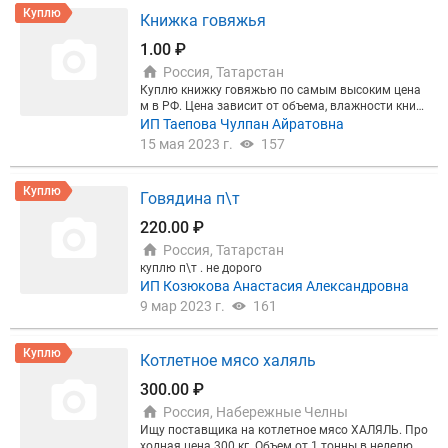
Куплю
Книжка говяжья
1.00 ₽
Россия, Татарстан
Куплю книжку говяжью по самым высоким цена
м в РФ. Цена зависит от объема, влажности книж
ки .
ИП Таепова Чулпан Айратовна
15 мая 2023 г.
157
Куплю
Говядина п\т
220.00 ₽
Россия, Татарстан
куплю п\т . не дорого
ИП Козюкова Анастасия Александровна
9 мар 2023 г.
161
Куплю
Котлетное мясо халяль
300.00 ₽
Россия, Набережные Челны
Ищу поставщика на котлетное мясо ХАЛЯЛЬ. Про
ходная цена 300 кг. Объем от 1 тонны в неделю.