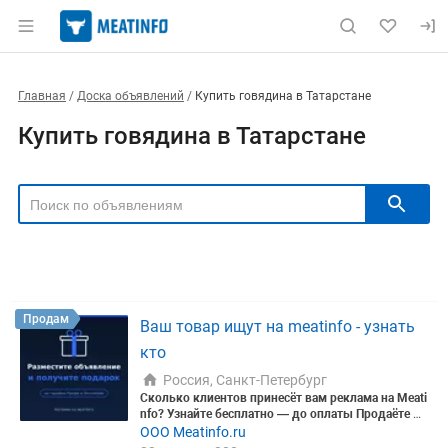
Главная
Доска объявлений
Купить говядина в Татарстане
Купить говядина в Татарстане
РЕГИОН
Выбрать регион
ТИП СДЕЛКИ
Все
Продам
Куплю
Продам
Ваш товар ищут на meatinfo - узнать
РУБРИКА
кто
Россия, Санкт-Петербург
Сколько клиентов принесёт вам реклама на Meati
nfo? Узнайте бесплатно — до оплаты
Продаёте м
ясо, мясопродукты или скот оптом? Прежде чем
ООО Meatinfo.ru
Цена, ₽
вкладывать в рекламу — узнайте, сколько она ре