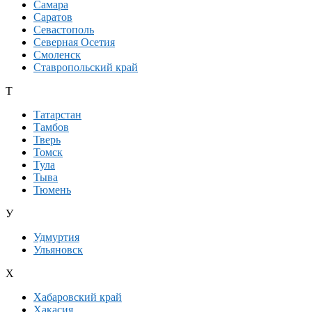
Самара
Саратов
Севастополь
Северная Осетия
Смоленск
Ставропольский край
Т
Татарстан
Тамбов
Тверь
Томск
Тула
Тыва
Тюмень
У
Удмуртия
Ульяновск
Х
Хабаровский край
Хакасия