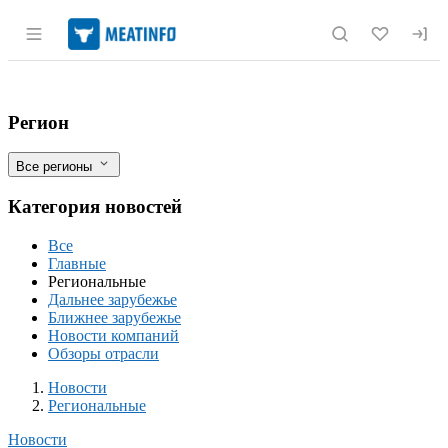
Раздел навигации по сайту meatinfo.r
В Тамбовском районе запланированы 11
Фильтры
Регион
Все регионы
Категория новостей
Все
Главные
Региональные
Дальнее зарубежье
Ближнее зарубежье
Новости компаний
Обзоры отрасли
Новости
Разделы
Новости
Региональные
Новости