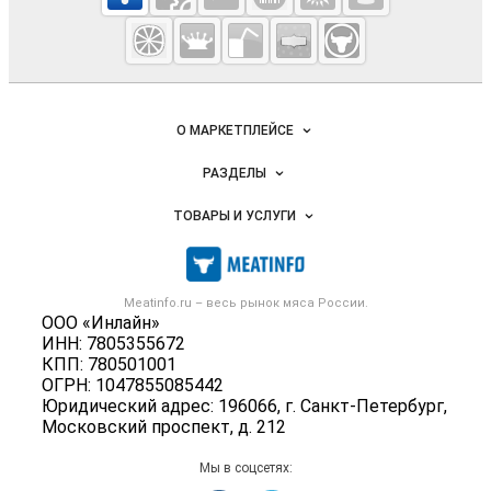
Meatinfo.ru —
мясо и
мясопродукты
Важные разделы и контакты
Навигация по сайту
О МАРКЕТПЛЕЙСЕ
Новости Meatinfo.ru
РАЗДЕЛЫ
Услуги и цены
Объявления
ТОВАРЫ И УСЛУГИ
Размещение рекламы
Каталог компаний
Мясо, мясопродукты
Публичная оферта
Новости рынка
Скот в живом весе
Контактная информация
Форум
Meatinfo.ru – весь
рынок мяса
России.
Колбасы, сосиски, деликатесы
Политика обработки персональных данных
ООО «Инлайн»
Энциклопедия
Мясные полуфабрикаты
ИНН: 7805355672
Для СМИ
Бренды
КПП: 780501001
Мясные консервы
ОГРН: 1047855085442
Мониторинг
Мясные снеки
Юридический адрес: 196066, г. Санкт-Петербург,
Вакансии
Московский проспект, д. 212
Яйца
Блог
Добавить объявление
Мы в соцсетях:
Карта объявлений