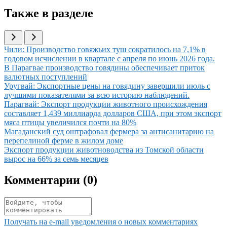
Также в разделе
Иллюстрация новости
Чили: Производство говяжьих туш сократилось на 7,1% в
годовом исчислении в квартале с апреля по июнь 2026 года.
Иллюстрация новости
В Парагвае производство говядины обеспечивает приток
валютных поступлений
Иллюстрация новости
Уругвай: Экспортные цены на говядину завершили июль с
лучшими показателями за всю историю наблюдений.
Иллюстрация новости
Парагвай: Экспорт продукции животного происхождения
составляет 1,439 миллиарда долларов США, при этом экспорт
мяса птицы увеличился почти на 80%
Иллюстрация новости
Магаданский суд оштрафовал фермера за антисанитарию на
перепелиной ферме в жилом доме
Иллюстрация новости
Экспорт продукции животноводства из Томской области
вырос на 66% за семь месяцев
Комментарии (
0
)
Получать на e‑mail уведомления о новых комментариях