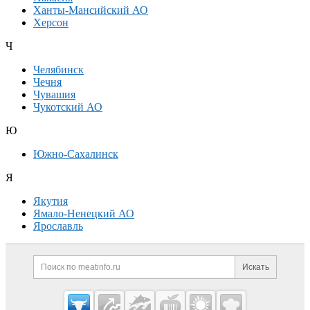
Ханты-Мансийский АО
Херсон
Ч
Челябинск
Чечня
Чувашия
Чукотский АО
Ю
Южно-Сахалинск
Я
Якутия
Ямало-Ненецкий АО
Ярославль
Дополнительная информация
Поиск по сайту и ссылк
Искать
Cсылки на полезные проекты