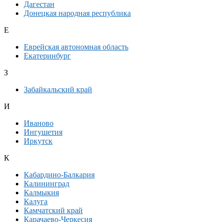
Дагестан
Донецкая народная республика
Е
Еврейская автономная область
Екатеринбург
З
Забайкальский край
И
Иваново
Ингушетия
Иркутск
К
Кабардино-Балкария
Калининград
Калмыкия
Калуга
Камчатский край
Карачаево-Черкесия