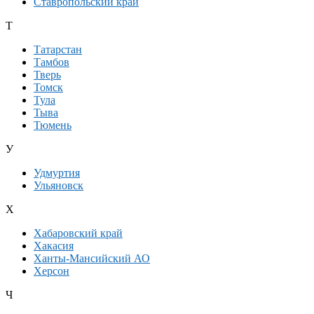
Ставропольский край
Т
Татарстан
Тамбов
Тверь
Томск
Тула
Тыва
Тюмень
У
Удмуртия
Ульяновск
Х
Хабаровский край
Хакасия
Ханты-Мансийский АО
Херсон
Ч