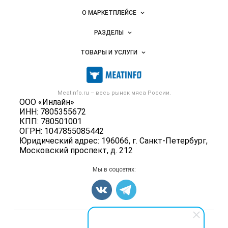
Важные разделы и контакты
Навигация по сайту
О МАРКЕТПЛЕЙСЕ
Новости Meatinfo.ru
РАЗДЕЛЫ
Услуги и цены
Объявления
ТОВАРЫ И УСЛУГИ
Размещение рекламы
Каталог компаний
Мясо, мясопродукты
Публичная оферта
Новости рынка
Скот в живом весе
Контактная информация
Форум
Meatinfo.ru – весь
рынок мяса
России.
Колбасы, сосиски, деликатесы
Политика обработки персональных данных
ООО «Инлайн»
Энциклопедия
Мясные полуфабрикаты
ИНН: 7805355672
Для СМИ
Бренды
КПП: 780501001
Мясные консервы
ОГРН: 1047855085442
Мониторинг
Мясные снеки
Юридический адрес: 196066, г. Санкт-Петербург,
Вакансии
Московский проспект, д. 212
Яйца
Блог
Добавить объявление
Мы в соцсетях:
Карта объявлений
Счетчики, авторское право, логотипы