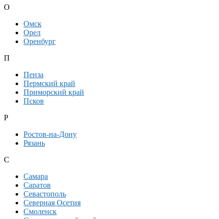
О
Омск
Орел
Оренбург
П
Пенза
Пермский край
Приморский край
Псков
Р
Ростов-на-Дону
Рязань
С
Самара
Саратов
Севастополь
Северная Осетия
Смоленск