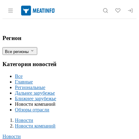
Раздел навигации по сайту meatinfo.r
16 участников массовой драки на птиц
Фильтры
Регион
Все регионы
Категория новостей
Все
Главные
Региональные
Дальнее зарубежье
Ближнее зарубежье
Новости компаний
Обзоры отрасли
Новости
Разделы
Новости
Новости компаний
Новости