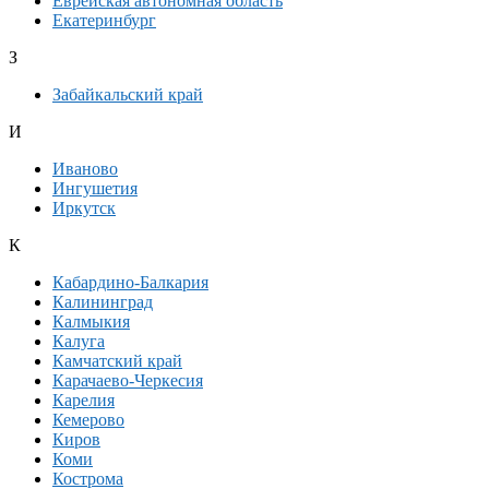
Еврейская автономная область
Екатеринбург
З
Забайкальский край
И
Иваново
Ингушетия
Иркутск
К
Кабардино-Балкария
Калининград
Калмыкия
Калуга
Камчатский край
Карачаево-Черкесия
Карелия
Кемерово
Киров
Коми
Кострома