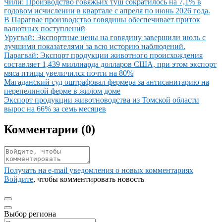
Иллюстрация новости
Чили: Производство говяжьих туш сократилось на 7,1% в
годовом исчислении в квартале с апреля по июнь 2026 года.
Иллюстрация новости
В Парагвае производство говядины обеспечивает приток
валютных поступлений
Иллюстрация новости
Уругвай: Экспортные цены на говядину завершили июль с
лучшими показателями за всю историю наблюдений.
Иллюстрация новости
Парагвай: Экспорт продукции животного происхождения
составляет 1,439 миллиарда долларов США, при этом экспорт
мяса птицы увеличился почти на 80%
Иллюстрация новости
Магаданский суд оштрафовал фермера за антисанитарию на
перепелиной ферме в жилом доме
Иллюстрация новости
Экспорт продукции животноводства из Томской области
вырос на 66% за семь месяцев
Комментарии (
0
)
Получать на e‑mail уведомления о новых комментариях
Войдите
, чтобы комментировать новость
Выбор региона