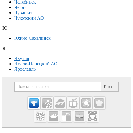
Челябинск
Чечня
Чувашия
Чукотский АО
Ю
Южно-Сахалинск
Я
Якутия
Ямало-Ненецкий АО
Ярославль
Дополнительная информация
Поиск по сайту и ссылк
Искать
Cсылки на полезные проекты
Meatinfo.ru —
мясо и
мясопродукты