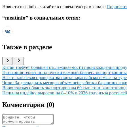
Новости
meatinfo
– читайте в нашем телеграм канале
Подписать
“
meatinfo
” в социальных сетях:
Также в разделе
Иллюстрация новости
Китай требует большей отслеживаемости происхождения проду
Иллюстрация новости
Патагония теряет исторически важный бизнес: экспорт конины 
Иллюстрация новости
Начата ключевая проверка экспорта парагвайского мяса на тур
Иллюстрация новости
Чили: За двенадцать месяцев объем переработки баранины сокр
Иллюстрация новости
Воронежская область экспортировала 60 тыс. тонн животновод
Иллюстрация новости
Цены на индейку выросли на 8–10% в 2026 году из-за роста се
Комментарии (
0
)