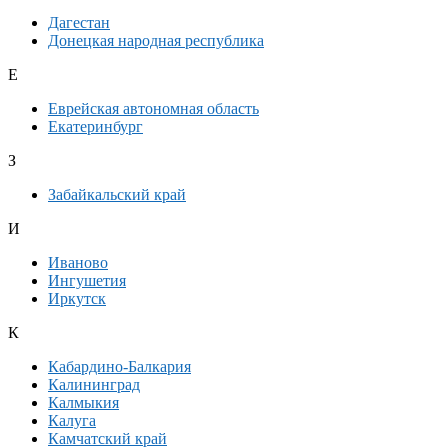
Дагестан
Донецкая народная республика
Е
Еврейская автономная область
Екатеринбург
З
Забайкальский край
И
Иваново
Ингушетия
Иркутск
К
Кабардино-Балкария
Калининград
Калмыкия
Калуга
Камчатский край