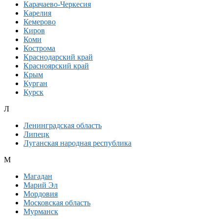
Карачаево-Черкесия
Карелия
Кемерово
Киров
Коми
Кострома
Краснодарский край
Красноярский край
Крым
Курган
Курск
Л
Ленинградская область
Липецк
Луганская народная республика
М
Магадан
Марий Эл
Мордовия
Московская область
Мурманск