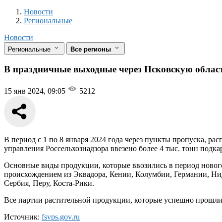
Новости
Разделы
Новости
Региональные
Новости
Региональные
Все регионы
В праздничные выходные через Псковскую област
15 янв 2024, 09:05
5212
В период с 1 по 8 января 2024 года через пункты пропуска, р
управления Россельхознадзора ввезено более 4 тыс. тонн подк
Основные виды продукции, которые ввозились в период нового
происхождением из Эквадора, Кении, Колумбии, Германии, Ниде
Сербия, Перу, Коста-Рики.
Все партии растительной продукции, которые успешно прошли
Источник:
fsvps.gov.ru