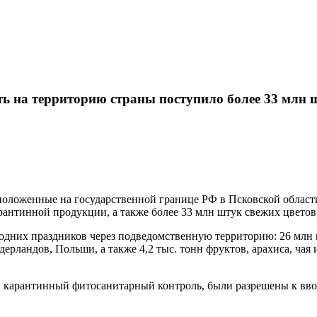
ь на территорию страны поступило более 33 млн 
асположенные на государственной границе РФ в Псковской облас
арантинной продукции, а также более 33 млн штук свежих цвето
дних праздников через подведомственную территорию: 26 млн ш
рландов, Польши, а также 4,2 тыс. тонн фруктов, арахиса, чая
 карантинный фитосанитарный контроль, были разрешены к вво