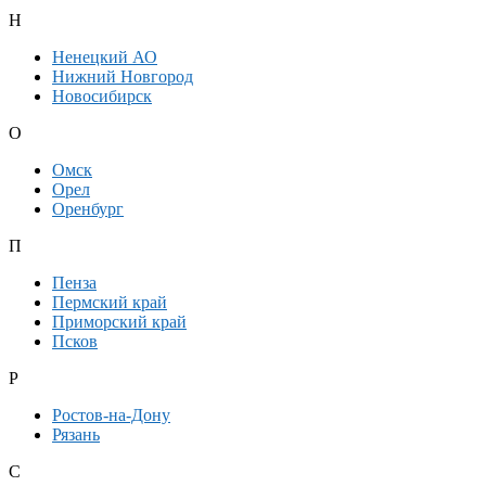
Н
Ненецкий АО
Нижний Новгород
Новосибирск
О
Омск
Орел
Оренбург
П
Пенза
Пермский край
Приморский край
Псков
Р
Ростов-на-Дону
Рязань
С