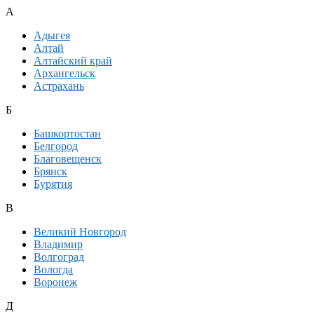
А
Адыгея
Алтай
Алтайский край
Архангельск
Астрахань
Б
Башкортостан
Белгород
Благовещенск
Брянск
Бурятия
В
Великий Новгород
Владимир
Волгоград
Вологда
Воронеж
Д