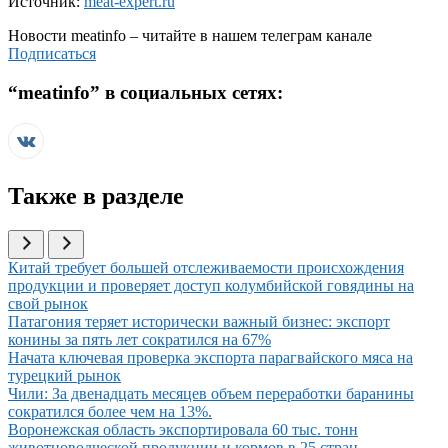
Источник:
meat-expert.ru
Новости
meatinfo
– читайте в нашем телеграм канале
Подписаться
“
meatinfo
” в социальных сетях:
Также в разделе
Иллюстрация новости
Китай требует большей отслеживаемости происхождения
продукции и проверяет доступ колумбийской говядины на
свой рынок
Иллюстрация новости
Патагония теряет исторически важный бизнес: экспорт
конины за пять лет сократился на 67%
Иллюстрация новости
Начата ключевая проверка экспорта парагвайского мяса на
турецкий рынок
Иллюстрация новости
Чили: За двенадцать месяцев объем переработки баранины
сократился более чем на 13%.
Иллюстрация новости
Воронежская область экспортировала 60 тыс. тонн
животноводческой продукции и кормов в 25 стран