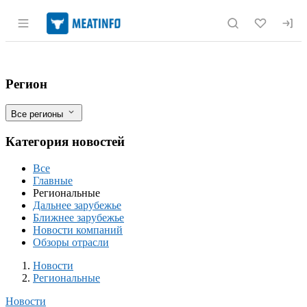
Раздел навигации по сайту meatinfo.r
В Мордовии выпушено несколько парти
Фильтры
Регион
Все регионы
Категория новостей
Все
Главные
Региональные
Дальнее зарубежье
Ближнее зарубежье
Новости компаний
Обзоры отрасли
Новости
Разделы
Новости
Региональные
Новости