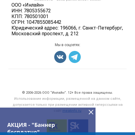
Колбасы, сосиски, деликатесы
Политика обработки персональных данных
ООО «Инлайн»
Энциклопедия
Мясные полуфабрикаты
ИНН: 7805355672
Для СМИ
Бренды
КПП: 780501001
Мясные консервы
ОГРН: 1047855085442
Мониторинг
Мясные снеки
Юридический адрес: 196066, г. Санкт-Петербург,
Вакансии
Московский проспект, д. 212
Яйца
Блог
Добавить объявление
Мы в соцсетях:
Карта объявлений
Счетчики, авторское право, логотипы
© 2006‑2026 ООО “Инлайн”. 12+ Все права защищены.
Использование информации, размещенной на данном сайте,
допускается только при размещении активной гиперссылки на
сайт
meatinfo.ru
АКЦИЯ - "Баннер
бесплатно"