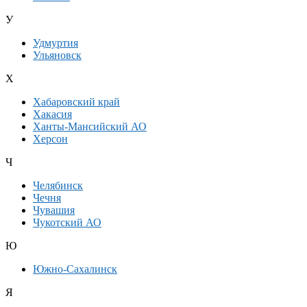
У
Удмуртия
Ульяновск
Х
Хабаровский край
Хакасия
Ханты-Мансийский АО
Херсон
Ч
Челябинск
Чечня
Чувашия
Чукотский АО
Ю
Южно-Сахалинск
Я