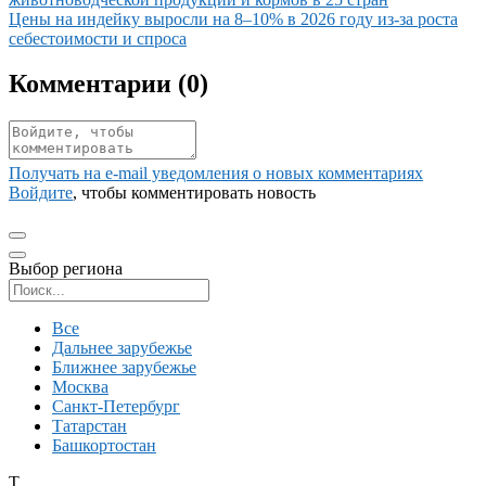
Иллюстрация новости
Цены на индейку выросли на 8–10% в 2026 году из-за роста
себестоимости и спроса
Комментарии (
0
)
Получать на e‑mail уведомления о новых комментариях
Войдите
, чтобы комментировать новость
Выбор региона
Поиск региона
Все
Дальнее зарубежье
Ближнее зарубежье
Москва
Санкт-Петербург
Татарстан
Башкортостан
Т