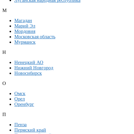
Луганская народная республика
М
Магадан
Марий Эл
Мордовия
Московская область
Мурманск
Н
Ненецкий АО
Нижний Новгород
Новосибирск
О
Омск
Орел
Оренбург
П
Пенза
Пермский край