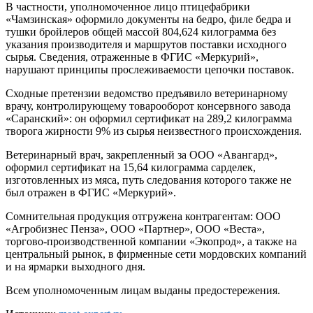
В частности, уполномоченное лицо птицефабрики
«Чамзинская» оформило документы на бедро, филе бедра и
тушки бройлеров общей массой 804,624 килограмма без
указания производителя и маршрутов поставки исходного
сырья. Сведения, отраженные в ФГИС «Меркурий»,
нарушают принципы прослеживаемости цепочки поставок.
Сходные претензии ведомство предъявило ветеринарному
врачу, контролирующему товарооборот консервного завода
«Саранский»: он оформил сертификат на 289,2 килограмма
творога жирности 9% из сырья неизвестного происхождения.
Ветеринарный врач, закрепленный за ООО «Авангард»,
оформил сертификат на 15,64 килограмма сарделек,
изготовленных из мяса, путь следования которого также не
был отражен в ФГИС «Меркурий».
Сомнительная продукция отгружена контрагентам: ООО
«Агробизнес Пенза», ООО «Партнер», ООО «Веста»,
торгово-производственной компании «Экопрод», а также на
центральный рынок, в фирменные сети мордовских компаний
и на ярмарки выходного дня.
Всем уполномоченным лицам выданы предостережения.