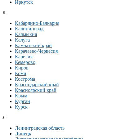
Иркутск
К
Кабардино-Балкария
Калининград
Калмыкия
Калуга
Камчатский край
Карачаево-Черкесия
Карелия
Кемерово
Киров
Коми
Кострома
Краснодарский край
Красноярский край
Крым
Курган
Курск
Л
Ленинградская область
Липецк