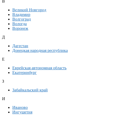
В
Великий Новгород
Владимир
Волгоград
Вологда
Воронеж
Д
Дагестан
Донецкая народная республика
Е
Еврейская автономная область
Екатеринбург
З
Забайкальский край
И
Иваново
Ингушетия