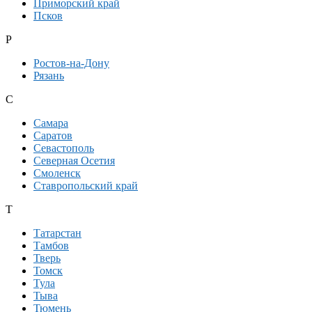
Приморский край
Псков
Р
Ростов-на-Дону
Рязань
С
Самара
Саратов
Севастополь
Северная Осетия
Смоленск
Ставропольский край
Т
Татарстан
Тамбов
Тверь
Томск
Тула
Тыва
Тюмень