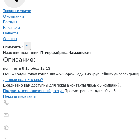
Навигация по странице
компании
Птиц
Товары и услуги
О компании
Бренды
Вакансии
Новости
Отзывы
О компании
Птицефабрика Чамзинск
Реквизиты
компании
Птицефабрика Чамзи
Реквизиты:
Название компании:
Птицефабрика Чамзинская
Описание:
пон - пятн 9-17 обед 12-13

ОАО «Холдинговая компания «Ак Барс» - один из крупнейших диверсифицир
Контакты
компании
Птицефабрика Ча
+7(800)000-00-..
Данные неактуальны?
Ежедневно вам доступны для показа контакты любых 5 компаний.
Получить неограниченный доступ
Просмотрено сегодня:
0
из 5
Показать контакты