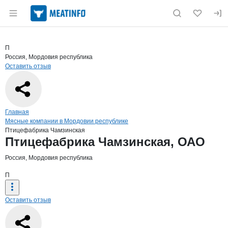
Раздел навигации по сайту meatinfo.ru
Краткая информация о компании
Птиц
Страница компании
Птицефаб
Страница компании
Птицефабрика Чамзинская, ОАО
П
Россия, Мордовия республика
Оставить отзыв
Навигация по сайту
Главная
Мясные компании в Мордовии республике
Птицефабрика Чамзинская
Основная информация о компании
Птицефабрика Чамзинская, ОАО
Россия, Мордовия республика
П
Оставить отзыв