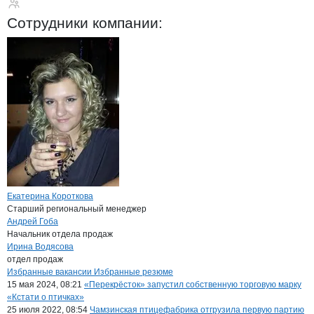
Птицефабрика Чамз
Сотрудники
компании
:
Екатерина Короткова
Старший региональный менеджер
Андрей Гоба
Начальник отдела продаж
Ирина Водясова
отдел продаж
Бренды
Вакансии в
компани
Птицефабрика Чамзинск
Птицефабрика Чамз
Избранные вакансии
Избранные резюме
Новости o
Птицефабрика Чамзинска
15 мая 2024, 08:21
«Перекрёсток» запустил собственную торговую марку
«Кстати о птичках»
25 июля 2022, 08:54
Чамзинская птицефабрика отгрузила первую партию