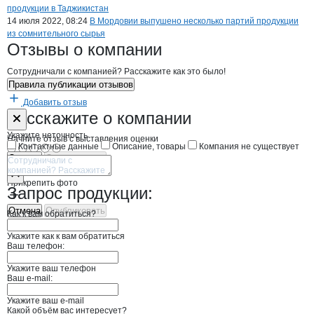
продукции в Таджикистан
14 июля 2022, 08:24
В Мордовии выпушено несколько партий продукции
из сомнительного сырья
Птицефабрика Ча
Отзывы
о компании
Сотрудничали с компанией? Расскажите как это было!
Правила публикации отзывов
Добавить отзыв
Форма обратной связи о неточностях н
Птицефабрика
Расскажите
о компании
Укажите неточность
Начните отзыв с выставления оценки
Контактные данные
Описание, товары
Компания не существует
Отмена
Опубликовать
Прикрепить фото
Запрос продукции:
Отмена
Опубликовать
Как к вам обратиться?
Укажите как к вам обратиться
Ваш телефон:
Укажите ваш телефон
Ваш e-mail:
Укажите ваш e-mail
Какой объём вас интересует?