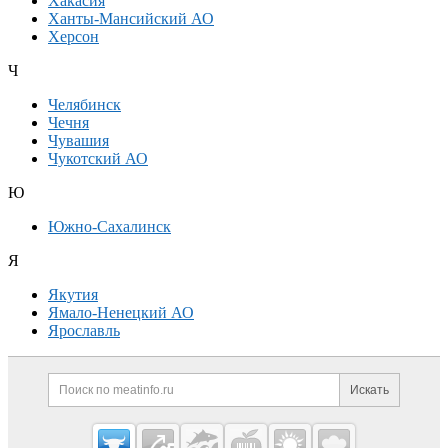
Хакасия
Ханты-Мансийский АО
Херсон
Ч
Челябинск
Чечня
Чувашия
Чукотский АО
Ю
Южно-Сахалинск
Я
Якутия
Ямало-Ненецкий АО
Ярославль
Дополнительная информация
Поиск по сайту и ссылк
Искать
Cсылки на полезные проекты