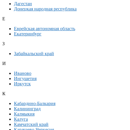
Дагестан
Донецкая народная республика
Е
Еврейская автономная область
Екатеринбург
З
Забайкальский край
И
Иваново
Ингушетия
Иркутск
К
Кабардино-Балкария
Калининград
Калмыкия
Калуга
Камчатский край
Карачаево-Черкесия