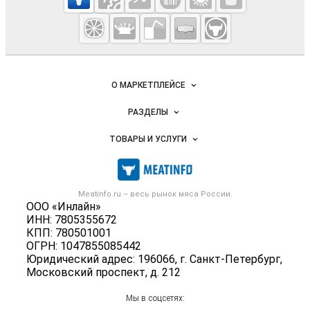
Meatinfo.ru —
мясо и
мясопродукты
Важные разделы и контакты
Навигация по сайту
О МАРКЕТПЛЕЙСЕ
Новости Meatinfo.ru
РАЗДЕЛЫ
Услуги и цены
Объявления
ТОВАРЫ И УСЛУГИ
Размещение рекламы
Каталог компаний
Мясо, мясопродукты
Публичная оферта
Новости рынка
Скот в живом весе
Контактная информация
Форум
Meatinfo.ru – весь
рынок мяса
России.
Колбасы, сосиски, деликатесы
Политика обработки персональных данных
ООО «Инлайн»
Энциклопедия
Мясные полуфабрикаты
ИНН: 7805355672
Для СМИ
Бренды
КПП: 780501001
Мясные консервы
ОГРН: 1047855085442
Мониторинг
Мясные снеки
Юридический адрес: 196066, г. Санкт-Петербург,
Вакансии
Московский проспект, д. 212
Яйца
Блог
Добавить объявление
Мы в соцсетях: