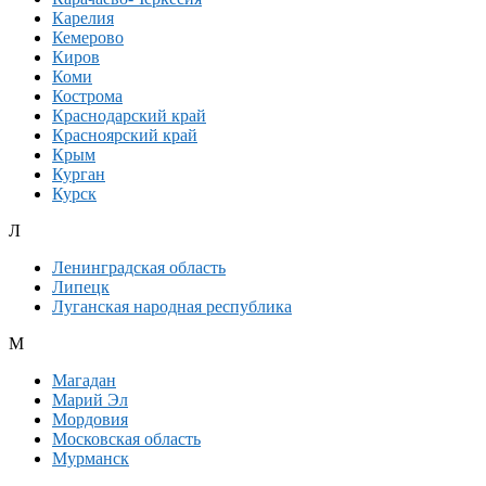
Карелия
Кемерово
Киров
Коми
Кострома
Краснодарский край
Красноярский край
Крым
Курган
Курск
Л
Ленинградская область
Липецк
Луганская народная республика
М
Магадан
Марий Эл
Мордовия
Московская область
Мурманск