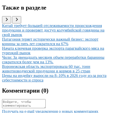
Также в разделе
Иллюстрация новости
Китай требует большей отслеживаемости происхождения
продукции и проверяет доступ колумбийской говядины на
свой рынок
Иллюстрация новости
Патагония теряет исторически важный бизнес: экспорт
конины за пять лет сократился на 67%
Иллюстрация новости
Начата ключевая проверка экспорта парагвайского мяса на
турецкий рынок
Иллюстрация новости
Чили: За двенадцать месяцев объем переработки баранины
сократился более чем на 13%.
Иллюстрация новости
Воронежская область экспортировала 60 тыс. тонн
животноводческой продукции и кормов в 25 стран
Иллюстрация новости
Цены на индейку выросли на 8–10% в 2026 году из-за роста
себестоимости и спроса
Комментарии (
0
)
Получать на e‑mail уведомления о новых комментариях