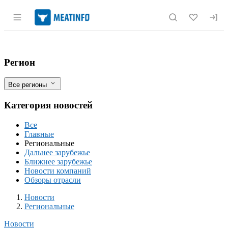
Раздел навигации по сайту meatinfo.r
Цены на хлеб в Амурской области взлет
Фильтры
Регион
Все регионы
Категория новостей
Все
Главные
Региональные
Дальнее зарубежье
Ближнее зарубежье
Новости компаний
Обзоры отрасли
Новости
Разделы
Новости
Региональные
Новости