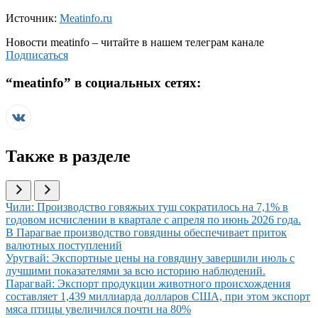
Источник:
Meatinfo.ru
Новости
meatinfo
– читайте в нашем телеграм канале
Подписаться
“
meatinfo
” в социальных сетях:
Также в разделе
Иллюстрация новости
Чили: Производство говяжьих туш сократилось на 7,1% в
годовом исчислении в квартале с апреля по июнь 2026 года.
Иллюстрация новости
В Парагвае производство говядины обеспечивает приток
валютных поступлений
Иллюстрация новости
Уругвай: Экспортные цены на говядину завершили июль с
лучшими показателями за всю историю наблюдений.
Иллюстрация новости
Парагвай: Экспорт продукции животного происхождения
составляет 1,439 миллиарда долларов США, при этом экспорт
мяса птицы увеличился почти на 80%