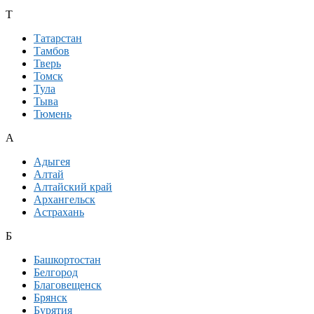
Т
Татарстан
Тамбов
Тверь
Томск
Тула
Тыва
Тюмень
А
Адыгея
Алтай
Алтайский край
Архангельск
Астрахань
Б
Башкортостан
Белгород
Благовещенск
Брянск
Бурятия