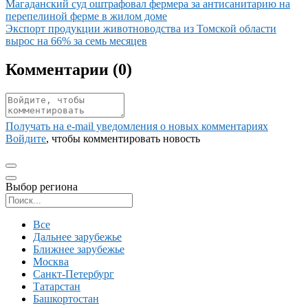
Иллюстрация новости
Магаданский суд оштрафовал фермера за антисанитарию на
перепелиной ферме в жилом доме
Иллюстрация новости
Экспорт продукции животноводства из Томской области
вырос на 66% за семь месяцев
Комментарии (
0
)
Получать на e‑mail уведомления о новых комментариях
Войдите
, чтобы комментировать новость
Выбор региона
Поиск региона
Все
Дальнее зарубежье
Ближнее зарубежье
Москва
Санкт-Петербург
Татарстан
Башкортостан