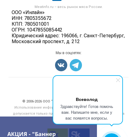
Скот в живом весе
Контактная информация
Форум
Meatinfo.ru – весь
рынок мяса
России.
Колбасы, сосиски, деликатесы
Политика обработки персональных данных
ООО «Инлайн»
Энциклопедия
Мясные полуфабрикаты
ИНН: 7805355672
Для СМИ
Бренды
КПП: 780501001
Мясные консервы
ОГРН: 1047855085442
Мониторинг
Мясные снеки
Юридический адрес: 196066, г. Санкт-Петербург,
Вакансии
Московский проспект, д. 212
Яйца
Блог
Добавить объявление
Мы в соцсетях:
Карта объявлений
Счетчики, авторское право, логотипы
Всеволод
© 2006‑2026 ООО “Инлайн”. 12+ Все права защищены.
Здравствуйте! Готов помочь
Использование информации, размещенной на данном сайте,
вам. Напишите мне, если у
допускается только при размещении активной гиперссылки на
вас появятся вопросы.
сайт
meatinfo.ru
АКЦИЯ - "Баннер