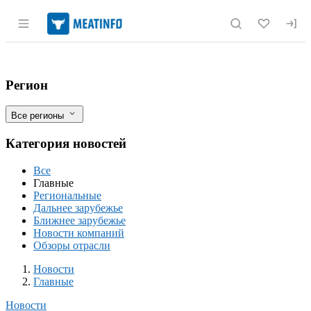
Раздел навигации по сайту meatinfo.r
Цены на говядину в России достигают 
Фильтры
Регион
Все регионы
Категория новостей
Все
Главные
Региональные
Дальнее зарубежье
Ближнее зарубежье
Новости компаний
Обзоры отрасли
Новости
Разделы
Новости
Главные
Новости