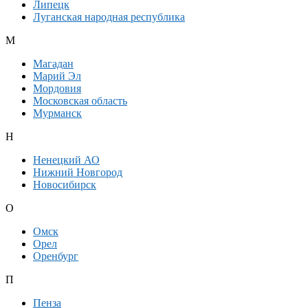
Липецк
Луганская народная республика
М
Магадан
Марий Эл
Мордовия
Московская область
Мурманск
Н
Ненецкий АО
Нижний Новгород
Новосибирск
О
Омск
Орел
Оренбург
П
Пенза