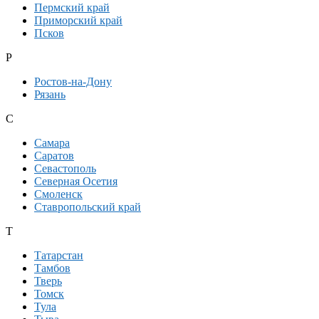
Пермский край
Приморский край
Псков
Р
Ростов-на-Дону
Рязань
С
Самара
Саратов
Севастополь
Северная Осетия
Смоленск
Ставропольский край
Т
Татарстан
Тамбов
Тверь
Томск
Тула