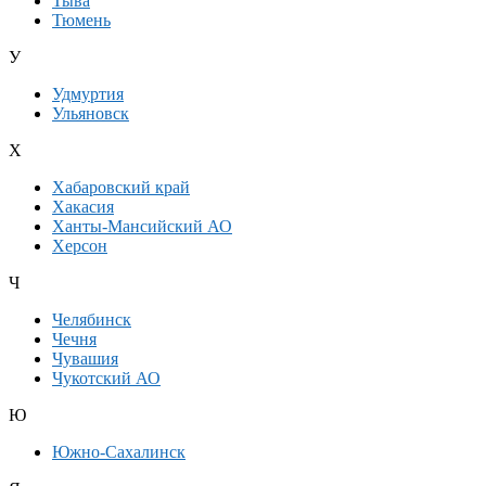
Тыва
Тюмень
У
Удмуртия
Ульяновск
Х
Хабаровский край
Хакасия
Ханты-Мансийский АО
Херсон
Ч
Челябинск
Чечня
Чувашия
Чукотский АО
Ю
Южно-Сахалинск