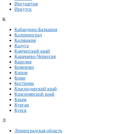
Ингушетия
Иркутск
К
Кабардино-Балкария
Калининград
Калмыкия
Калуга
Камчатский край
Карачаево-Черкесия
Карелия
Кемерово
Киров
Коми
Кострома
Краснодарский край
Красноярский край
Крым
Курган
Курск
Л
Ленинградская область