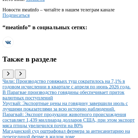
Новости
meatinfo
– читайте в нашем телеграм канале
Подписаться
“
meatinfo
” в социальных сетях:
Также в разделе
Иллюстрация новости
Чили: Производство говяжьих туш сократилось на 7,1% в
годовом исчислении в квартале с апреля по июнь 2026 года.
Иллюстрация новости
В Парагвае производство говядины обеспечивает приток
валютных поступлений
Иллюстрация новости
Уругвай: Экспортные цены на говядину завершили июль с
лучшими показателями за всю историю наблюдений.
Иллюстрация новости
Парагвай: Экспорт продукции животного происхождения
составляет 1,439 миллиарда долларов США, при этом экспорт
мяса птицы увеличился почти на 80%
Иллюстрация новости
Магаданский суд оштрафовал фермера за антисанитарию на
перепелиной ферме в жилом доме