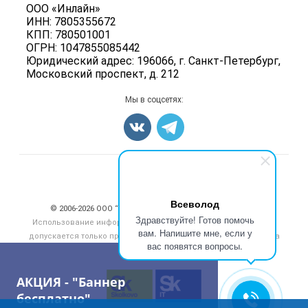
Колбасы, сосиски, деликатесы
Политика обработки персональных данных
ООО «Инлайн»
Энциклопедия
Мясные полуфабрикаты
ИНН: 7805355672
Для СМИ
Бренды
КПП: 780501001
Мясные консервы
ОГРН: 1047855085442
Мониторинг
Мясные снеки
Юридический адрес: 196066, г. Санкт-Петербург,
Вакансии
Московский проспект, д. 212
Яйца
Блог
Добавить объявление
Мы в соцсетях:
Карта объявлений
Счетчики, авторское право, логотипы
Всеволод
© 2006‑2026 ООО “Инлайн”. 12+ Все права защищены.
Здравствуйте! Готов помочь
Использование информации, размещенной на данном сайте,
вам. Напишите мне, если у
допускается только при размещении активной гиперссылки на
вас появятся вопросы.
сайт
meatinfo.ru
АКЦИЯ - "Баннер
бесплатно"