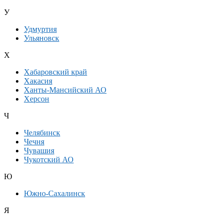
У
Удмуртия
Ульяновск
Х
Хабаровский край
Хакасия
Ханты-Мансийский АО
Херсон
Ч
Челябинск
Чечня
Чувашия
Чукотский АО
Ю
Южно-Сахалинск
Я