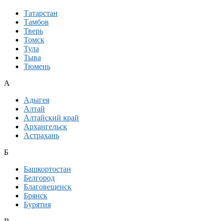
Татарстан
Тамбов
Тверь
Томск
Тула
Тыва
Тюмень
А
Адыгея
Алтай
Алтайский край
Архангельск
Астрахань
Б
Башкортостан
Белгород
Благовещенск
Брянск
Бурятия