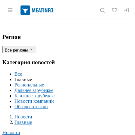
Раздел навигации по сайту meatinfo.r
Страны начали запасаться продуктами
Фильтры
Регион
Все регионы
Категория новостей
Все
Главные
Региональные
Дальнее зарубежье
Ближнее зарубежье
Новости компаний
Обзоры отрасли
Новости
Разделы
Новости
Главные
Новости