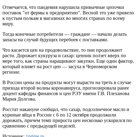
Отмечается, что пандемия нарушила привычные цепочки
поставок "от фермы к предприятию". Весной это уже привело
к пустым полкам в магазинах во многих странах по всему
миру.
Тогда конечные потребители — граждане — начали делать
запасы на случай будущих перебоев с поставками.
Что касается цен на продовольствие, то они продолжают
расти. Дорожает кукуруза и сахар: ценник ползет вверх по
мере того, как страны наращивают закупки. Еще один фактор,
который влияет на рост цен — засуха в Черноморском
регионе.
В России цены на продукты могут вырасти на треть в случае
прихода второй волны коронавируса, прогнозировала ранее
доцент кафедры финансов и цен РЭУ имени Г.В. Плеханова
Мария Долгова.
Росстат накануне сообщал, что сахар, подсолнечное масло и
куриные яйца в России с 6 по 12 октября продолжили
дорожать, причем темп прироста цен несколько ускорился по
сравнению с предыдущей неделей.
Источник:
1prime.ru