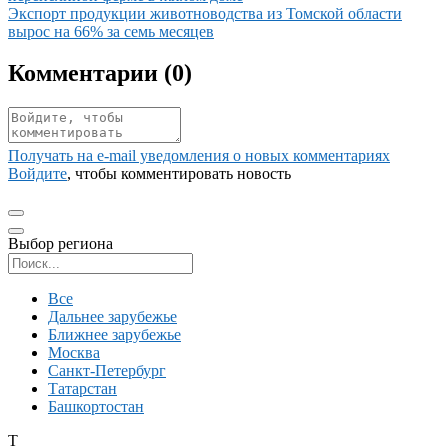
Иллюстрация новости
Экспорт продукции животноводства из Томской области
вырос на 66% за семь месяцев
Комментарии (
0
)
Получать на e‑mail уведомления о новых комментариях
Войдите
, чтобы комментировать новость
Выбор региона
Поиск региона
Все
Дальнее зарубежье
Ближнее зарубежье
Москва
Санкт-Петербург
Татарстан
Башкортостан
Т