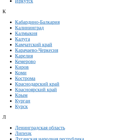
Иркутск
К
Кабардино-Балкария
Калининград
Калмыкия
Калуга
Камчатский край
Карачаево-Черкесия
Карелия
Кемерово
Киров
Коми
Кострома
Краснодарский край
Красноярский край
Крым
Курган
Курск
Л
Ленинградская область
Липецк
Луганская народная республика