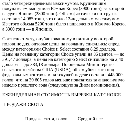
стало четырехнедельным максимумом. Крупнейшим
покупателем выступила Южная Корея (3900 тонн), за которой
следует Япония (2800 тонн). Объем фактических отгрузок
составил 14 985 тонн, что стало 12-недельным максимумом.
Из этого объема 5200 тонн было направлено в Южную Корею,
а 3300 тонн — в Японию.
Согласно отчету, опубликованному в пятницу во второй
половине дня, оптовые цены на говядину снизились; спред
между категориями Choice и Select составил 8,29 доллара.
Цены на говядину категории Choice упали на 85 центов — до
391,47 доллара, а цены на категорию Select снизились на 2,40
доллара — до 383,18 доллара. По оценкам Министерства
сельского хозяйства США (USDA), объем убоя скота под
федеральным контролем на текущей неделе составил 448 000
голов, что на 39 605 голов меньше показателя за аналогичную
неделю прошлого года (следующую за Днем поминовения).
ЕЖЕНЕДЕЛЬНАЯ СТОИМОСТЬ ВЫРЕЗКИ КАТ.CHOICE
ПРОДАЖИ СКОТА
Продажа скота, голов
Средний вес