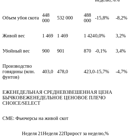
448
488
Объем убоя скота
532 000
-15,8%
-8,2%
000
000
Живой вес
1 469
1 469
1 424
0,0%
3,2%
Убойный вес
900
901
870
-0,1%
3,4%
Производство
говядины (млн.
403,0
478,0
423,0
-15,7%
-4,7%
фунтов)
ЕЖЕНЕДЕЛЬНАЯ СРЕДНЕВЗВЕШЕННАЯ ЦЕНА
БЫЧКОВ
ЕЖЕНЕДЕЛЬНОЕ ЦЕНОВОЕ ПЛЕЧО
CHOICE
/
SELECT
СМЕ: Фьючерсы на живой скот
Неделя 21
Неделя 22
Прирост за неделю,%