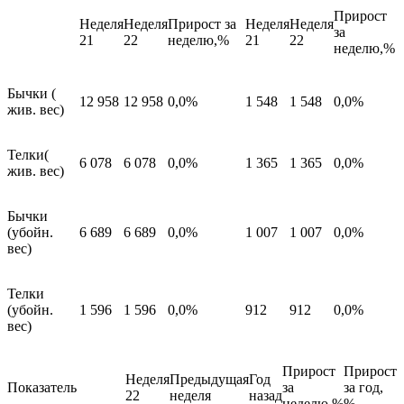
Прирост
Неделя
Неделя
Прирост за
Неделя
Неделя
за
21
22
неделю,%
21
22
неделю,%
Бычки (
12 958
12 958
0,0%
1 548
1 548
0,0%
жив. вес)
Телки(
6 078
6 078
0,0%
1 365
1 365
0,0%
жив. вес)
Бычки
(убойн.
6 689
6 689
0,0%
1 007
1 007
0,0%
вес)
Телки
(убойн.
1 596
1 596
0,0%
912
912
0,0%
вес)
Прирост
Прирост
Неделя
Предыдущая
Год
Показатель
за
за год,
22
неделя
назад
неделю,%
%