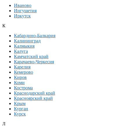
Иваново
Ингушетия
Иркутск
К
Кабардино-Балкария
Калининград
Калмыкия
Калуга
Камчатский край
Карачаево-Черкесия
Карелия
Кемерово
Киров
Коми
Кострома
Краснодарский край
Красноярский край
Крым
Курган
Курск
Л