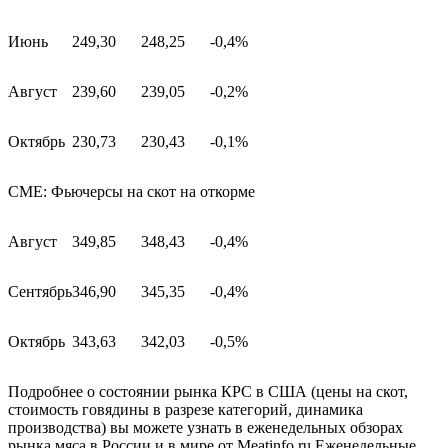
Июнь
249,30
248,25
-0,4%
Август
239,60
239,05
-0,2%
Октябрь
230,73
230,43
-0,1%
СМЕ: Фьючерсы на скот на откорме
Август
349,85
348,43
-0,4%
Сентябрь
346,90
345,35
-0,4%
Октябрь
343,63
342,03
-0,5%
Подробнее о состоянии рынка КРС в США (цены на скот,
стоимость говядины в разрезе категорий, динамика
производства) вы можете узнать в еженедельных обзорах
рынка мяса в России и в мире от Meatinfo.ru.Еженедельные