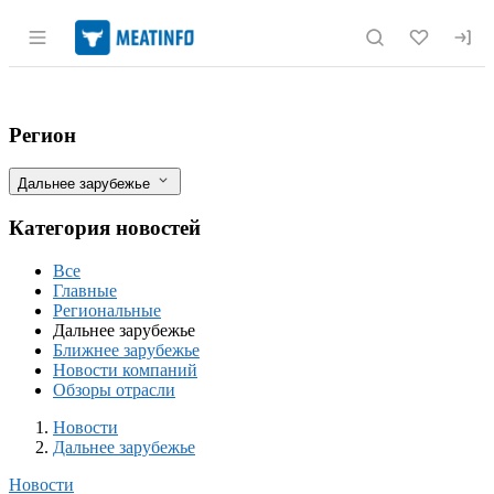
Раздел навигации по сайту meatinfo.r
США: Обзор рынка КРС за 22 неделю от
Фильтры
Регион
Дальнее зарубежье
Категория новостей
Все
Главные
Региональные
Дальнее зарубежье
Ближнее зарубежье
Новости компаний
Обзоры отрасли
Новости
Разделы
Новости
Дальнее зарубежье
Новости