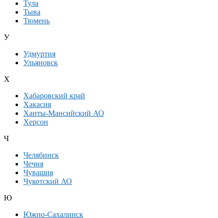
Тула
Тыва
Тюмень
У
Удмуртия
Ульяновск
Х
Хабаровский край
Хакасия
Ханты-Мансийский АО
Херсон
Ч
Челябинск
Чечня
Чувашия
Чукотский АО
Ю
Южно-Сахалинск