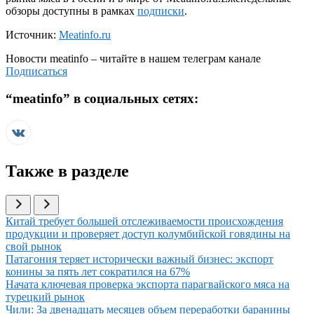
обзоры доступны в рамках
подписки
.
Источник:
Meatinfo.ru
Новости
meatinfo
– читайте в нашем телеграм канале
Подписаться
“
meatinfo
” в социальных сетях:
Также в разделе
Иллюстрация новости
Китай требует большей отслеживаемости происхождения
продукции и проверяет доступ колумбийской говядины на
свой рынок
Иллюстрация новости
Патагония теряет исторически важный бизнес: экспорт
конины за пять лет сократился на 67%
Иллюстрация новости
Начата ключевая проверка экспорта парагвайского мяса на
турецкий рынок
Иллюстрация новости
Чили: За двенадцать месяцев объем переработки баранины