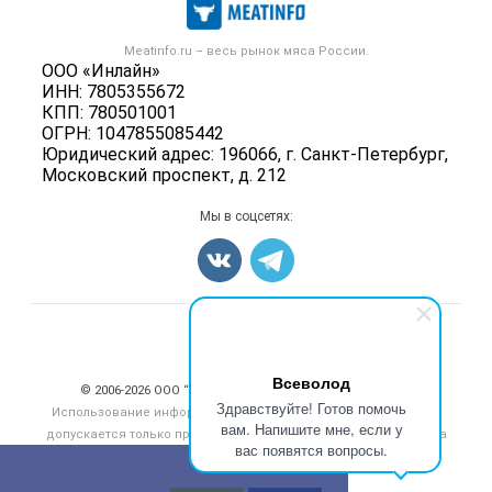
Публичная оферта
Новости рынка
Скот в живом весе
Контактная информация
Форум
Meatinfo.ru – весь
рынок мяса
России.
Колбасы, сосиски, деликатесы
Политика обработки персональных данных
ООО «Инлайн»
Энциклопедия
Мясные полуфабрикаты
ИНН: 7805355672
Для СМИ
Бренды
КПП: 780501001
Мясные консервы
ОГРН: 1047855085442
Мониторинг
Мясные снеки
Юридический адрес: 196066, г. Санкт-Петербург,
Вакансии
Московский проспект, д. 212
Яйца
Блог
Добавить объявление
Мы в соцсетях:
Карта объявлений
Счетчики, авторское право, логотипы
Всеволод
© 2006‑2026 ООО “Инлайн”. 12+ Все права защищены.
Здравствуйте! Готов помочь
Использование информации, размещенной на данном сайте,
вам. Напишите мне, если у
допускается только при размещении активной гиперссылки на
вас появятся вопросы.
сайт
meatinfo.ru