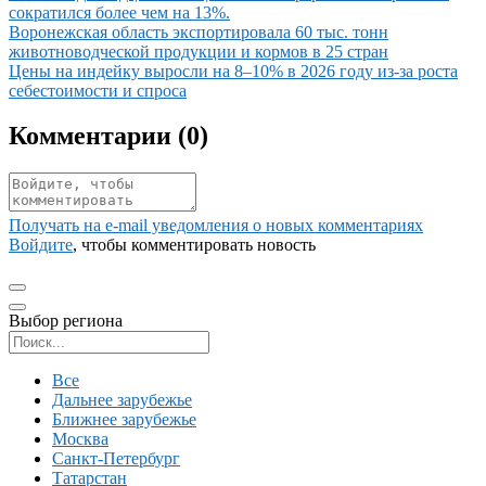
сократился более чем на 13%.
Иллюстрация новости
Воронежская область экспортировала 60 тыс. тонн
животноводческой продукции и кормов в 25 стран
Иллюстрация новости
Цены на индейку выросли на 8–10% в 2026 году из-за роста
себестоимости и спроса
Комментарии (
0
)
Получать на e‑mail уведомления о новых комментариях
Войдите
, чтобы комментировать новость
Выбор региона
Поиск региона
Все
Дальнее зарубежье
Ближнее зарубежье
Москва
Санкт-Петербург
Татарстан