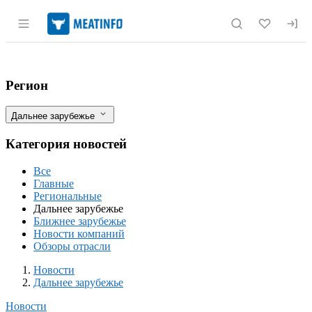
Раздел навигации по сайту meatinfo.r
Ожидается, что поставки мяса в США и
Фильтры
Регион
Дальнее зарубежье
Категория новостей
Все
Главные
Региональные
Дальнее зарубежье
Ближнее зарубежье
Новости компаний
Обзоры отрасли
Новости
Разделы
Новости
Дальнее зарубежье
Новости