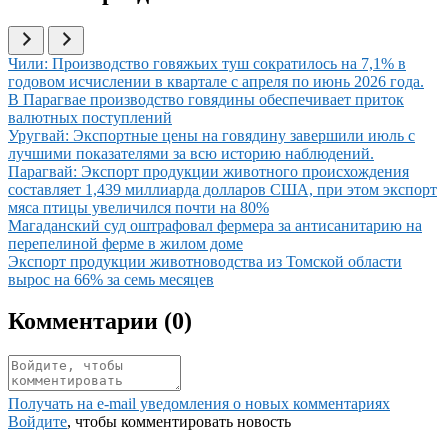
Иллюстрация новости
Чили: Производство говяжьих туш сократилось на 7,1% в
годовом исчислении в квартале с апреля по июнь 2026 года.
Иллюстрация новости
В Парагвае производство говядины обеспечивает приток
валютных поступлений
Иллюстрация новости
Уругвай: Экспортные цены на говядину завершили июль с
лучшими показателями за всю историю наблюдений.
Иллюстрация новости
Парагвай: Экспорт продукции животного происхождения
составляет 1,439 миллиарда долларов США, при этом экспорт
мяса птицы увеличился почти на 80%
Иллюстрация новости
Магаданский суд оштрафовал фермера за антисанитарию на
перепелиной ферме в жилом доме
Иллюстрация новости
Экспорт продукции животноводства из Томской области
вырос на 66% за семь месяцев
Комментарии (
0
)
Получать на e‑mail уведомления о новых комментариях
Войдите
, чтобы комментировать новость