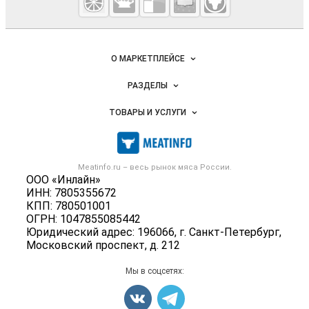
мясо и
мясопродукты
Важные разделы и контакты
Навигация по сайту
О МАРКЕТПЛЕЙСЕ
Новости Meatinfo.ru
РАЗДЕЛЫ
Услуги и цены
Объявления
ТОВАРЫ И УСЛУГИ
Размещение рекламы
Каталог компаний
Мясо, мясопродукты
Публичная оферта
Новости рынка
Скот в живом весе
Контактная информация
Форум
Meatinfo.ru – весь
рынок мяса
России.
Колбасы, сосиски, деликатесы
Политика обработки персональных данных
ООО «Инлайн»
Энциклопедия
Мясные полуфабрикаты
ИНН: 7805355672
Для СМИ
Бренды
КПП: 780501001
Мясные консервы
ОГРН: 1047855085442
Мониторинг
Мясные снеки
Юридический адрес: 196066, г. Санкт-Петербург,
Вакансии
Московский проспект, д. 212
Яйца
Блог
Добавить объявление
Мы в соцсетях:
Карта объявлений