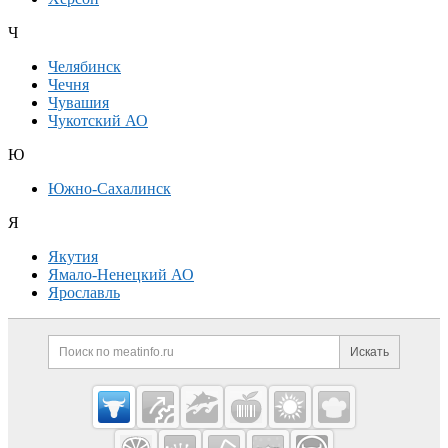
Ч
Челябинск
Чечня
Чувашия
Чукотский АО
Ю
Южно-Сахалинск
Я
Якутия
Ямало-Ненецкий АО
Ярославль
Дополнительная информация
Поиск по сайту и ссылк
Искать
Cсылки на полезные проекты
Meatinfo.ru —