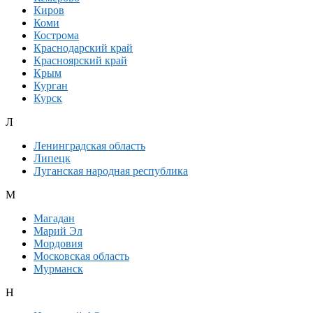
Киров
Коми
Кострома
Краснодарский край
Красноярский край
Крым
Курган
Курск
Л
Ленинградская область
Липецк
Луганская народная республика
М
Магадан
Марий Эл
Мордовия
Московская область
Мурманск
Н