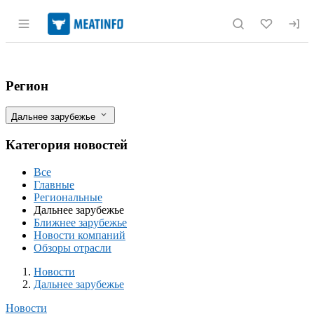
Раздел навигации по сайту meatinfo.r
Китай меняет условия импорта продово
Фильтры
Регион
Дальнее зарубежье
Категория новостей
Все
Главные
Региональные
Дальнее зарубежье
Ближнее зарубежье
Новости компаний
Обзоры отрасли
Новости
Разделы
Новости
Дальнее зарубежье
Новости