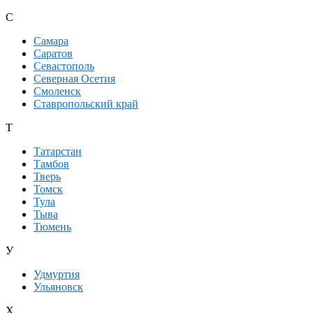
С
Самара
Саратов
Севастополь
Северная Осетия
Смоленск
Ставропольский край
Т
Татарстан
Тамбов
Тверь
Томск
Тула
Тыва
Тюмень
У
Удмуртия
Ульяновск
Х