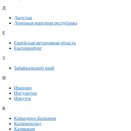
Д
Дагестан
Донецкая народная республика
Е
Еврейская автономная область
Екатеринбург
З
Забайкальский край
И
Иваново
Ингушетия
Иркутск
К
Кабардино-Балкария
Калининград
Калмыкия