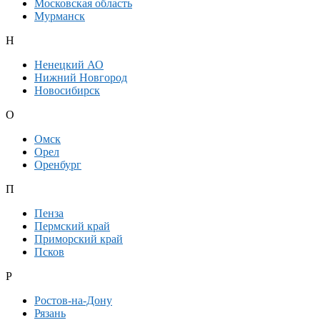
Московская область
Мурманск
Н
Ненецкий АО
Нижний Новгород
Новосибирск
О
Омск
Орел
Оренбург
П
Пенза
Пермский край
Приморский край
Псков
Р
Ростов-на-Дону
Рязань