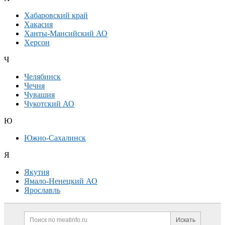
Хабаровский край
Хакасия
Ханты-Мансийский АО
Херсон
Ч
Челябинск
Чечня
Чувашия
Чукотский АО
Ю
Южно-Сахалинск
Я
Якутия
Ямало-Ненецкий АО
Ярославль
Дополнительная информация
Поиск по сайту и ссылк
Искать