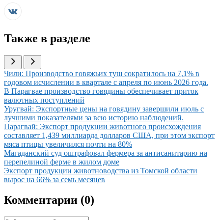
Также в разделе
Иллюстрация новости
Чили: Производство говяжьих туш сократилось на 7,1% в
годовом исчислении в квартале с апреля по июнь 2026 года.
Иллюстрация новости
В Парагвае производство говядины обеспечивает приток
валютных поступлений
Иллюстрация новости
Уругвай: Экспортные цены на говядину завершили июль с
лучшими показателями за всю историю наблюдений.
Иллюстрация новости
Парагвай: Экспорт продукции животного происхождения
составляет 1,439 миллиарда долларов США, при этом экспорт
мяса птицы увеличился почти на 80%
Иллюстрация новости
Магаданский суд оштрафовал фермера за антисанитарию на
перепелиной ферме в жилом доме
Иллюстрация новости
Экспорт продукции животноводства из Томской области
вырос на 66% за семь месяцев
Комментарии (
0
)