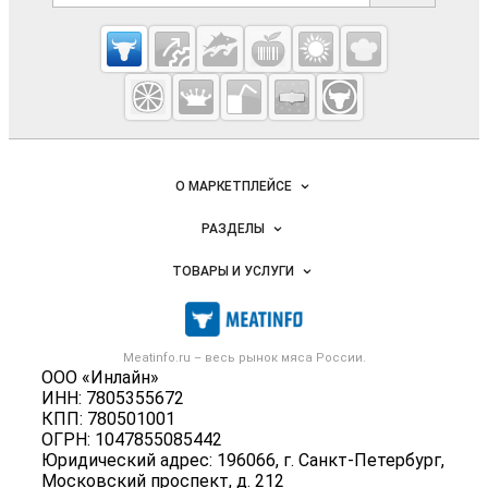
Cсылки на полезные проекты
Meatinfo.ru —
мясо и
мясопродукты
Важные разделы и контакты
Навигация по сайту
О МАРКЕТПЛЕЙСЕ
Новости Meatinfo.ru
РАЗДЕЛЫ
Услуги и цены
Объявления
ТОВАРЫ И УСЛУГИ
Размещение рекламы
Каталог компаний
Мясо, мясопродукты
Публичная оферта
Новости рынка
Скот в живом весе
Контактная информация
Форум
Meatinfo.ru – весь
рынок мяса
России.
Колбасы, сосиски, деликатесы
Политика обработки персональных данных
ООО «Инлайн»
Энциклопедия
Мясные полуфабрикаты
ИНН: 7805355672
Для СМИ
Бренды
КПП: 780501001
Мясные консервы
ОГРН: 1047855085442
Мониторинг
Мясные снеки
Юридический адрес: 196066, г. Санкт-Петербург,
Вакансии
Московский проспект, д. 212
Яйца