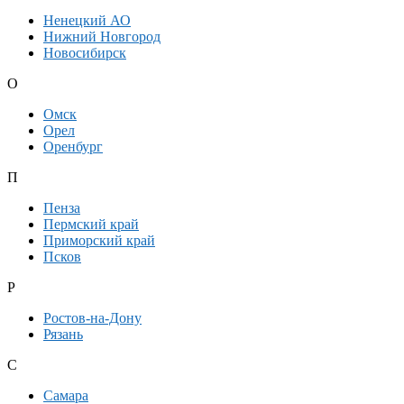
Ненецкий АО
Нижний Новгород
Новосибирск
О
Омск
Орел
Оренбург
П
Пенза
Пермский край
Приморский край
Псков
Р
Ростов-на-Дону
Рязань
С
Самара