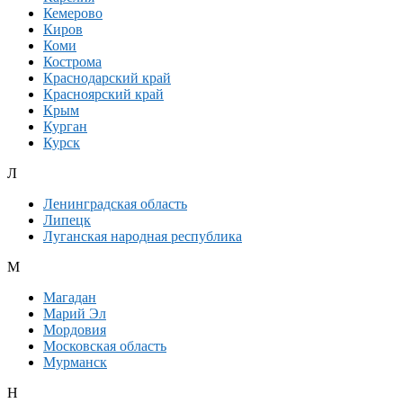
Кемерово
Киров
Коми
Кострома
Краснодарский край
Красноярский край
Крым
Курган
Курск
Л
Ленинградская область
Липецк
Луганская народная республика
М
Магадан
Марий Эл
Мордовия
Московская область
Мурманск
Н