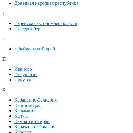
Донецкая народная республика
Е
Еврейская автономная область
Екатеринбург
З
Забайкальский край
И
Иваново
Ингушетия
Иркутск
К
Кабардино-Балкария
Калининград
Калмыкия
Калуга
Камчатский край
Карачаево-Черкесия
Карелия