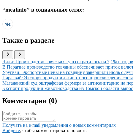
“
meatinfo
” в социальных сетях:
Также в разделе
Иллюстрация новости
Чили: Производство говяжьих туш сократилось на 7,1% в годов
Иллюстрация новости
В Парагвае производство говядины обеспечивает приток вал
Иллюстрация новости
Уругвай: Экспортные цены на говядину завершили июль с луч
Иллюстрация новости
Парагвай: Экспорт продукции животного происхождения соста
Иллюстрация новости
Магаданский суд оштрафовал фермера за антисанитарию на пе
Иллюстрация новости
Экспорт продукции животноводства из Томской области вырос 
Комментарии (
0
)
Получать на e‑mail уведомления о новых комментариях
Войдите
, чтобы комментировать новость