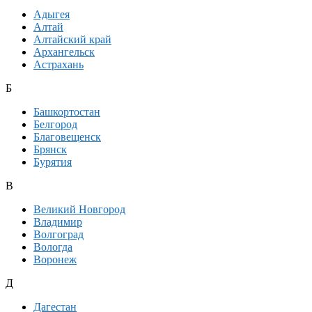
Адыгея
Алтай
Алтайский край
Архангельск
Астрахань
Б
Башкортостан
Белгород
Благовещенск
Брянск
Бурятия
В
Великий Новгород
Владимир
Волгоград
Вологда
Воронеж
Д
Дагестан