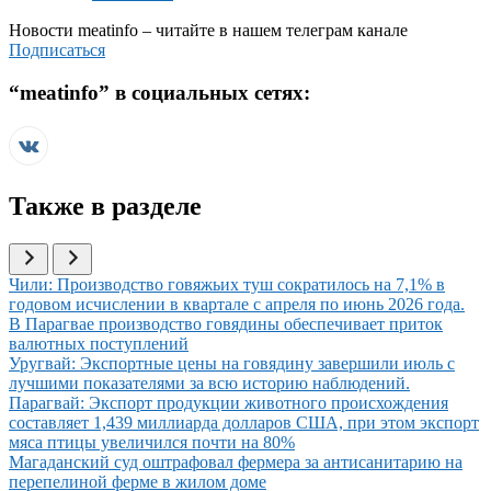
Новости
meatinfo
– читайте в нашем телеграм канале
Подписаться
“
meatinfo
” в социальных сетях:
Также в разделе
Иллюстрация новости
Чили: Производство говяжьих туш сократилось на 7,1% в
годовом исчислении в квартале с апреля по июнь 2026 года.
Иллюстрация новости
В Парагвае производство говядины обеспечивает приток
валютных поступлений
Иллюстрация новости
Уругвай: Экспортные цены на говядину завершили июль с
лучшими показателями за всю историю наблюдений.
Иллюстрация новости
Парагвай: Экспорт продукции животного происхождения
составляет 1,439 миллиарда долларов США, при этом экспорт
мяса птицы увеличился почти на 80%
Иллюстрация новости
Магаданский суд оштрафовал фермера за антисанитарию на
перепелиной ферме в жилом доме