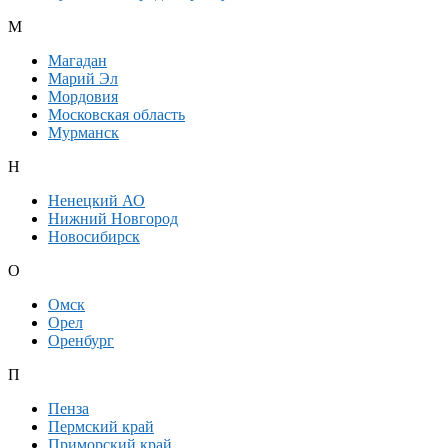
М
Магадан
Марий Эл
Мордовия
Московская область
Мурманск
Н
Ненецкий АО
Нижний Новгород
Новосибирск
О
Омск
Орел
Оренбург
П
Пенза
Пермский край
Приморский край