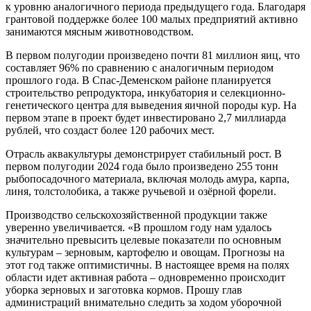
к уровню аналогичного периода предыдущего года. Благодаря
грантовой поддержке более 100 малых предприятий активно
занимаются мясным животноводством.
В первом полугодии произведено почти 81 миллион яиц, что
составляет 96% по сравнению с аналогичным периодом
прошлого года. В Спас-Деменском районе планируется
строительство репродуктора, инкубатория и селекционно-
генетического центра для выведения яичной породы кур. На
первом этапе в проект будет инвестировано 2,7 миллиарда
рублей, что создаст более 120 рабочих мест.
Отрасль аквакультуры демонстрирует стабильный рост. В
первом полугодии 2024 года было произведено 255 тонн
рыбопосадочного материала, включая молодь амура, карпа,
линя, толстолобика, а также ручьевой и озёрной форели.
Производство сельскохозяйственной продукции также
уверенно увеличивается. «В прошлом году нам удалось
значительно превысить целевые показатели по основным
культурам – зерновым, картофелю и овощам. Прогнозы на
этот год также оптимистичны. В настоящее время на полях
области идет активная работа – одновременно происходит
уборка зерновых и заготовка кормов. Прошу глав
администраций внимательно следить за ходом уборочной