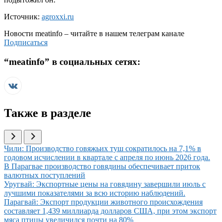
Источник:
agroxxi.ru
Новости
meatinfo
– читайте в нашем телеграм канале
Подписаться
“
meatinfo
” в социальных сетях:
Также в разделе
Иллюстрация новости
Чили: Производство говяжьих туш сократилось на 7,1% в
годовом исчислении в квартале с апреля по июнь 2026 года.
Иллюстрация новости
В Парагвае производство говядины обеспечивает приток
валютных поступлений
Иллюстрация новости
Уругвай: Экспортные цены на говядину завершили июль с
лучшими показателями за всю историю наблюдений.
Иллюстрация новости
Парагвай: Экспорт продукции животного происхождения
составляет 1,439 миллиарда долларов США, при этом экспорт
мяса птицы увеличился почти на 80%