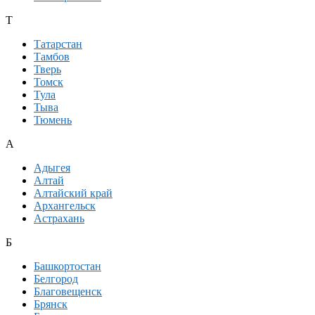
Т
Татарстан
Тамбов
Тверь
Томск
Тула
Тыва
Тюмень
А
Адыгея
Алтай
Алтайский край
Архангельск
Астрахань
Б
Башкортостан
Белгород
Благовещенск
Брянск