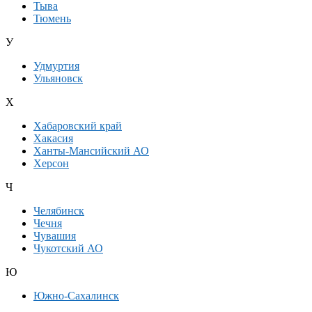
Тыва
Тюмень
У
Удмуртия
Ульяновск
Х
Хабаровский край
Хакасия
Ханты-Мансийский АО
Херсон
Ч
Челябинск
Чечня
Чувашия
Чукотский АО
Ю
Южно-Сахалинск