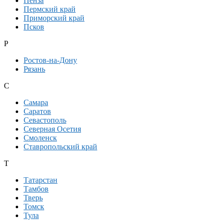
Пенза
Пермский край
Приморский край
Псков
Р
Ростов-на-Дону
Рязань
С
Самара
Саратов
Севастополь
Северная Осетия
Смоленск
Ставропольский край
Т
Татарстан
Тамбов
Тверь
Томск
Тула