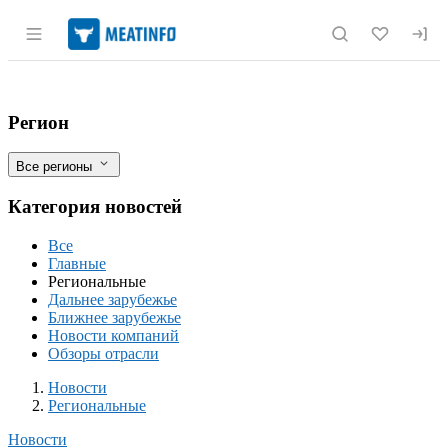
Раздел навигации по сайту meatinfo.r
Калужский АПК по ряду позиций перев
Фильтры
Регион
Все регионы
Категория новостей
Все
Главные
Региональные
Дальнее зарубежье
Ближнее зарубежье
Новости компаний
Обзоры отрасли
Новости
Разделы
Новости
Региональные
Новости