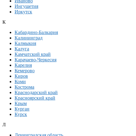
Иваново
Ингушетия
Иркутск
К
Кабардино-Балкария
Калининград
Калмыкия
Калуга
Камчатский край
Карачаево-Черкесия
Карелия
Кемерово
Киров
Коми
Кострома
Краснодарский край
Красноярский край
Крым
Курган
Курск
Л
Ленинградская область