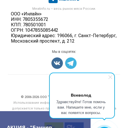
Скот в живом весе
Контактная информация
Форум
Meatinfo.ru – весь
рынок мяса
России.
Колбасы, сосиски, деликатесы
Политика обработки персональных данных
ООО «Инлайн»
Энциклопедия
Мясные полуфабрикаты
ИНН: 7805355672
Для СМИ
Бренды
КПП: 780501001
Мясные консервы
ОГРН: 1047855085442
Мониторинг
Мясные снеки
Юридический адрес: 196066, г. Санкт-Петербург,
Вакансии
Московский проспект, д. 212
Яйца
Блог
Добавить объявление
Мы в соцсетях:
Карта объявлений
Счетчики, авторское право, логотипы
Всеволод
© 2006‑2026 ООО “Инлайн”. 12+ Все права защищены.
Здравствуйте! Готов помочь
Использование информации, размещенной на данном сайте,
вам. Напишите мне, если у
допускается только при размещении активной гиперссылки на
вас появятся вопросы.
сайт
meatinfo.ru
АКЦИЯ - "Баннер