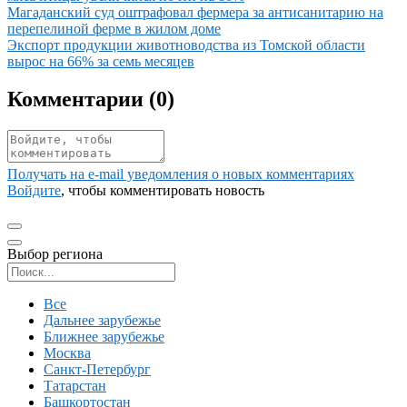
Иллюстрация новости
Магаданский суд оштрафовал фермера за антисанитарию на
перепелиной ферме в жилом доме
Иллюстрация новости
Экспорт продукции животноводства из Томской области
вырос на 66% за семь месяцев
Комментарии (
0
)
Получать на e‑mail уведомления о новых комментариях
Войдите
, чтобы комментировать новость
Выбор региона
Поиск региона
Все
Дальнее зарубежье
Ближнее зарубежье
Москва
Санкт-Петербург
Татарстан
Башкортостан