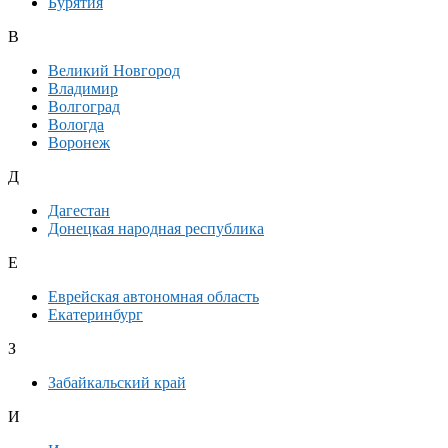
Бурятия
В
Великий Новгород
Владимир
Волгоград
Вологда
Воронеж
Д
Дагестан
Донецкая народная республика
Е
Еврейская автономная область
Екатеринбург
З
Забайкальский край
И