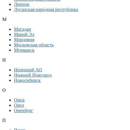
Липецк
Луганская народная республика
М
Магадан
Марий Эл
Мордовия
Московская область
Мурманск
Н
Ненецкий АО
Нижний Новгород
Новосибирск
О
Омск
Орел
Оренбург
П