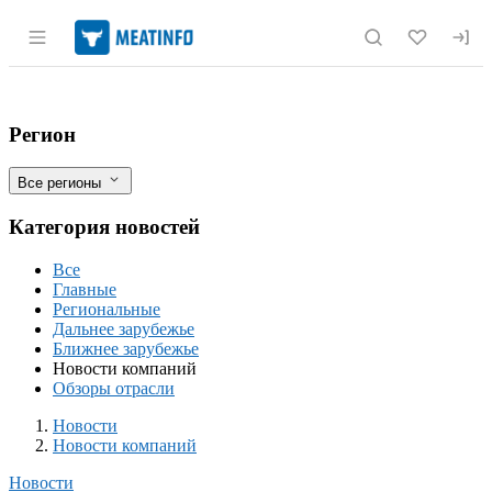
Раздел навигации по сайту meatinfo.r
ГАП «Ресурс» может купить комплекс п
Фильтры
Регион
Все регионы
Категория новостей
Все
Главные
Региональные
Дальнее зарубежье
Ближнее зарубежье
Новости компаний
Обзоры отрасли
Новости
Разделы
Новости
Новости компаний
Новости