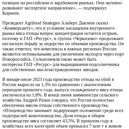
позиции на российском и зарубежном рынках. Они активно
развивают экспортное направление», — подчеркнул
Корнеев.
Президент Agrifood Strategies Альберт Давлеев сказал
«Коммерсанту», что в условиях насыщения внутреннего
рынка мяса птицы вопрос концентрации остается острым,
поэтому и ГАП «Ресурс», и группа «Черкизово» продолжают
негласную борьбу за лидерство по объемам производства. Он
также отметил, что комплексы в южных регионах России
являются оптимальными для увеличения экспорта через порт
Новороссийск. Сельхозземля также может быть
интересна ГАП «Ресурс» для выращивания подсолнечника
для собственных маслоэкстракционных заводов.
В январе-июле 2023 года производство птицы на убой в
России выросло на 1,3% по сравнению с аналогичным
периодом прошлого года, выпуск охлажденного мяса птицы
увеличился на 1,8%. В конце июня замминистра сельского
хозяйства Андрей Разин говорил, что Россия полностью
обеспечена мясом птицы собственного производства.
«Птицеводство занимает лидирующее положение среди всех
подотраслей животноводства. Доля птицы в общем
производстве мяса составляет 43,5%. В прошлом году в
хозяйствах всех категорий объем превысил 7 млн т в живом