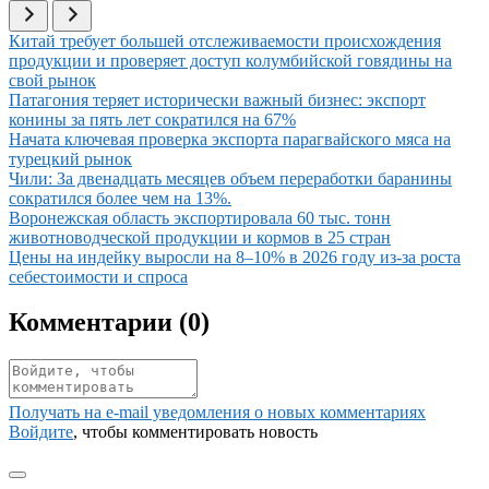
Иллюстрация новости
Китай требует большей отслеживаемости происхождения
продукции и проверяет доступ колумбийской говядины на
свой рынок
Иллюстрация новости
Патагония теряет исторически важный бизнес: экспорт
конины за пять лет сократился на 67%
Иллюстрация новости
Начата ключевая проверка экспорта парагвайского мяса на
турецкий рынок
Иллюстрация новости
Чили: За двенадцать месяцев объем переработки баранины
сократился более чем на 13%.
Иллюстрация новости
Воронежская область экспортировала 60 тыс. тонн
животноводческой продукции и кормов в 25 стран
Иллюстрация новости
Цены на индейку выросли на 8–10% в 2026 году из-за роста
себестоимости и спроса
Комментарии (
0
)
Получать на e‑mail уведомления о новых комментариях
Войдите
, чтобы комментировать новость