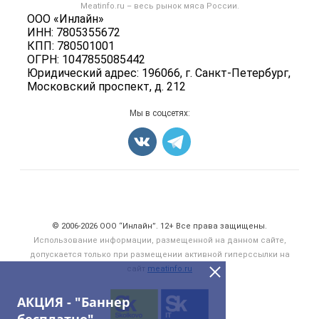
Форум
Meatinfo.ru – весь
рынок мяса
России.
Колбасы, сосиски, деликатесы
Политика обработки персональных данных
ООО «Инлайн»
Энциклопедия
Мясные полуфабрикаты
ИНН: 7805355672
Для СМИ
Бренды
КПП: 780501001
Мясные консервы
ОГРН: 1047855085442
Мониторинг
Мясные снеки
Юридический адрес: 196066, г. Санкт-Петербург,
Вакансии
Московский проспект, д. 212
Яйца
Блог
Добавить объявление
Мы в соцсетях:
Карта объявлений
Счетчики, авторское право, логотипы
© 2006‑2026 ООО “Инлайн”. 12+ Все права защищены.
Использование информации, размещенной на данном сайте,
допускается только при размещении активной гиперссылки на
сайт
meatinfo.ru
АКЦИЯ - "Баннер