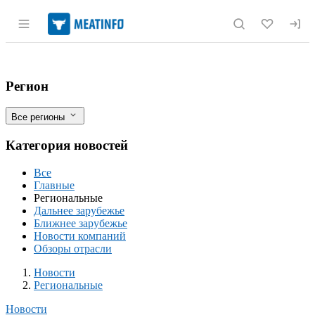
Раздел навигации по сайту meatinfo.r
Форель Ингушетии ждет новых участк
Фильтры
Регион
Все регионы
Категория новостей
Все
Главные
Региональные
Дальнее зарубежье
Ближнее зарубежье
Новости компаний
Обзоры отрасли
Новости
Разделы
Новости
Региональные
Новости