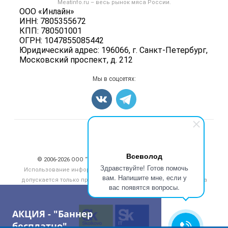
Meatinfo.ru – весь
рынок мяса
России.
Колбасы, сосиски, деликатесы
Политика обработки персональных данных
ООО «Инлайн»
Энциклопедия
Мясные полуфабрикаты
ИНН: 7805355672
Для СМИ
Бренды
КПП: 780501001
Мясные консервы
ОГРН: 1047855085442
Мониторинг
Мясные снеки
Юридический адрес: 196066, г. Санкт-Петербург,
Вакансии
Московский проспект, д. 212
Яйца
Блог
Добавить объявление
Мы в соцсетях:
Карта объявлений
Счетчики, авторское право, логотипы
Всеволод
© 2006‑2026 ООО “Инлайн”. 12+ Все права защищены.
Здравствуйте! Готов помочь
Использование информации, размещенной на данном сайте,
вам. Напишите мне, если у
допускается только при размещении активной гиперссылки на
вас появятся вопросы.
сайт
meatinfo.ru
АКЦИЯ - "Баннер
бесплатно"