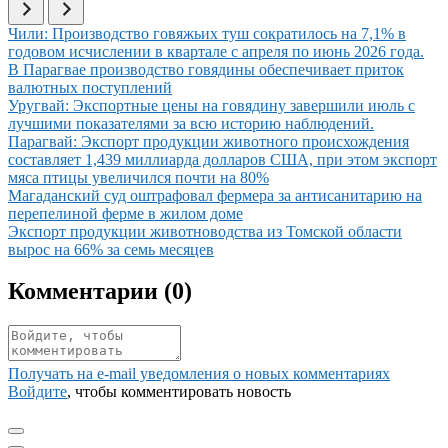
Иллюстрация новости
Чили: Производство говяжьих туш сократилось на 7,1% в
годовом исчислении в квартале с апреля по июнь 2026 года.
Иллюстрация новости
В Парагвае производство говядины обеспечивает приток
валютных поступлений
Иллюстрация новости
Уругвай: Экспортные цены на говядину завершили июль с
лучшими показателями за всю историю наблюдений.
Иллюстрация новости
Парагвай: Экспорт продукции животного происхождения
составляет 1,439 миллиарда долларов США, при этом экспорт
мяса птицы увеличился почти на 80%
Иллюстрация новости
Магаданский суд оштрафовал фермера за антисанитарию на
перепелиной ферме в жилом доме
Иллюстрация новости
Экспорт продукции животноводства из Томской области
вырос на 66% за семь месяцев
Комментарии (
0
)
Получать на e‑mail уведомления о новых комментариях
Войдите
, чтобы комментировать новость