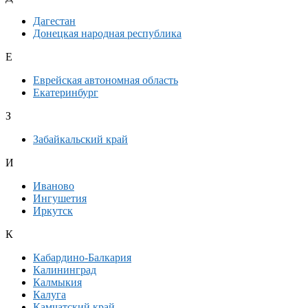
Дагестан
Донецкая народная республика
Е
Еврейская автономная область
Екатеринбург
З
Забайкальский край
И
Иваново
Ингушетия
Иркутск
К
Кабардино-Балкария
Калининград
Калмыкия
Калуга
Камчатский край