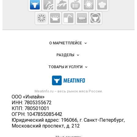
Cсылки на полезные проекты
Meatinfo.ru —
мясо и
мясопродукты
Важные разделы и контакты
Навигация по сайту
О МАРКЕТПЛЕЙСЕ
Новости Meatinfo.ru
РАЗДЕЛЫ
Услуги и цены
Объявления
ТОВАРЫ И УСЛУГИ
Размещение рекламы
Каталог компаний
Мясо, мясопродукты
Публичная оферта
Новости рынка
Скот в живом весе
Контактная информация
Форум
Meatinfo.ru – весь
рынок мяса
России.
Колбасы, сосиски, деликатесы
Политика обработки персональных данных
ООО «Инлайн»
Энциклопедия
Мясные полуфабрикаты
ИНН: 7805355672
Для СМИ
Бренды
КПП: 780501001
Мясные консервы
ОГРН: 1047855085442
Мониторинг
Мясные снеки
Юридический адрес: 196066, г. Санкт-Петербург,
Вакансии
Московский проспект, д. 212
Яйца
Блог
Добавить объявление