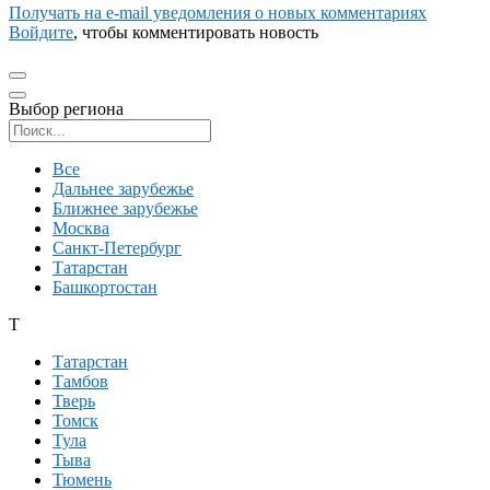
Получать на e‑mail уведомления о новых комментариях
Войдите
, чтобы комментировать новость
Выбор региона
Поиск региона
Все
Дальнее зарубежье
Ближнее зарубежье
Москва
Санкт-Петербург
Татарстан
Башкортостан
Т
Татарстан
Тамбов
Тверь
Томск
Тула
Тыва
Тюмень