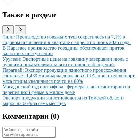
Также в разделе
Иллюстрация новости
Чили: Производство говяжьих туш сократилось на 7,1% в
годовом исчислении в квартале с апреля по июнь 2026 года.
Иллюстрация новости
В Парагвае производство говядины обеспечивает приток
валютных поступлений
Иллюстрация новости
Уругвай: Экспортные цены на говядину завершили июль с
лучшими показателями за всю историю наблюдений.
Иллюстрация новости
Парагвай: Экспорт продукции животного происхождения
составляет 1,439 миллиарда долларов США, при этом экспорт
мяса птицы увеличился почти на 80%
Иллюстрация новости
Магаданский суд оштрафовал фермера за антисанитарию на
перепелиной ферме в жилом доме
Иллюстрация новости
Экспорт продукции животноводства из Томской области
вырос на 66% за семь месяцев
Комментарии (
0
)