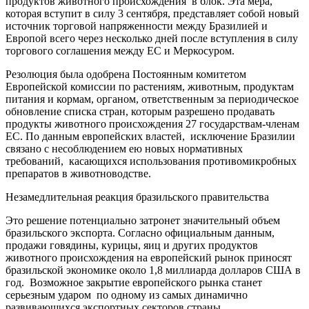
продуктов животного происхождения в блок. Эта мера,
которая вступит в силу 3 сентября, представляет собой новый
источник торговой напряженности между Бразилией и
Европой всего через несколько дней после вступления в силу
торгового соглашения между ЕС и Меркосуром.
Резолюция была одобрена Постоянным комитетом
Европейской комиссии по растениям, животным, продуктам
питания и кормам, органом, ответственным за периодическое
обновление списка стран, которым разрешено продавать
продукты животного происхождения 27 государствам-членам
ЕС. По данным европейских властей, исключение Бразилии
связано с несоблюдением ею новых нормативных
требований, касающихся использования противомикробных
препаратов в животноводстве.
Незамедлительная реакция бразильского правительства
Это решение потенциально затронет значительный объем
бразильского экспорта. Согласно официальным данным,
продажи говядины, курицы, яиц и других продуктов
животного происхождения на европейский рынок приносят
бразильской экономике около 1,8 миллиарда долларов США в
год. Возможное закрытие европейского рынка станет
серьезным ударом по одному из самых динамично
развивающихся экспортных секторов страны.