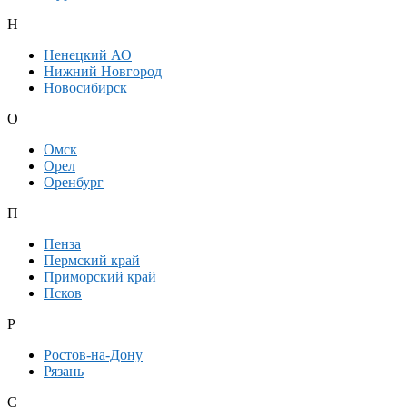
Н
Ненецкий АО
Нижний Новгород
Новосибирск
О
Омск
Орел
Оренбург
П
Пенза
Пермский край
Приморский край
Псков
Р
Ростов-на-Дону
Рязань
С