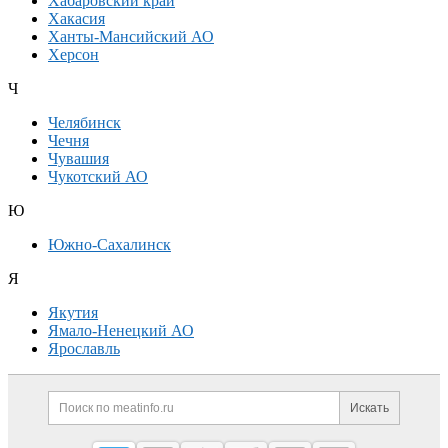
Хабаровский край
Хакасия
Ханты-Мансийский АО
Херсон
Ч
Челябинск
Чечня
Чувашия
Чукотский АО
Ю
Южно-Сахалинск
Я
Якутия
Ямало-Ненецкий АО
Ярославль
Дополнительная информация
Поиск по сайту и ссылк
Искать