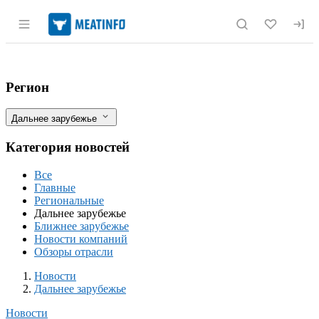
Раздел навигации по сайту meatinfo.r
Бразильское правительство и мясопер
Фильтры
Регион
Дальнее зарубежье
Категория новостей
Все
Главные
Региональные
Дальнее зарубежье
Ближнее зарубежье
Новости компаний
Обзоры отрасли
Новости
Разделы
Новости
Дальнее зарубежье
Новости