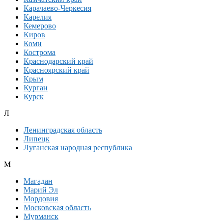
Карачаево-Черкесия
Карелия
Кемерово
Киров
Коми
Кострома
Краснодарский край
Красноярский край
Крым
Курган
Курск
Л
Ленинградская область
Липецк
Луганская народная республика
М
Магадан
Марий Эл
Мордовия
Московская область
Мурманск