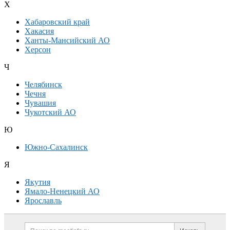
Х
Хабаровский край
Хакасия
Ханты-Мансийский АО
Херсон
Ч
Челябинск
Чечня
Чувашия
Чукотский АО
Ю
Южно-Сахалинск
Я
Якутия
Ямало-Ненецкий АО
Ярославль
Дополнительная информация
Поиск по сайту и ссылк