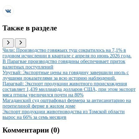
Также в разделе
Иллюстрация новости
Чили: Производство говяжьих туш сократилось на 7,1% в
годовом исчислении в квартале с апреля по июнь 2026 года.
Иллюстрация новости
В Парагвае производство говядины обеспечивает приток
валютных поступлений
Иллюстрация новости
Уругвай: Экспортные цены на говядину завершили июль с
лучшими показателями за всю историю наблюдений.
Иллюстрация новости
Парагвай: Экспорт продукции животного происхождения
составляет 1,439 миллиарда долларов США, при этом экспорт
мяса птицы увеличился почти на 80%
Иллюстрация новости
Магаданский суд оштрафовал фермера за антисанитарию на
перепелиной ферме в жилом доме
Иллюстрация новости
Экспорт продукции животноводства из Томской области
вырос на 66% за семь месяцев
Комментарии (
0
)