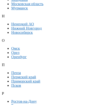
Московская область
Мурманск
Н
Ненецкий АО
Нижний Новгород
Новосибирск
О
Омск
Орел
Оренбург
П
Пенза
Пермский край
Приморский край
Псков
Р
Ростов-на-Дону