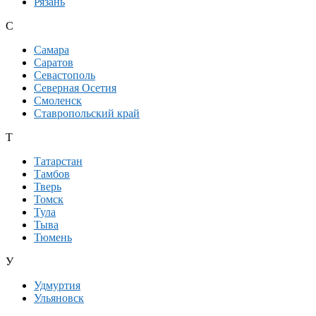
Рязань
С
Самара
Саратов
Севастополь
Северная Осетия
Смоленск
Ставропольский край
Т
Татарстан
Тамбов
Тверь
Томск
Тула
Тыва
Тюмень
У
Удмуртия
Ульяновск