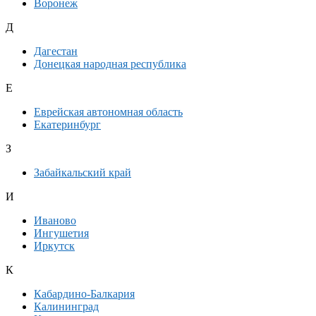
Воронеж
Д
Дагестан
Донецкая народная республика
Е
Еврейская автономная область
Екатеринбург
З
Забайкальский край
И
Иваново
Ингушетия
Иркутск
К
Кабардино-Балкария
Калининград