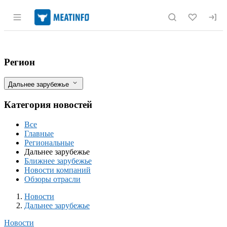
Раздел навигации по сайту meatinfo.r
Аргентина: Производство говядины резк
Фильтры
Регион
Дальнее зарубежье
Категория новостей
Все
Главные
Региональные
Дальнее зарубежье
Ближнее зарубежье
Новости компаний
Обзоры отрасли
Новости
Разделы
Новости
Дальнее зарубежье
Новости