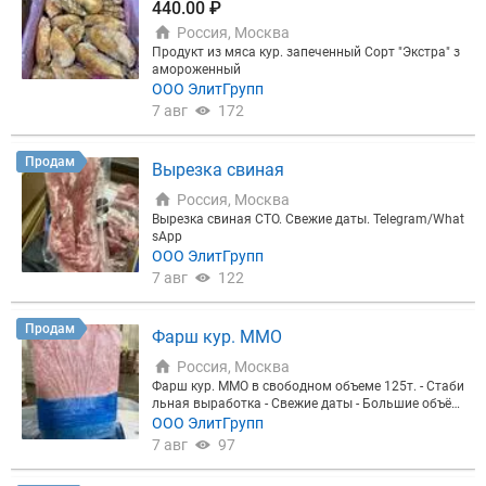
440.00 ₽
и Вашей машины на нашем складе Спб, на объем
Россия, Москва
торг, полный пакет документов и гарантии от на
шей компании импортера с 15-ти летним опытом
Продукт из мяса кур. запеченный Сорт "Экстра" з
работы на мясном рынке. Звоните всё обсудим!
амороженный
ООО ЭлитГрупп
7 авг
172
Продам
Вырезка свиная
Россия, Москва
Вырезка свиная СТО. Свежие даты. Telegram/What
sApp
ООО ЭлитГрупп
7 авг
122
Продам
Фарш кур. ММО
Россия, Москва
Фарш кур. ММО в свободном объеме 125т. - Стаби
льная выработка - Свежие даты - Большие объём
ы ЭЛИТГРУПП - производитель и поставщик мяс
ООО ЭлитГрупп
ной продукции с контролем качества на каждом э
7 авг
97
тапе. Замороженные полуфабрикаты из свинины,
говядины и птицы, собственное производство, ме