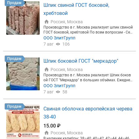
ждународные стандарты и гибкие условия для па
Продам
Шпик свиной ГОСТ боковой,
ртнёров. По всем вопросам: Telegram/ WhatsApp/
Max
хребтовой
Россия, Москва
Производство в г. Москва реализует шпик свиной
ГОСТ боковой, хребтовой По всем вопросам - Сер
гей
ООО ЭлитГрупп
7 авг
106
Продам
Шпик боковой ГОСТ "меркадор"
Россия, Москва
Производство в г. Москва реализует Шпик боков
ой ГОСТ "Меркадор" в больших объёмах. Ежеднев
ная выработка, доставка по всей РФ.
ООО ЭлитГрупп
7 авг
58
Продам
Свиная оболочка европейская черева
38-40
15.00 ₽
Россия, Москва
В наличии калибры: 38–40, 40–42, 42–44, 44–46,