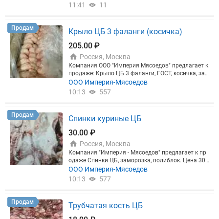
11:41
11
Продам
Крыло ЦБ 3 фаланги (косичка)
205.00 ₽
Россия, Москва
Компания ООО "Империя Мясоедов" предлагает к
продаже: Крыло ЦБ 3 фаланги, ГОСТ, косичка, зам
орозка. Фасовка в коробках по 12 кг. Цена 205 ру
ООО Империя-Мясоедов
б. Самовывоз со склада в Москве.
10:13
557
Продам
Спинки куриные ЦБ
30.00 ₽
Россия, Москва
Компания "Империя - Мясоедов" предлагает к пр
одаже Спинки ЦБ, заморозка, полиблок. Цена 30
руб/кг. Отгружаем от 20 тонн. Безнал, НДС, Мерку
ООО Империя-Мясоедов
рий. Отгрузка со склада в Москве и области
10:13
577
Продам
Трубчатая кость ЦБ