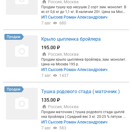
Россия, Москва
ывается отдельно и зависит от веса, объёма, горо
Продам тушку кур несушек 2 сорт зам. монолит. В
да назначения и выбранного способа перевозки.
ес от 0,6 кг до 1,1 кг. В наличии 20т. Цена на Моск
Перед отправкой товар упаковывается так, чтоб
ве 50 р.
ИП Сысоев Роман Александрович
ы сохранить внешний вид, маркировку и товарно
7 авг
680
е состояние при транспортировке.
Продам
Крыло цыпленка бройлера
195.00 ₽
Россия, Москва
Продам крыло цыплёнка бройлера, зам. монолит.
Цена на Москве 195 р.
ИП Сысоев Роман Александрович
7 авг
1437
Продам
Тушка родового стада ( маточник )
135.00 ₽
Россия, Москва
Продам маточник ( тушка родового стада цыплё
нка бройлера ) Средний вес 3 кг. 20-25 % петухи. Ц
ена 135р. Самовывоз Москва.
ИП Сысоев Роман Александрович
7 авг
583