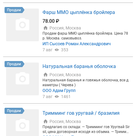
Продам
Фарш ММО цыплёнка бройлера
78.00 ₽
Россия, Москва
Продам фарш ММО цыплёнка бройлера. Цена 78
р. Москва. самовывоз.
ИП Сысоев Роман Александрович
7 авг
353
Продам
Натуральная баранья оболочка
Россия, Москва
Натуральная баранья и говяжья оболочка, все д
иаметры ( Черева )
ООО Адам Групп
7 авг
1461
Продам
Тримминг гов уругвай / бразилия
Россия, Москва
Предлагаю со склада: — Тримминг гов Уругвай Sir
sil, цена договорная исходя из объема. — Тримми