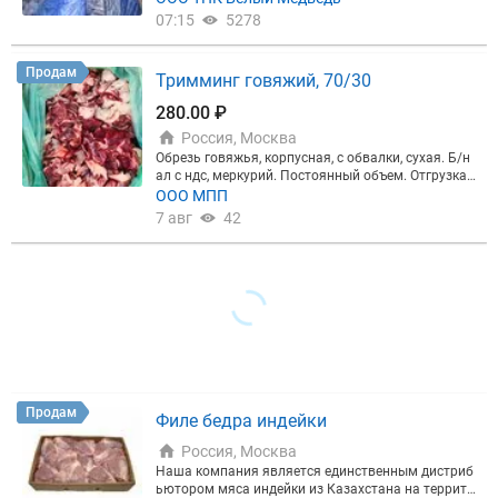
МК (Сухой) Свин Тримминг 90/10 ВМК (Сухой) Св.
на блочная второй сорт Говядина кусковая. Гов.
07:15
5278
Ребро Лента мон зам. Калуж. Св. Ребро с грудинк
Оковалок (ТЗЧ) Гов. Лопатка Гов. Спинно-пояснич
и Экспорт (КМПЗ) в/у Св. Ребро Дачные (Миратор
ный Гов. Вырезка Гов Рагу
г) Св Ребра с Корейки зам Агро Эко Св. Рагу ТН
Продам
Тримминг говяжий, 70/30
280.00 ₽
Россия, Москва
Обрезь говяжья, корпусная, с обвалки, сухая. Б/н
ал с ндс, меркурий. Постоянный объем. Отгрузка
-Москва.
ООО МПП
7 авг
42
Продам
Филе бедра индейки
Россия, Москва
Наша компания является единственным дистриб
ьютором мяса индейки из Казахстана на террито