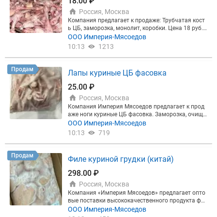
18.00 ₽
Россия, Москва
Компания предлагает к продаже: Трубчатая кост
ь ЦБ, заморозка, монолит, коробки. Цена 18 руб.
нал. Минимальный объём покупки от 10 тонн. Са
ООО Империя-Мясоедов
мовывоз со склада в Москве.
10:13
1213
Продам
Лапы куриные ЦБ фасовка
25.00 ₽
Россия, Москва
Компания Империя Мясоедов предлагает к прод
аже ноги куриные ЦБ фасовка. Заморозка, очище
нные, без жёлтой кожи, фасовка по 1 кг, в коробке
ООО Империя-Мясоедов
6 вложений. Коробка 12 кг. Отгрузка от 20 тонн. Ц
10:13
719
ена 25 руб/кг. НДС, Меркурий. Не для экспорта. С
амовывоз с Брянска или доставка транспортной
компанией.
Продам
Филе куриной грудки (китай)
298.00 ₽
Россия, Москва
Компания «Империя Мясоедов» предлагает опто
вые поставки высококачественного продукта фи
ле грудки цыпленка бройлера из Китая — идеальн
ООО Империя-Мясоедов
о для сетей, производств и дистрибьюторов. По