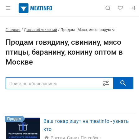
Главная
Доска объявлений
Продам : Мясо, мясопродукты
Продам говядину, свинину, мясо
птицы, баранину, конину оптом в
Москве
РЕГИОН
Выбрать регион
ТИП СДЕЛКИ
Все
Продам
Куплю
Продам
Ваш товар ищут на meatinfo - узнать
РУБРИКА
кто
Россия, Санкт-Петербург