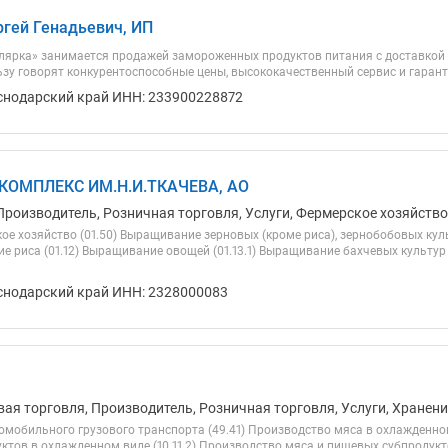
ргей Генадьевич, ИП
лярка» занимается продажей замороженных продуктов питания с доставкой 
ьзу говорят конкурентоспособные цены, высококачественный сервис и гарант
снодарский край ИНН: 233900228872
ОМПЛЕКС ИМ.Н.И.ТКАЧЕВА, АО
Производитель, Розничная торговля, Услуги, Фермерское хозяйство
ое хозяйство (01.50) Выращивание зерновых (кроме риса), зернобобовых кул
ие риса (01.12) Выращивание овощей (01.13.1) Выращивание бахчевых культур
снодарский край ИНН: 2328000083
ая торговля, Производитель, Розничная торговля, Услуги, Хранени
мобильного грузового транспорта (49.41) Производство мяса в охлажденном 
тов в охлажденном виде (10.11.2) Производство мяса и пищевых субпродукто