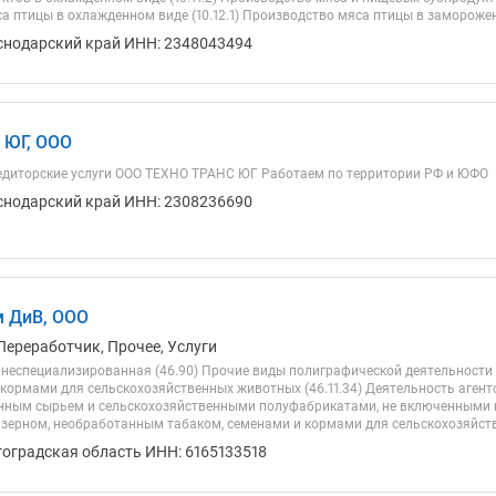
 птицы в охлажденном виде (10.12.1) Производство мяса птицы в замороженн
снодарский край ИНН: 2348043494
 ЮГ, ООО
едиторские услуги ООО ТЕХНО ТРАНС ЮГ Работаем по территории РФ и ЮФО
снодарский край ИНН: 2308236690
м ДиВ, ООО
Переработчик, Прочее, Услуги
 неспециализированная (46.90) Прочие виды полиграфической деятельности (
 кормами для сельскохозяйственных животных (46.11.34) Деятельность агент
нным сырьем и сельскохозяйственными полуфабрикатами, не включенными в д
 зерном, необработанным табаком, семенами и кормами для сельскохозяйств
гоградская область ИНН: 6165133518