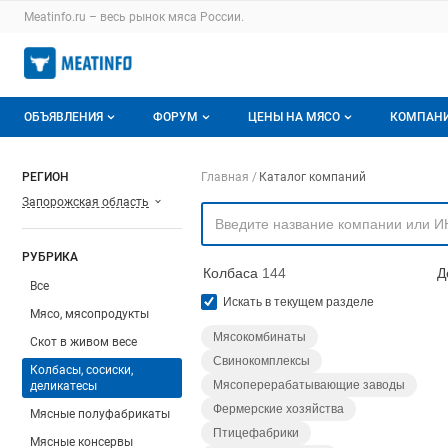
Раздел навигации по сайту meatinfo.ru
Meatinfo.ru – весь
рынок мяса
России.
Авторизация и меню пользователя
Навигация по разделам сайта meatinfo.ru
ОБЪЯВЛЕНИЯ
ФОРУМ
ЦЕНЫ НА МЯСО
КОМПАН
Объявления
Все темы
О мониторингах
О ката
Навигация по компа
РЕГИОН
Главная
Каталог компаний
Запорожская область
Горячее предложение
Избранные
Актуальные мониторинги
Катало
Мои объявления
С моим участием
Цены на мясо
Моя ко
РУБРИКА
Колбаса
144
Д
Заявки на покупку мяса
Цены на скот
Все
Искать в текущем разделе
Мясо, мясопродукты
Инструкция по работе на доске
Обзор рынка
Мясокомбинаты
Скот в живом весе
Свинокомплексы
Отзывы
Колбасы, сосиски,
Мясоперерабатывающие заводы
деликатесы
Фермерские хозяйства
Мясные полуфабрикаты
Птицефабрики
Мясные консервы