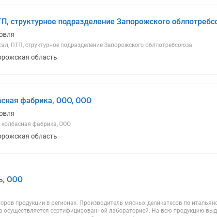
ТП, структурное подразделение Запорожского облпотребс
овля
ал, ПТП, структурное подразделение Запорожского облпотребсоюза
орожская область
асная фабрика, ООО, ООО
овля
 колбасная фабрика, ООО
орожская область
ь, ООО
ров продукции в регионах. Производитель мясных деликатесов по итальянс
а осуществляется сертифицированной лабораторией. На всю продукцию выд