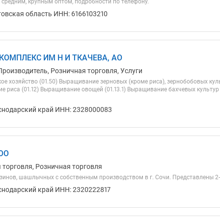
 средним, крупным оптом, подробности по телефону.
товская область ИНН: 6166103210
ОМПЛЕКС ИМ Н И ТКАЧЕВА, АО
Производитель, Розничная торговля, Услуги
ое хозяйство (01.50) Выращивание зерновых (кроме риса), зернобобовых кул
ие риса (01.12) Выращивание овощей (01.13.1) Выращивание бахчевых культур
снодарский край ИНН: 2328000083
ОО
я торговля, Розничная торговля
зинов, шашлычных с собственным производством в г. Сочи. Представлены 2-
снодарский край ИНН: 2320222817