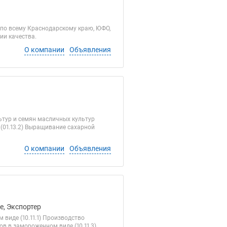
по всему Краснодарскому краю, ЮФО,
ии качества.
О компании
Объявления
ьтур и семян масличных культур
 (01.13.2) Выращивание сахарной
О компании
Объявления
е, Экспортер
виде (10.11.1) Производство
в в замороженном виде (10.11.3)