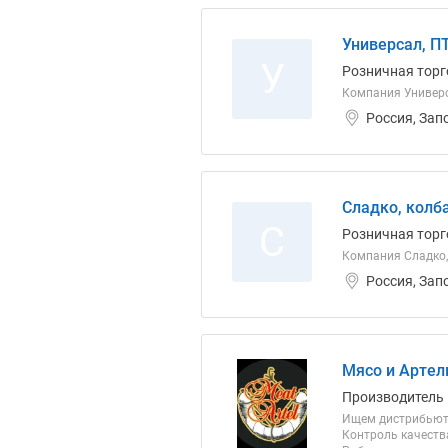
Универсал, П
У
Розничная торг
Компания Универс
Россия, Зап
Сладко, колб
С
Розничная торг
Компания Сладко,
Россия, Зап
Мясо и Артел
Производитель
Ищем дистрибьюто
Контроль качеств