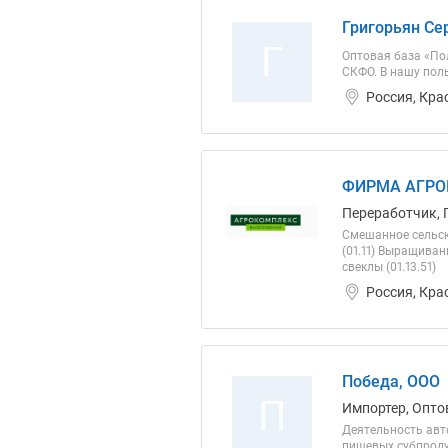
Григорьян Се
Г
Оптовая база «По
СКФО. В нашу пол
Россия, Кра
ФИРМА АГРОК
Переработчик, 
Смешанное сельск
(01.11) Выращиван
свеклы (01.13.51)
Россия, Кра
Победа, ООО
П
Импортер, Оптов
Деятельность авто
пищевых субпродук