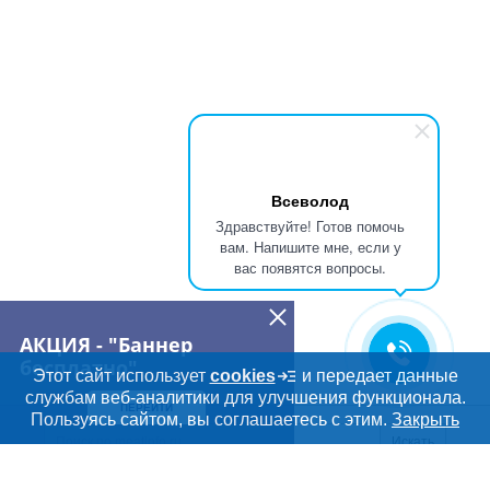
Всеволод
Здравствуйте! Готов помочь
вам. Напишите мне, если у
вас появятся вопросы.
АКЦИЯ - "Баннер
бесплатно"
Этот сайт использует
cookies
и передает данные
службам веб-аналитики для улучшения функционала.
ПЕРЕЙТИ
Дополнительная информация
Пользуясь сайтом, вы соглашаетесь с этим.
Закрыть
Поиск по сайту и ссы
Искать
Cсылки на полезные проекты