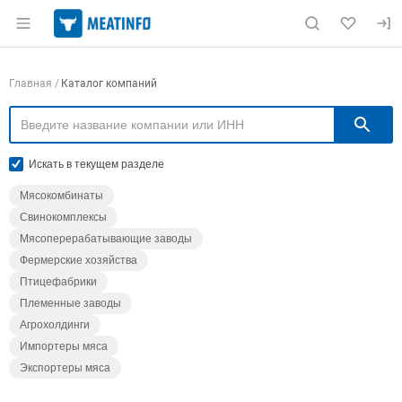
Раздел навигации по сайту meatinfo.ru
Навигация по компаниям
Главная
Каталог компаний
П
Искать в текущем разделе
Мясокомбинаты
Свинокомплексы
Мясоперерабатывающие заводы
Фермерские хозяйства
Птицефабрики
Племенные заводы
Агрохолдинги
Импортеры мяса
Экспортеры мяса