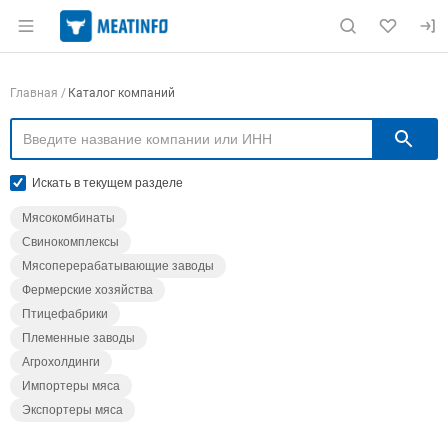
Раздел навигации по сайту meatinfo.ru
Навигация по компаниям
Главная
Каталог компаний
П
Искать в текущем разделе
Мясокомбинаты
Свинокомплексы
Мясоперерабатывающие заводы
Фермерские хозяйства
Птицефабрики
Племенные заводы
Агрохолдинги
Импортеры мяса
Экспортеры мяса