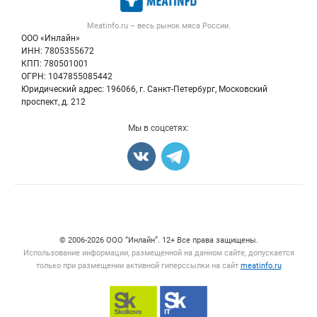
Новости рынка
Скот в живом весе
Контактная информация
Форум
Meatinfo.ru – весь
рынок мяса
России.
Колбасы, сосиски, деликатесы
Политика обработки персональных данных
Энциклопедия
ООО «Инлайн»
Мясные полуфабрикаты
Для СМИ
ИНН: 7805355672
Бренды
КПП: 780501001
Мясные консервы
Мониторинг
ОГРН: 1047855085442
Мясные снеки
Юридический адрес: 196066, г. Санкт-Петербург, Московский
Вакансии
Яйца
проспект, д. 212
Блог
Добавить объявление
Мы в соцсетях:
Карта объявлений
Счетчики, авторское право, логотипы
© 2006‑2026 ООО “Инлайн”. 12+ Все права защищены.
Использование информации, размещенной на данном сайте, допускается
только при размещении активной гиперссылки на сайт
meatinfo.ru