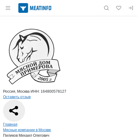
Раздел навигации по сайту meatinfo.ru
Краткая информация о компании
Пили
Страница компании
Пиликов 
Страница компании
Пиликов Михаил Олегович, ИП
Россия, Москва
ИНН: 164800578127
Оставить отзыв
Навигация по сайту
Главная
Мясные компании в Москве
Пиликов Михаил Олегович