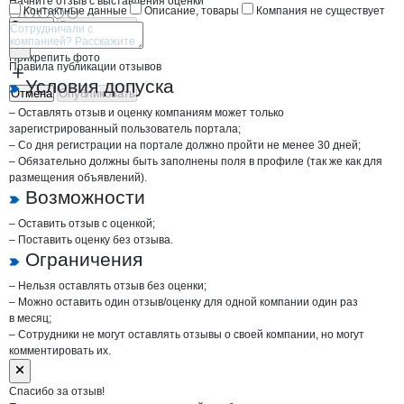
Начните отзыв с выставления оценки
Контактные данные
Описание, товары
Компания не существует
Отмена
Опубликовать
Прикрепить фото
Правила публикации отзывов
Условия допуска
Отмена
Опубликовать
– Оставлять отзыв и оценку компаниям может только
зарегистрированный пользователь портала;
– Со дня регистрации на портале должно пройти не менее 30 дней;
– Обязательно должны быть заполнены поля в профиле (так же как для
размещения объявлений).
Возможности
– Оставить отзыв с оценкой;
– Поставить оценку без отзыва.
Ограничения
– Нельзя оставлять отзыв без оценки;
– Можно оставить один отзыв/оценку для одной компании один раз
в месяц;
– Сотрудники не могут оставлять отзывы о своей компании, но могут
комментировать их.
Спасибо за отзыв!