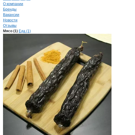
О компании
Бренды
Вакансии
Новости
Отзывы
Продукция
Пиликов Михаил Олегови
Навигация по продуктам
компании
Пиликов
Мясо (1)
Еда (1)