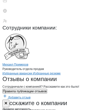
Пиликов Михаил Ол
Сотрудники
компании
:
Михаил Примеров
Руководитель отдела продаж
Бренды
Вакансии в
компани
Пиликов Михаил Олегов
Пиликов Михаил Ол
Избранные вакансии
Избранные резюме
Новости o
Пиликов Михаил Олегович
Пиликов Михаил 
Отзывы
о компании
Сотрудничали с компанией? Расскажите как это было!
Правила публикации отзывов
Добавить отзыв
Форма обратной связи о неточностях н
Пиликов Миха
Расскажите
о компании
Укажите неточность