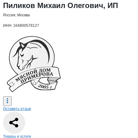
Основная информация о компании
Пиликов Михаил Олегович, ИП
Россия, Москва
ИНН: 164800578127
Оставить отзыв
Навигация по странице
компании
Пили
Товары и услуги