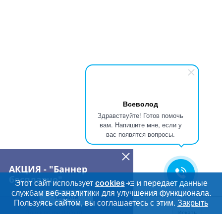
Всеволод
Здравствуйте! Готов помочь
вам. Напишите мне, если у
вас появятся вопросы.
АКЦИЯ - "Баннер
бесплатно"
Этот сайт использует
cookies
и передает данные
службам веб-аналитики для улучшения функционала.
ПЕРЕЙТИ
Дополнительная информация
Пользуясь сайтом, вы соглашаетесь с этим.
Закрыть
Поиск по сайту и ссы
Искать