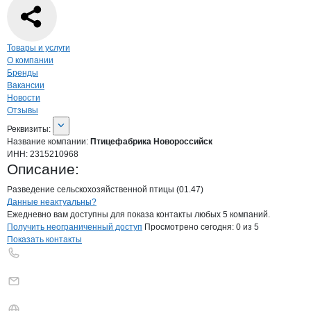
Навигация по странице
компании
Птиц
Товары и услуги
О компании
Бренды
Вакансии
Новости
Отзывы
О компании
Птицефабрика Новоросс
Реквизиты
компании
Птицефабрика Новор
Реквизиты:
Название компании:
Птицефабрика Новороссийск
ИНН:
2315210968
Описание:
Разведение сельскохозяйственной птицы (01.47)
Контакты
компании
Птицефабрика Но
+7(800)000-00-..
Данные неактуальны?
Ежедневно вам доступны для показа контакты любых 5 компаний.
Получить неограниченный доступ
Просмотрено сегодня:
0
из 5
Показать контакты