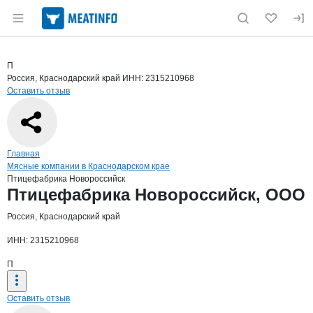
Раздел навигации по сайту meatinfo.ru
Краткая информация о компании
Птиц
Страница компании
Птицефаб
Страница компании
Птицефабрика Новороссийск, ООО
П
Россия, Краснодарский край
ИНН: 2315210968
Оставить отзыв
Навигация по сайту
Главная
Мясные компании в Краснодарском крае
Птицефабрика Новороссийск
Основная информация о компании
Птицефабрика Новороссийск, ООО
Россия, Краснодарский край
ИНН: 2315210968
П
Оставить отзыв