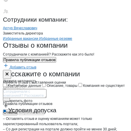
Птицефабрика Ново
Сотрудники
компании
:
Артур Вячеславович
Заместитель директора
Бренды
Вакансии в
компани
Птицефабрика Новоросс
Птицефабрика Ново
Избранные вакансии
Избранные резюме
Новости o
Птицефабрика Новоросси
Птицефабрика Но
Отзывы
о компании
Сотрудничали с компанией? Расскажите как это было!
Правила публикации отзывов
Добавить отзыв
Форма обратной связи о неточностях н
Птицефабрика
Расскажите
о компании
Укажите неточность
Начните отзыв с выставления оценки
Контактные данные
Описание, товары
Компания не существует
Отмена
Опубликовать
Прикрепить фото
Правила публикации отзывов
Условия допуска
Отмена
Опубликовать
– Оставлять отзыв и оценку компаниям может только
зарегистрированный пользователь портала;
– Со дня регистрации на портале должно пройти не менее 30 дней;