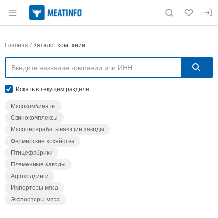
Раздел навигации по сайту meatinfo.ru
Навигация по компаниям
Главная
Каталог компаний
П
Искать в текущем разделе
Мясокомбинаты
Свинокомплексы
Мясоперерабатывающие заводы
Фермерские хозяйства
Птицефабрики
Племенные заводы
Агрохолдинги
Импортеры мяса
Экспортеры мяса