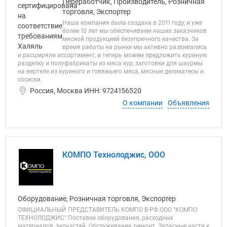
Переработчик, Производитель, Розничная
торговля, Экспортер
Наша компания была создана в 2011 году, и уже
более 10 лет мы обеспечиваем наших заказчиков
мясной продукцией безупречного качества. За
время работы на рынке мы активно развивались
и расширяли ассортимент, и теперь можем предложить куриную
разделку и полуфабрикаты из мяса кур, заготовки для шаурмы
на вертеле из куриного и говяжьего мяса, мясные деликатесы и
сосиски.
Россия, Москва ИНН: 9724156520
О компании
Объявления
КОМПО Технолоджис, ООО
Оборудование, Розничная торговля, Экспортер
ОФИЦИАЛЬНЫЙ ПРЕДСТАВИТЕЛЬ КОМПО В РФ ООО "КОМПО
ТЕХНОЛОДЖИС" Поставки оборудования, расходных
материалов, запчастей. Обслуживание, ремонт. Запасные части к