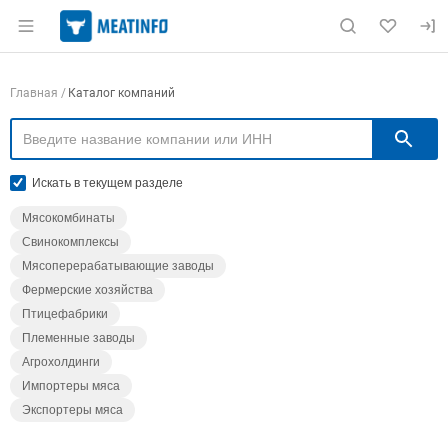
Раздел навигации по сайту meatinfo.ru
Навигация по компаниям
Главная
Каталог компаний
П
Искать в текущем разделе
Мясокомбинаты
Свинокомплексы
Мясоперерабатывающие заводы
Фермерские хозяйства
Птицефабрики
Племенные заводы
Агрохолдинги
Импортеры мяса
Экспортеры мяса