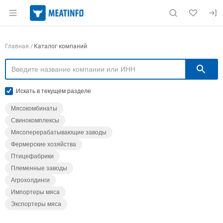
Раздел навигации по сайту meatinfo.ru
Навигация по компаниям
Главная
Каталог компаний
П
Искать в текущем разделе
Мясокомбинаты
Свинокомплексы
Мясоперерабатывающие заводы
Фермерские хозяйства
Птицефабрики
Племенные заводы
Агрохолдинги
Импортеры мяса
Экспортеры мяса