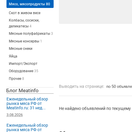
Мясо, мясопродукты
80
Скот в живом весе
Колбасы, сосиски,
деликатесы
4
Мясные полуфабрикаты
3
Мясные консервы
1
Мясные снеки
Яйца
Импорт/Экспорт
Оборудование
35
Прочее
8
Выводить на странице:
по 50 объявл
Блог Meatinfo
Еженедельный обзор
рынка мяса РФ от
Meatinfo.ru: 31 нед...
Не найдено объявлений по текущему 
3.08.2026
Еженедельный обзор
рынка мяса РФ от