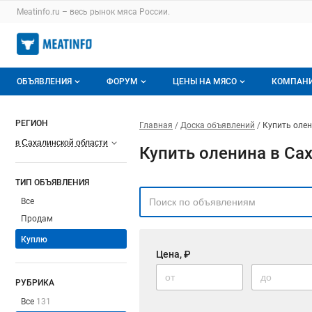
Meatinfo.ru – весь
рынок мяса
России.
ОБЪЯВЛЕНИЯ
ФОРУМ
ЦЕНЫ НА МЯСО
КОМПАН
Объявления
Все темы
О мониторингах
О ката
РЕГИОН
Главная
Доска объявлений
Купить олен
Горячее предложение
Избранные
Актуальные мониторинги
Катало
в Сахалинской области
Купить оленина в Са
Мои объявления
С моим участием
Цены на мясо
Моя ко
ТИП ОБЪЯВЛЕНИЯ
Заявки на покупку мяса
Цены на скот
Все
Продам
Инструкция по работе на доске
Обзор рынка
Куплю
Цена, ₽
Отзывы
РУБРИКА
Все
131