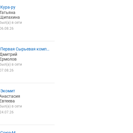
Кура-ру
Татьяна
Щипахина
был(а) в сети
06.08.26
Первая Сырьевая компа
Дмитрий
Ермолов
был(а) в сети
07.08.26
 Экомит
Анастасия
Евтеева
был(а) в сети
24.07.26
 Союз-М