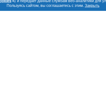
ookies
и передает данные службам веб-аналитики для у
– 160
Пользуясь сайтом, вы соглашаетесь с этим.
Закрыть
танные – 30
5
 живот – 75
ная — 1400 руб
уб
Е
РАЗДЕЛЫ
ТОВАРЫ И УСЛУ
ru
Объявления
Мясо, мясопроду
Каталог компаний
Скот в живом вес
амы
Новости рынка
Колбасы, сосиски
а
Форум
Мясные полуфаб
рмация
Энциклопедия
Мясные консерв
тки персональных
Бренды
Мясные снеки
Мониторинг
Яйца
Вакансии
Добавить объяв