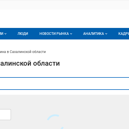
ИИ
ЛЮДИ
НОВОСТИ РЫНКА
АНАЛИТИКА
КАДР
логе компаний
Новости рынка мяса
Все
ина в Сахалинской области
г компаний
Аналитика рынка яиц
Все
халинской области
мпания
Подписаться на анали
Обзор рынка мяса