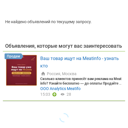
Цена, ₽
Не найдено объявлений по текущему запросу.
Сбросить
Показать
Объявления, которые могут вас заинтересовать
Продам
Ваш товар ищут на Meatinfo - узнать
кто
Россия, Москва
Сколько клиентов принесёт вам реклама на Meat
info? Узнайте бесплатно — до оплаты
Продаёте м
ясо, мясопродукты или скот оптом? Прежде чем
ООО Analytics Meatifo
вкладывать в рекламу — узнайте, сколько она р
15:03
28
еально вам принесёт.
Знакомая ситуация: ►Мал
о постоянных клиентов и входящих заявок; ►Хо
лодные звонки и работа менеджеров дают слабу
ю отдачу; ►Объявления в бесплатных источника
х почти не приносят откликов; ►Непонятно, окуп
ится ли платное продвижение.
Закажите бесплат
ный прогноз продаж от рекламы на Meatinfo — д