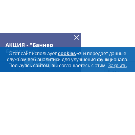
► Жир кишечный – 45
► Жир внутренний – 105
► Жир корпусной – 160
► Уши – 20
► Голова – 70
► Ноги не обработанные – 30
► Техзачистка – 35
► Продукт в корм живот – 75
► Вырезка очищенная — 1400 руб
АКЦИЯ - "Баннер
► Пенисы — 560 руб
бесплатно"
Этот сайт использует
cookies
и передает данные
службам веб-аналитики для улучшения функционала.
ПЕРЕЙТИ
Пользуясь сайтом, вы соглашаетесь с этим.
Закрыть
Искать
Meatinfo.ru —
мясо и
мясопродукты
О МАРКЕТПЛЕЙСЕ
Новости Meatinfo.ru