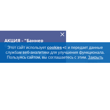
► Пищевод – 140
► Жир кишечный – 45
► Жир внутренний – 105
► Жир корпусной – 160
► Уши – 20
► Голова – 70
► Ноги не обработанные – 30
► Техзачистка – 35
► Продукт в корм живот – 75
► Вырезка очищенная — 1400 руб
АКЦИЯ - "Баннер
► Пенисы — 560 руб
бесплатно"
Этот сайт использует
cookies
и передает данные
службам веб-аналитики для улучшения функционала.
ПЕРЕЙТИ
Пользуясь сайтом, вы соглашаетесь с этим.
Закрыть
Искать
Meatinfo.ru —
мясо и
мясопродукты
О МАРКЕТПЛЕЙСЕ