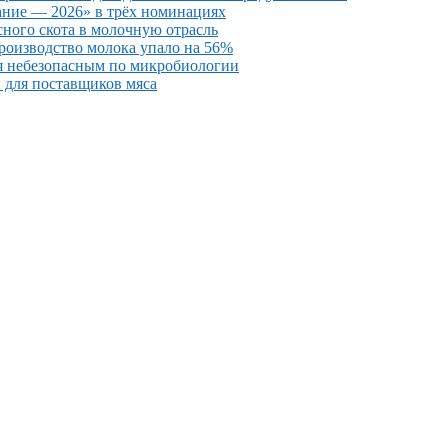
ние — 2026» в трёх номинациях
ного скота в молочную отрасль
роизводство молока упало на 56%
лся небезопасным по микробиологии
ы для поставщиков мяса