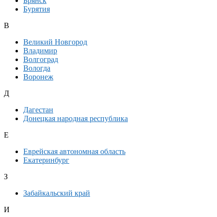
Брянск
Бурятия
В
Великий Новгород
Владимир
Волгоград
Вологда
Воронеж
Д
Дагестан
Донецкая народная республика
Е
Еврейская автономная область
Екатеринбург
З
Забайкальский край
И