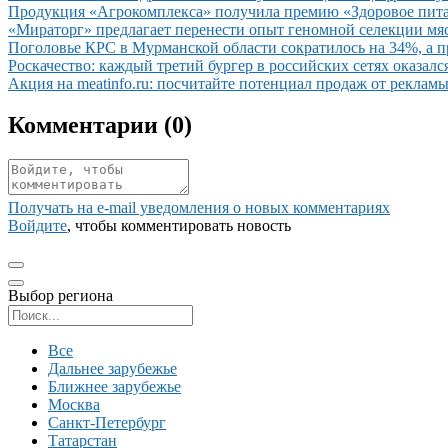
Иллюстрация новости
Продукция «Агрокомплекса» получила премию «Здоровое пита
Иллюстрация новости
«Мираторг» предлагает перенести опыт геномной селекции мяс
Иллюстрация новости
Поголовье КРС в Мурманской области сократилось на 34%, а п
Иллюстрация новости
Роскачество: каждый третий бургер в российских сетях оказа
Иллюстрация новости
Акция на meatinfo.ru: посчитайте потенциал продаж от реклам
Комментарии (
0
)
Получать на e‑mail уведомления о новых комментариях
Войдите
, чтобы комментировать новость
Выбор региона
Поиск региона
Все
Дальнее зарубежье
Ближнее зарубежье
Москва
Санкт-Петербург
Татарстан