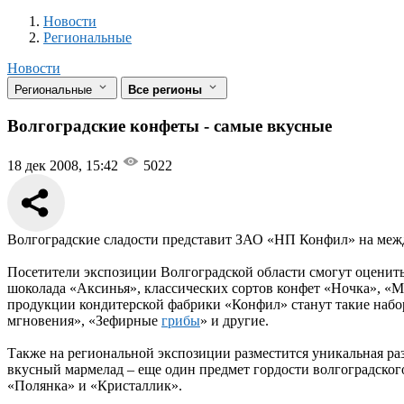
Новости
Разделы
Новости
Региональные
Новости
Региональные
Все регионы
Волгоградские конфеты - самые вкусные
18 дек 2008, 15:42
5022
Волгоградские сладости представит ЗАО «НП Конфил» на между
Посетители экспозиции Волгоградской области смогут оценит
шоколада «Аксинья», классических сортов конфет «Ночка», «М
продукции кондитерской фабрики «Конфил» станут такие набо
мгновения», «Зефирные
грибы
» и другие.
Также на региональной экспозиции разместится уникальная ра
вкусный мармелад – еще один предмет гордости волгоградско
«Полянка» и «Кристаллик».