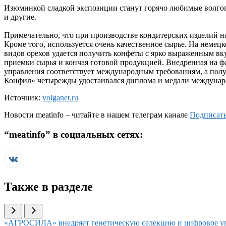
Изюминкой сладкой экспозиции станут горячо любимые волгог
и другие.
Примечательно, что при производстве кондитерских изделий н
Кроме того, используется очень качественное сырье. На немец
видов орехов удается получить конфеты с ярко выраженным вк
приемки сырья и кончая готовой продукцией. Внедренная на ф
управления соответствует международным требованиям, а пол
Конфил» четырежды удостаивался диплома и медали междунаро
Источник:
volganet.ru
Новости
meatinfo
– читайте в нашем телеграм канале
Подписать
“
meatinfo
” в социальных сетях:
Также в разделе
Иллюстрация новости
«АГРОСИЛА» внедряет генетическую селекцию и цифровое уп