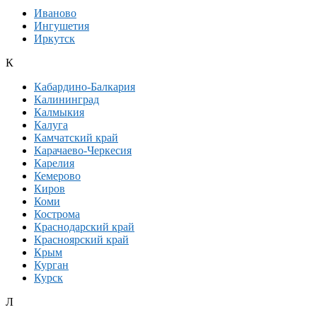
Иваново
Ингушетия
Иркутск
К
Кабардино-Балкария
Калининград
Калмыкия
Калуга
Камчатский край
Карачаево-Черкесия
Карелия
Кемерово
Киров
Коми
Кострома
Краснодарский край
Красноярский край
Крым
Курган
Курск
Л