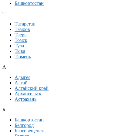
Башкортостан
Т
Татарстан
Тамбов
Тверь
Томск
Тула
Тыва
Тюмень
А
Адыгея
Алтай
Алтайский край
Архангельск
Астрахань
Б
Башкортостан
Белгород
Благовещенск