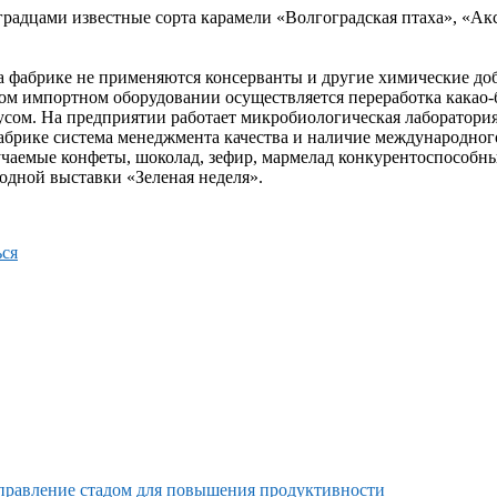
радцами известные сорта карамели «Волгоградская птаха», «Ак
а фабрике не применяются консерванты и другие химические до
ком импортном оборудовании осуществляется переработка какао-
усом. На предприятии работает микробиологическая лаборатория
абрике система менеджмента качества и наличие международного
учаемые конфеты, шоколад, зефир, мармелад конкурентоспособн
дной выставки «Зеленая неделя».
ся
равление стадом для повышения продуктивности