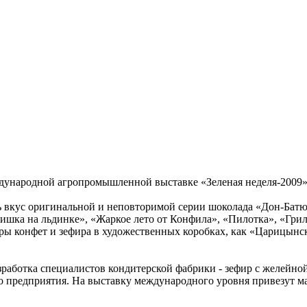
народной агропромышленной выставке «Зеленая неделя-2009», к
ь вкус оригинальной и неповторимой серии шоколада «Дон-Батюш
ишка на льдинке», «Жаркое лето от Конфила», «Пилотка», «Гри
ры конфет и зефира в художественных коробках, как «Царицынс
зработка специалистов кондитерской фабрики - зефир с желейн
го предприятия. На выставку международного уровня привезут 