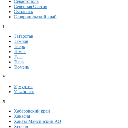
Севастополь
Северная Осетия
Смоленск
Ставропольский край
Т
Татарстан
Тамбов
Тверь
Томск
Тула
Тыва
Тюмень
У
Удмуртия
Ульяновск
Х
Хабаровский край
Хакасия
Ханты-Мансийский АО
Херсон