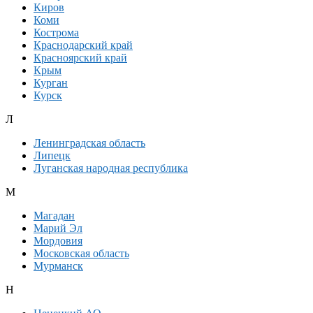
Киров
Коми
Кострома
Краснодарский край
Красноярский край
Крым
Курган
Курск
Л
Ленинградская область
Липецк
Луганская народная республика
М
Магадан
Марий Эл
Мордовия
Московская область
Мурманск
Н