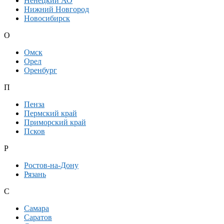
Ненецкий АО
Нижний Новгород
Новосибирск
О
Омск
Орел
Оренбург
П
Пенза
Пермский край
Приморский край
Псков
Р
Ростов-на-Дону
Рязань
С
Самара
Саратов