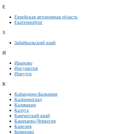
Е
Еврейская автономная область
Екатеринбург
З
Забайкальский край
И
Иваново
Ингушетия
Иркутск
К
Кабардино-Балкария
Калининград
Калмыкия
Калуга
Камчатский край
Карачаево-Черкесия
Карелия
Кемерово