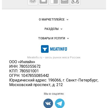
мясопродукты
Важные разделы и контакты
Навигация по сайту
О МАРКЕТПЛЕЙСЕ
Новости Meatinfo.ru
РАЗДЕЛЫ
Услуги и цены
Объявления
ТОВАРЫ И УСЛУГИ
Размещение рекламы
Каталог компаний
Мясо, мясопродукты
Публичная оферта
Новости рынка
Скот в живом весе
Контактная информация
Форум
Meatinfo.ru – весь
рынок мяса
России.
Колбасы, сосиски, деликатесы
Политика обработки персональных данных
ООО «Инлайн»
Энциклопедия
Мясные полуфабрикаты
ИНН: 7805355672
Для СМИ
Бренды
КПП: 780501001
Мясные консервы
ОГРН: 1047855085442
Мониторинг
Мясные снеки
Юридический адрес: 196066, г. Санкт-Петербург,
Вакансии
Московский проспект, д. 212
Яйца
Блог
Добавить объявление
Мы в соцсетях:
Карта объявлений