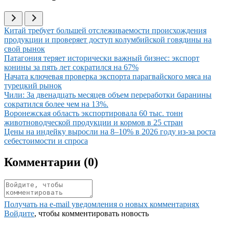
Иллюстрация новости
Китай требует большей отслеживаемости происхождения
продукции и проверяет доступ колумбийской говядины на
свой рынок
Иллюстрация новости
Патагония теряет исторически важный бизнес: экспорт
конины за пять лет сократился на 67%
Иллюстрация новости
Начата ключевая проверка экспорта парагвайского мяса на
турецкий рынок
Иллюстрация новости
Чили: За двенадцать месяцев объем переработки баранины
сократился более чем на 13%.
Иллюстрация новости
Воронежская область экспортировала 60 тыс. тонн
животноводческой продукции и кормов в 25 стран
Иллюстрация новости
Цены на индейку выросли на 8–10% в 2026 году из-за роста
себестоимости и спроса
Комментарии (
0
)
Получать на e‑mail уведомления о новых комментариях
Войдите
, чтобы комментировать новость