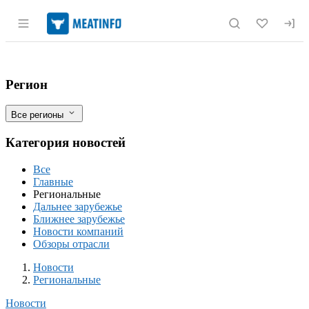
Раздел навигации по сайту meatinfo.r
В Волгограде открылась фабрика кулин
Фильтры
Регион
Все регионы
Категория новостей
Все
Главные
Региональные
Дальнее зарубежье
Ближнее зарубежье
Новости компаний
Обзоры отрасли
Новости
Разделы
Новости
Региональные
Новости