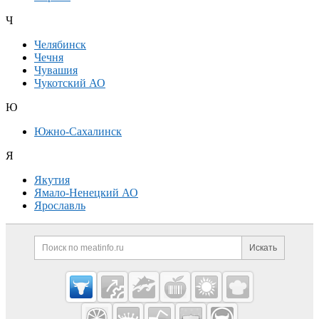
Ч
Челябинск
Чечня
Чувашия
Чукотский АО
Ю
Южно-Сахалинск
Я
Якутия
Ямало-Ненецкий АО
Ярославль
Дополнительная информация
Поиск по сайту и ссылк
Искать
Cсылки на полезные проекты
Meatinfo.ru —
мясо и