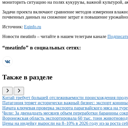
мониторить ситуацию на полях кукурузы, важной культурой, а
Задачи проекта включают сравнение методов измерения влажно
почвенных данных на снижение затрат и повышение урожайно
Источник:
Eqinfo.ru
Новости
meatinfo
– читайте в нашем телеграм канале
Подписать
“
meatinfo
” в социальных сетях:
Также в разделе
Иллюстрация новости
Китай требует большей отслеживаемости происхождения проду
Иллюстрация новости
Патагония теряет исторически важный бизнес: экспорт конины 
Иллюстрация новости
Начата ключевая проверка экспорта парагвайского мяса на тур
Иллюстрация новости
Чили: За двенадцать месяцев объем переработки баранины сокр
Иллюстрация новости
Воронежская область экспортировала 60 тыс. тонн животновод
Иллюстрация новости
Цены на индейку выросли на 8–10% в 2026 году из-за роста се