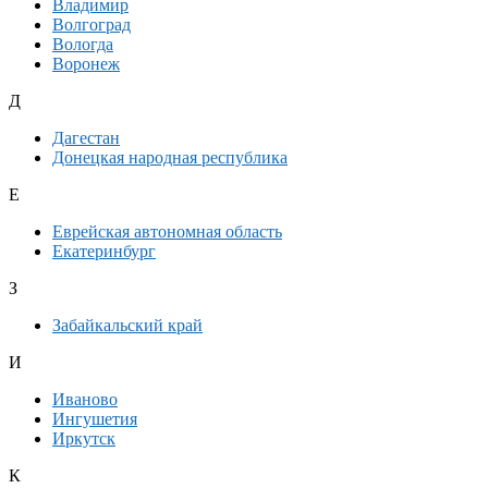
Владимир
Волгоград
Вологда
Воронеж
Д
Дагестан
Донецкая народная республика
Е
Еврейская автономная область
Екатеринбург
З
Забайкальский край
И
Иваново
Ингушетия
Иркутск
К