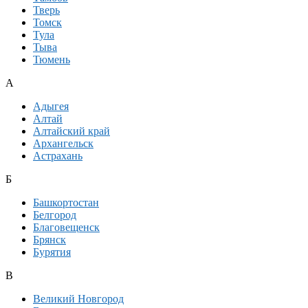
Тверь
Томск
Тула
Тыва
Тюмень
А
Адыгея
Алтай
Алтайский край
Архангельск
Астрахань
Б
Башкортостан
Белгород
Благовещенск
Брянск
Бурятия
В
Великий Новгород