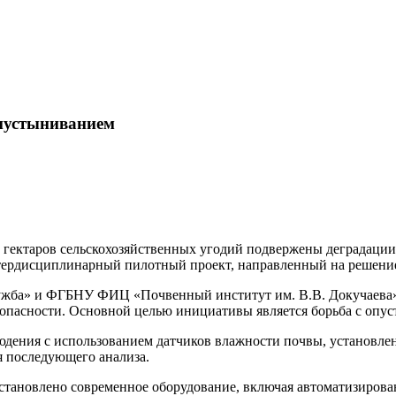
опустыниванием
гектаров сельскохозяйственных угодий подвержены деградации, 
нтердисциплинарный пилотный проект, направленный на решени
ба» и ФГБНУ ФИЦ «Почвенный институт им. В.В. Докучаева», 
зопасности. Основной целью инициативы является борьба с опу
юдения с использованием датчиков влажности почвы, установле
 последующего анализа.
тановлено современное оборудование, включая автоматизирован