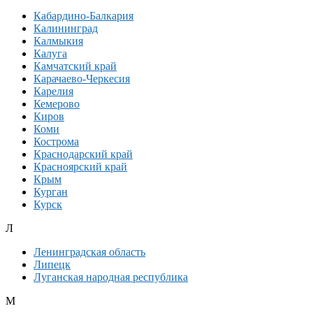
Кабардино-Балкария
Калининград
Калмыкия
Калуга
Камчатский край
Карачаево-Черкесия
Карелия
Кемерово
Киров
Коми
Кострома
Краснодарский край
Красноярский край
Крым
Курган
Курск
Л
Ленинградская область
Липецк
Луганская народная республика
М