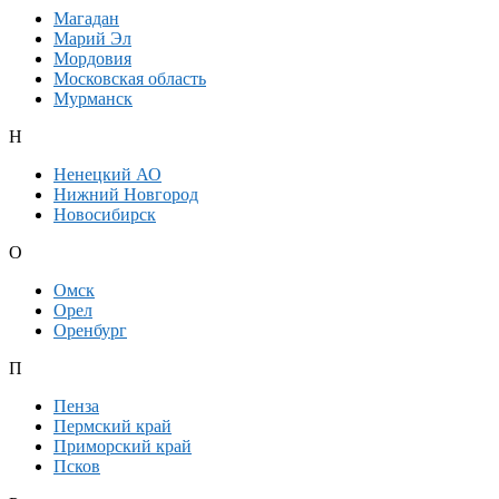
Магадан
Марий Эл
Мордовия
Московская область
Мурманск
Н
Ненецкий АО
Нижний Новгород
Новосибирск
О
Омск
Орел
Оренбург
П
Пенза
Пермский край
Приморский край
Псков