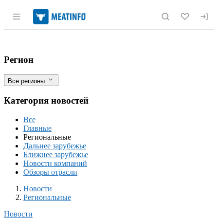
Раздел навигации по сайту meatinfo.r
В Приамурье признана недействительн
Фильтры
Регион
Все регионы
Категория новостей
Все
Главные
Региональные
Дальнее зарубежье
Ближнее зарубежье
Новости компаний
Обзоры отрасли
Новости
Разделы
Новости
Региональные
Новости