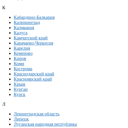
К
Кабардино-Балкария
Калининград
Калмыкия
Калуга
Камчатский край
Карачаево-Черкесия
Карелия
Кемерово
Киров
Коми
Кострома
Краснодарский край
Красноярский край
Крым
Курган
Курск
Л
Ленинградская область
Липецк
Луганская народная республика