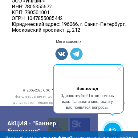
ООО «Инлайн»
Энциклопедия
Мясные полуфабрикаты
ИНН: 7805355672
Для СМИ
Бренды
КПП: 780501001
Мясные консервы
ОГРН: 1047855085442
Мониторинг
Мясные снеки
Юридический адрес: 196066, г. Санкт-Петербург,
Вакансии
Московский проспект, д. 212
Яйца
Блог
Добавить объявление
Мы в соцсетях:
Карта объявлений
Счетчики, авторское право, логотипы
Всеволод
© 2006‑2026 ООО “Инлайн”. 12+ Все права защищены.
Здравствуйте! Готов помочь
Использование информации, размещенной на данном сайте,
вам. Напишите мне, если у
допускается только при размещении активной гиперссылки на
вас появятся вопросы.
сайт
meatinfo.ru
АКЦИЯ - "Баннер
бесплатно"
Этот сайт использует
cookies
и передает данные службам