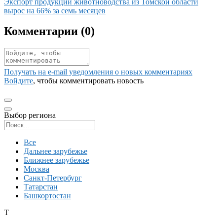
Иллюстрация новости
Экспорт продукции животноводства из Томской области
вырос на 66% за семь месяцев
Комментарии (
0
)
Получать на e‑mail уведомления о новых комментариях
Войдите
, чтобы комментировать новость
Выбор региона
Поиск региона
Все
Дальнее зарубежье
Ближнее зарубежье
Москва
Санкт-Петербург
Татарстан
Башкортостан
Т