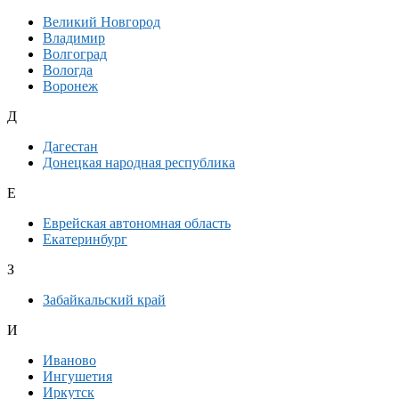
Великий Новгород
Владимир
Волгоград
Вологда
Воронеж
Д
Дагестан
Донецкая народная республика
Е
Еврейская автономная область
Екатеринбург
З
Забайкальский край
И
Иваново
Ингушетия
Иркутск