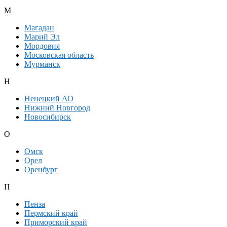
М
Магадан
Марий Эл
Мордовия
Московская область
Мурманск
Н
Ненецкий АО
Нижний Новгород
Новосибирск
О
Омск
Орел
Оренбург
П
Пенза
Пермский край
Приморский край