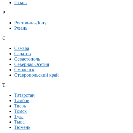
Псков
Р
Ростов-на-Дону
Рязань
С
Самара
Саратов
Севастополь
Северная Осетия
Смоленск
Ставропольский край
Т
Татарстан
Тамбов
Тверь
Томск
Тула
Тыва
Тюмень