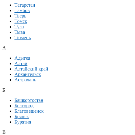
Татарстан
Тамбов
Тверь
Томск
Тула
Тыва
Тюмень
А
Адыгея
Алтай
Алтайский край
Архангельск
Астрахань
Б
Башкортостан
Белгород
Благовещенск
Брянск
Бурятия
В