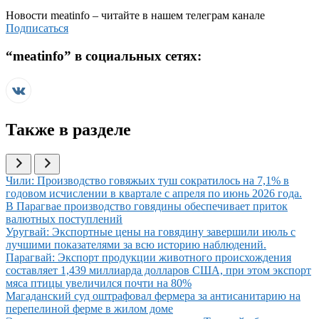
Новости
meatinfo
– читайте в нашем телеграм канале
Подписаться
“
meatinfo
” в социальных сетях:
Также в разделе
Иллюстрация новости
Чили: Производство говяжьих туш сократилось на 7,1% в
годовом исчислении в квартале с апреля по июнь 2026 года.
Иллюстрация новости
В Парагвае производство говядины обеспечивает приток
валютных поступлений
Иллюстрация новости
Уругвай: Экспортные цены на говядину завершили июль с
лучшими показателями за всю историю наблюдений.
Иллюстрация новости
Парагвай: Экспорт продукции животного происхождения
составляет 1,439 миллиарда долларов США, при этом экспорт
мяса птицы увеличился почти на 80%
Иллюстрация новости
Магаданский суд оштрафовал фермера за антисанитарию на
перепелиной ферме в жилом доме