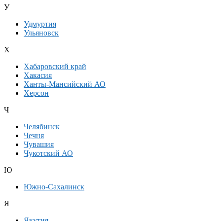
У
Удмуртия
Ульяновск
Х
Хабаровский край
Хакасия
Ханты-Мансийский АО
Херсон
Ч
Челябинск
Чечня
Чувашия
Чукотский АО
Ю
Южно-Сахалинск
Я
Якутия