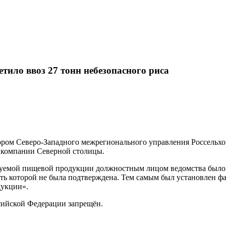
тило ввоз 27 тонн небезопасного риса
ом Северо-Западного межрегионального управления Россельхозн
й компании Северной столицы.
ируемой пищевой продукции должностным лицом ведомства было 
сть которой не была подтверждена. Тем самым был установлен ф
дукции».
сийской Федерации запрещён.