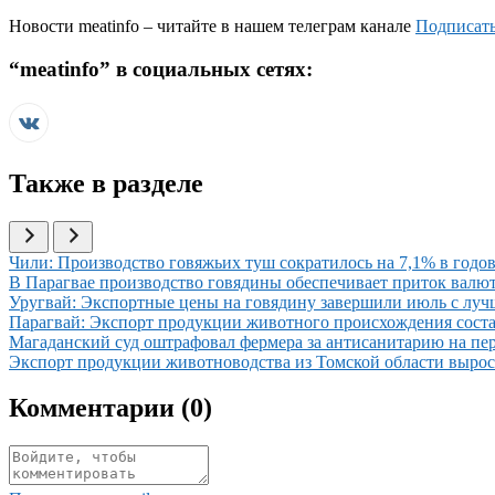
Новости
meatinfo
– читайте в нашем телеграм канале
Подписать
“
meatinfo
” в социальных сетях:
Также в разделе
Иллюстрация новости
Чили: Производство говяжьих туш сократилось на 7,1% в годов
Иллюстрация новости
В Парагвае производство говядины обеспечивает приток вал
Иллюстрация новости
Уругвай: Экспортные цены на говядину завершили июль с луч
Иллюстрация новости
Парагвай: Экспорт продукции животного происхождения соста
Иллюстрация новости
Магаданский суд оштрафовал фермера за антисанитарию на пе
Иллюстрация новости
Экспорт продукции животноводства из Томской области вырос 
Комментарии (
0
)