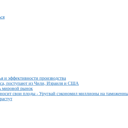
ся
ья и эффективности производства
мяса, поступают из Чили, Израиля и США
ть мировой рынок
иносит свои плоды - Уругвай сэкономил миллионы на таможенн
растут