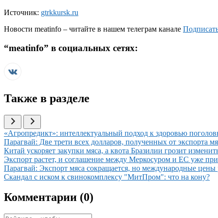
Источник:
gtrkkursk.ru
Новости
meatinfo
– читайте в нашем телеграм канале
Подписать
“
meatinfo
” в социальных сетях:
Также в разделе
Иллюстрация новости
«Агропредикт»: интеллектуальный подход к здоровью поголов
Иллюстрация новости
Парагвай: Две трети всех долларов, полученных от экспорта 
Иллюстрация новости
Китай ускоряет закупки мяса, а квота Бразилии грозит измени
Иллюстрация новости
Экспорт растет, и соглашение между Меркосуром и ЕС уже пр
Иллюстрация новости
Парагвай: Экспорт мяса сокращается, но международные цены 
Иллюстрация новости
Скандал с иском к свинокомплексу "МитПром": что на кону?
Комментарии (
0
)