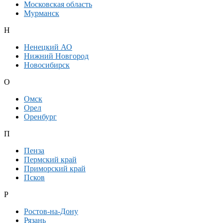
Московская область
Мурманск
Н
Ненецкий АО
Нижний Новгород
Новосибирск
О
Омск
Орел
Оренбург
П
Пенза
Пермский край
Приморский край
Псков
Р
Ростов-на-Дону
Рязань