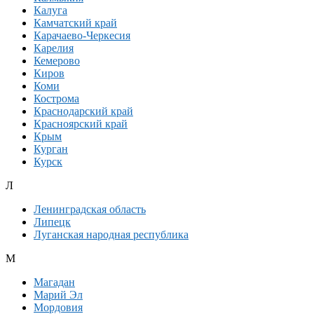
Калуга
Камчатский край
Карачаево-Черкесия
Карелия
Кемерово
Киров
Коми
Кострома
Краснодарский край
Красноярский край
Крым
Курган
Курск
Л
Ленинградская область
Липецк
Луганская народная республика
М
Магадан
Марий Эл
Мордовия