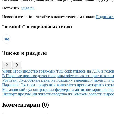
Источник:
yuga.ru
Новости
meatinfo
– читайте в нашем телеграм канале
Подписать
“
meatinfo
” в социальных сетях:
Также в разделе
Иллюстрация новости
Чили: Производство говяжьих туш сократилось на 7,1% в годов
Иллюстрация новости
В Парагвае производство говядины обеспечивает приток вал
Иллюстрация новости
Уругвай: Экспортные цены на говядину завершили июль с луч
Иллюстрация новости
Парагвай: Экспорт продукции животного происхождения соста
Иллюстрация новости
Магаданский суд оштрафовал фермера за антисанитарию на пе
Иллюстрация новости
Экспорт продукции животноводства из Томской области вырос 
Комментарии (
0
)