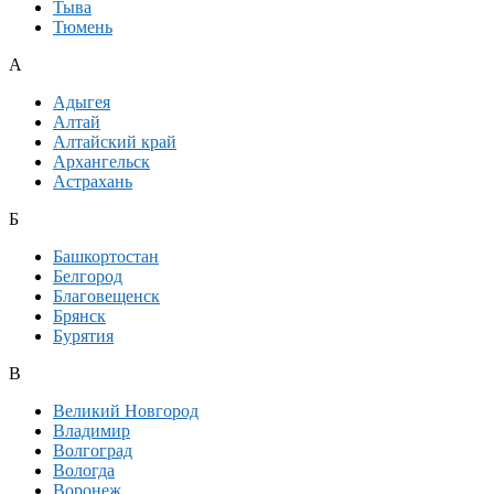
Тыва
Тюмень
А
Адыгея
Алтай
Алтайский край
Архангельск
Астрахань
Б
Башкортостан
Белгород
Благовещенск
Брянск
Бурятия
В
Великий Новгород
Владимир
Волгоград
Вологда
Воронеж