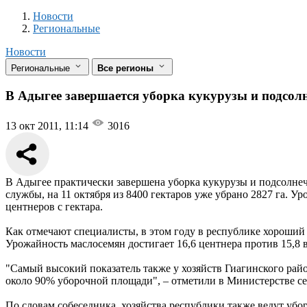
Новости
Разделы
Новости
Региональные
Новости
Региональные
Все регионы
В Адыгее завершается уборка кукурузы и подсол
13 окт 2011, 11:14
3016
В Адыгее практически завершена уборка кукурузы и подсолне
службы, на 11 октября из 8400 гектаров уже убрано 2827 га. У
центнеров с гектара.
Как отмечают специалисты, в этом году в республике хороший у
Урожайность маслосемян достигает 16,6 центнера против 15,8 
"Самый высокий показатель также у хозяйств Гиагинского райо
около 90% уборочной площади", – отметили в Министерстве се
По словам собеседника, хозяйства республики также ведут уб