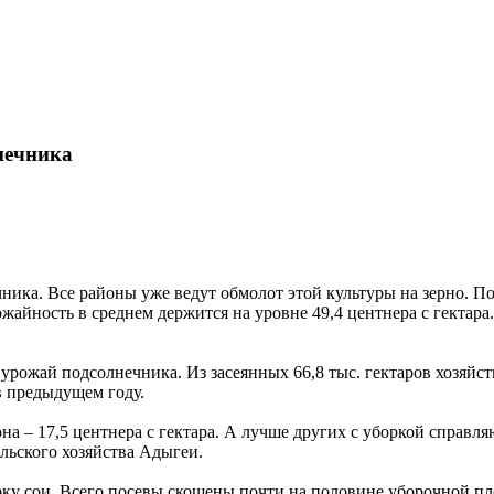
нечника
чника. Все районы уже ведут обмолот этой культуры на зерно.
рожайность в среднем держится на уровне 49,4 центнера с гектар
рожай подсолнечника. Из засеянных 66,8 тыс. гектаров хозяйств
в предыдущем году.
на – 17,5 центнера с гектара. А лучше других с уборкой справл
льского хозяйства Адыгеи.
орку сои. Всего посевы скошены почти на половине уборочной п