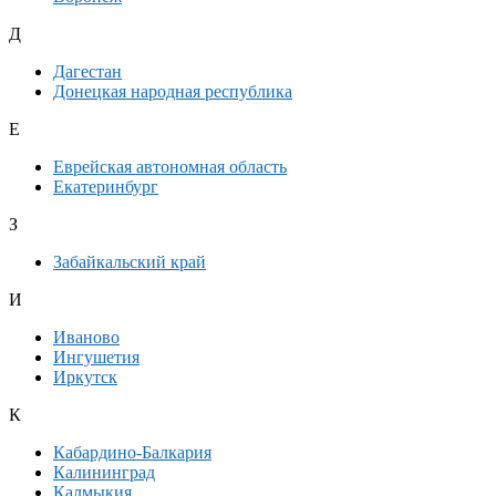
Д
Дагестан
Донецкая народная республика
Е
Еврейская автономная область
Екатеринбург
З
Забайкальский край
И
Иваново
Ингушетия
Иркутск
К
Кабардино-Балкария
Калининград
Калмыкия