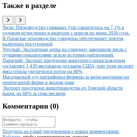
Также в разделе
Иллюстрация новости
Чили: Производство говяжьих туш сократилось на 7,1% в
годовом исчислении в квартале с апреля по июнь 2026 года.
Иллюстрация новости
В Парагвае производство говядины обеспечивает приток
валютных поступлений
Иллюстрация новости
Уругвай: Экспортные цены на говядину завершили июль с
лучшими показателями за всю историю наблюдений.
Иллюстрация новости
Парагвай: Экспорт продукции животного происхождения
составляет 1,439 миллиарда долларов США, при этом экспорт
мяса птицы увеличился почти на 80%
Иллюстрация новости
Магаданский суд оштрафовал фермера за антисанитарию на
перепелиной ферме в жилом доме
Иллюстрация новости
Экспорт продукции животноводства из Томской области
вырос на 66% за семь месяцев
Комментарии (
0
)
Получать на e‑mail уведомления о новых комментариях
Войдите
, чтобы комментировать новость