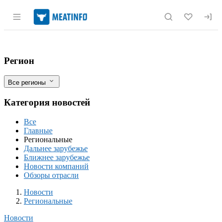
Раздел навигации по сайту meatinfo.r
В Адыгее строится маслоэкстракционны
Фильтры
Регион
Все регионы
Категория новостей
Все
Главные
Региональные
Дальнее зарубежье
Ближнее зарубежье
Новости компаний
Обзоры отрасли
Новости
Разделы
Новости
Региональные
Новости