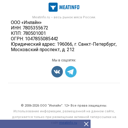
Каталог компаний
Мясо, мясопродукты
Публичная оферта
Новости рынка
Скот в живом весе
Контактная информация
Форум
Meatinfo.ru – весь
рынок мяса
России.
Колбасы, сосиски, деликатесы
Политика обработки персональных данных
ООО «Инлайн»
Энциклопедия
Мясные полуфабрикаты
ИНН: 7805355672
Для СМИ
Бренды
КПП: 780501001
Мясные консервы
ОГРН: 1047855085442
Мониторинг
Мясные снеки
Юридический адрес: 196066, г. Санкт-Петербург,
Вакансии
Московский проспект, д. 212
Яйца
Блог
Добавить объявление
Мы в соцсетях:
Карта объявлений
Счетчики, авторское право, логотипы
© 2006‑2026 ООО “Инлайн”. 12+ Все права защищены.
Использование информации, размещенной на данном сайте,
допускается только при размещении активной гиперссылки на
сайт
meatinfo.ru