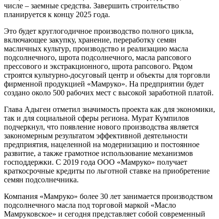
числе – заемные средства. Завершить строительство
планируется к концу 2025 года.
Это будет круглогодичное производство полного цикла,
включающее закупку, хранение, переработку семян
масличных культур, производство и реализацию масла
подсолнечного, шрота подсолнечного, масла рапсового
прессового и экстракционного, шрота рапсового. Рядом
строятся культурно-досуговый центр и объекты для торговли
фирменной продукцией «Мамруко». На предприятии будет
создано около 500 рабочих мест с высокой заработной платой.
Глава Адыгеи отметил значимость проекта как для экономики,
так и для социальной сферы региона. Мурат Кумпилов
подчеркнул, что появление нового производства является
закономерным результатом эффективной деятельности
предприятия, нацеленной на модернизацию и постоянное
развитие, а также грамотное использование механизмов
господдержки. С 2019 года ООО «Мамруко» получает
краткосрочные кредиты по льготной ставке на приобретение
семян подсолнечника.
Компания «Мамруко» более 30 лет занимается производством
подсолнечного масла под торговой маркой «Масло
Мамруковское» и сегодня представляет собой современный