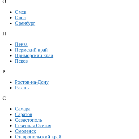
О
Омск
Орел
Оренбург
П
Пенза
Пермский край
Приморский край
Псков
Р
Ростов-на-Дону
Рязань
С
Самара
Саратов
Севастополь
Северная Осетия
Смоленск
Ставропольский край