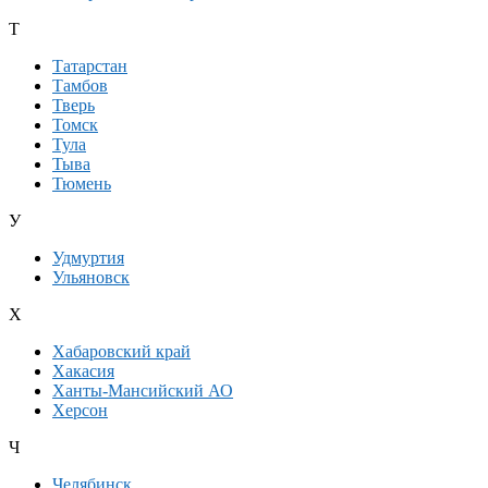
Т
Татарстан
Тамбов
Тверь
Томск
Тула
Тыва
Тюмень
У
Удмуртия
Ульяновск
Х
Хабаровский край
Хакасия
Ханты-Мансийский АО
Херсон
Ч
Челябинск