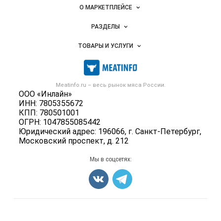
Важные разделы и контакты
Навигация по сайту
О МАРКЕТПЛЕЙСЕ
Новости Meatinfo.ru
РАЗДЕЛЫ
Услуги и цены
Объявления
ТОВАРЫ И УСЛУГИ
Размещение рекламы
Каталог компаний
Мясо, мясопродукты
Публичная оферта
Новости рынка
Скот в живом весе
Контактная информация
Форум
Meatinfo.ru – весь
рынок мяса
России.
Колбасы, сосиски, деликатесы
Политика обработки персональных данных
ООО «Инлайн»
Энциклопедия
Мясные полуфабрикаты
ИНН: 7805355672
Для СМИ
Бренды
КПП: 780501001
Мясные консервы
ОГРН: 1047855085442
Мониторинг
Мясные снеки
Юридический адрес: 196066, г. Санкт-Петербург,
Вакансии
Московский проспект, д. 212
Яйца
Блог
Добавить объявление
Мы в соцсетях:
Карта объявлений
Счетчики, авторское право, логотипы