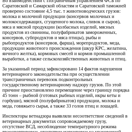
Во взаимодействии с Пограничным управлением ФСБ по
Саратовской и Самарской областям и Саратовской таможней
проверено состояние 4,5 тыс. т животноводческих грузов:
молока и молочной продукции (консервов молочных и
молокосодержащих, сгущенного молока, сливок и сыров),
мяса и мясной продукции (колбасных изделий, мясных
продуктов из свинины, полуфабрикатов замороженных,
консервов, субпродуктов и мяса птицы), рыбы и
рыбопродуктов (консервов, фарша), морепродуктов, меда,
продукции животного происхождения (шкур КРС, желатина,
яичного желтка), кормовых смесей и кормов промышленной
выработки, а также сельскохозяйственных животных и птиц.
За указанный период зафиксировано 14 фактов нарушения
ветеринарного законодательства при осуществлении
трансграничных перевозок подконтрольных
государственному ветеринарному надзору грузов. По этой
причине приостановлено перемещение через границу порядка
45 тонн – рыбной (готовых рыбных изделий, икры кеты и
горбуши), мясной (полуфабрикатов) продукции, молока и
меда, говяжьего сырья, а также 33 голов птиц и лошадей.
Инспекторы ветнадзора выявляли несоответствие сведений в
ветеринарных документах сопровождаемому грузу,
отсутствие ВСД, несоблюдение температурного режима
транспортировки, отсутствие маркировки на упаковочной