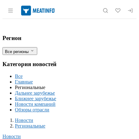
Раздел навигации по сайту meatinfo.r
Управление Россельхознадзора в Сарат
Фильтры
Регион
Все регионы
Категория новостей
Все
Главные
Региональные
Дальнее зарубежье
Ближнее зарубежье
Новости компаний
Обзоры отрасли
Новости
Разделы
Новости
Региональные
Новости