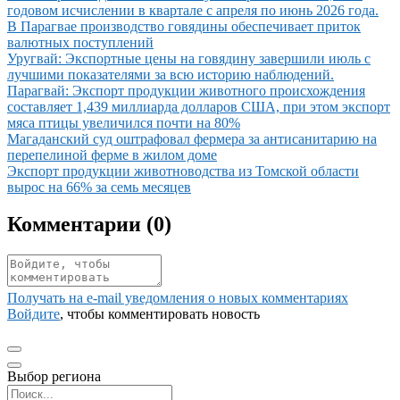
годовом исчислении в квартале с апреля по июнь 2026 года.
Иллюстрация новости
В Парагвае производство говядины обеспечивает приток
валютных поступлений
Иллюстрация новости
Уругвай: Экспортные цены на говядину завершили июль с
лучшими показателями за всю историю наблюдений.
Иллюстрация новости
Парагвай: Экспорт продукции животного происхождения
составляет 1,439 миллиарда долларов США, при этом экспорт
мяса птицы увеличился почти на 80%
Иллюстрация новости
Магаданский суд оштрафовал фермера за антисанитарию на
перепелиной ферме в жилом доме
Иллюстрация новости
Экспорт продукции животноводства из Томской области
вырос на 66% за семь месяцев
Комментарии (
0
)
Получать на e‑mail уведомления о новых комментариях
Войдите
, чтобы комментировать новость
Выбор региона
Поиск региона