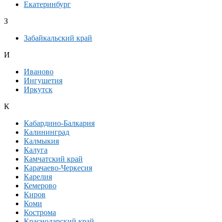
Екатеринбург
З
Забайкальский край
И
Иваново
Ингушетия
Иркутск
К
Кабардино-Балкария
Калининград
Калмыкия
Калуга
Камчатский край
Карачаево-Черкесия
Карелия
Кемерово
Киров
Коми
Кострома
Краснодарский край