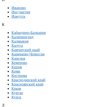
Иваново
Ингушетия
Иркутск
К
Кабардино-Балкария
Калининград
Калмыкия
Калуга
Камчатский край
Карачаево-Черкесия
Карелия
Кемерово
Киров
Коми
Кострома
Краснодарский край
Красноярский край
Крым
Курган
Курск
Л