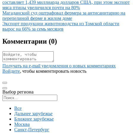
составляет 1,439 миллиарда долларов США, при этом экспорт
мяса птицы увеличился почти на 80%
Иллюстрация новости
Магаданский суд оштрафовал фермера за антисанитарию на
перепелиной ферме в жилом доме
Иллюстрация новости
Экспорт продукции животноводства из Томской области
вырос на 66% за семь месяцев
Комментарии (
0
)
Получать на e‑mail уведомления о новых комментариях
Войдите
, чтобы комментировать новость
Выбор региона
Поиск региона
Все
Дальнее зарубежье
Ближнее зарубежье
Москва
Санкт-Петербург