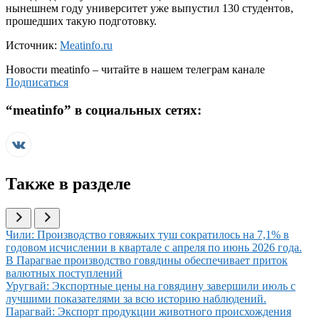
нынешнем году университет уже выпустил 130 студентов,
прошедших такую подготовку.
Источник:
Meatinfo.ru
Новости
meatinfo
– читайте в нашем телеграм канале
Подписаться
“
meatinfo
” в социальных сетях:
Также в разделе
Иллюстрация новости
Чили: Производство говяжьих туш сократилось на 7,1% в
годовом исчислении в квартале с апреля по июнь 2026 года.
Иллюстрация новости
В Парагвае производство говядины обеспечивает приток
валютных поступлений
Иллюстрация новости
Уругвай: Экспортные цены на говядину завершили июль с
лучшими показателями за всю историю наблюдений.
Иллюстрация новости
Парагвай: Экспорт продукции животного происхождения