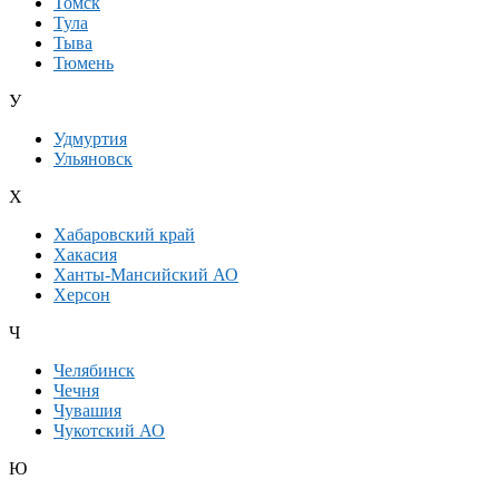
Томск
Тула
Тыва
Тюмень
У
Удмуртия
Ульяновск
Х
Хабаровский край
Хакасия
Ханты-Мансийский АО
Херсон
Ч
Челябинск
Чечня
Чувашия
Чукотский АО
Ю