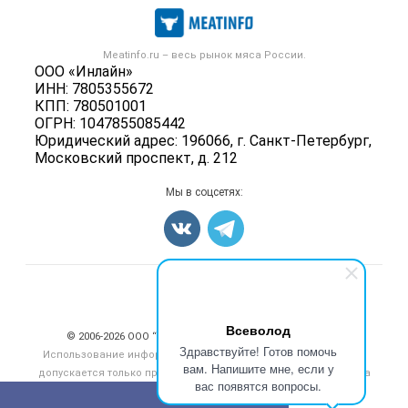
Каталог компаний
Мясо, мясопродукты
Публичная оферта
Новости рынка
Скот в живом весе
Контактная информация
Форум
Meatinfo.ru – весь
рынок мяса
России.
Колбасы, сосиски, деликатесы
Политика обработки персональных данных
ООО «Инлайн»
Энциклопедия
Мясные полуфабрикаты
ИНН: 7805355672
Для СМИ
Бренды
КПП: 780501001
Мясные консервы
ОГРН: 1047855085442
Мониторинг
Мясные снеки
Юридический адрес: 196066, г. Санкт-Петербург,
Вакансии
Московский проспект, д. 212
Яйца
Блог
Добавить объявление
Мы в соцсетях:
Карта объявлений
Счетчики, авторское право, логотипы
Всеволод
© 2006‑2026 ООО “Инлайн”. 12+ Все права защищены.
Здравствуйте! Готов помочь
Использование информации, размещенной на данном сайте,
вам. Напишите мне, если у
допускается только при размещении активной гиперссылки на
вас появятся вопросы.
сайт
meatinfo.ru