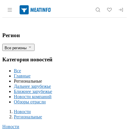
Раздел навигации по сайту meatinfo.r
Ставропольский край станет центром н
Фильтры
Регион
Все регионы
Категория новостей
Все
Главные
Региональные
Дальнее зарубежье
Ближнее зарубежье
Новости компаний
Обзоры отрасли
Новости
Разделы
Новости
Региональные
Новости