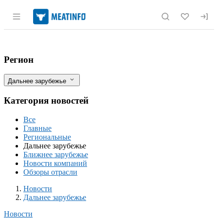
Раздел навигации по сайту meatinfo.r
США: Обзор рынка свиней за 10 неделю 
Фильтры
Регион
Дальнее зарубежье
Категория новостей
Все
Главные
Региональные
Дальнее зарубежье
Ближнее зарубежье
Новости компаний
Обзоры отрасли
Новости
Разделы
Новости
Дальнее зарубежье
Новости