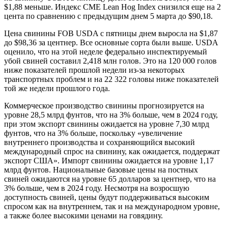
$1,88 меньше. Индекс CME Lean Hog ​​Index снизился еще на 2
цента по сравнению с предыдущим днем ​​5 марта до $90,18.
Цена свинины FOB USDA с пятницы днем ​​выросла на $1,87
до $98,36 за центнер. Все основные сорта были выше. USDA
оценило, что на этой неделе федерально инспектируемый
убой свиней составил 2,418 млн голов. Это на 120 000 голов
ниже показателей прошлой недели из-за некоторых
транспортных проблем и на 22 322 головы ниже показателей
той же недели прошлого года.
Коммерческое производство свинины прогнозируется на
уровне 28,5 млрд фунтов, что на 3% больше, чем в 2024 году,
при этом экспорт свинины ожидается на уровне 7,30 млрд
фунтов, что на 3% больше, поскольку «увеличение
внутреннего производства и сохраняющийся высокий
международный спрос на свинину, как ожидается, поддержат
экспорт США». Импорт свинины ожидается на уровне 1,17
млрд фунтов. Национальные базовые цены на постных
свиней ожидаются на уровне 65 долларов за центнер, что на
3% больше, чем в 2024 году. Несмотря на возросшую
доступность свиней, цены будут поддерживаться высоким
спросом как на внутреннем, так и на международном уровне,
а также более высокими ценами на говядину.