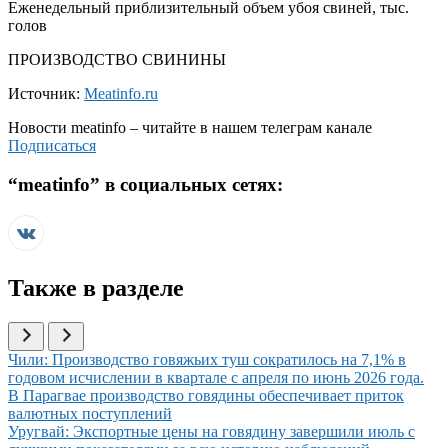
Еженедельный приблизительный объем убоя свиней, тыс.
голов
ПРОИЗВОДСТВО СВИНИНЫ
Источник:
Meatinfo.ru
Новости
meatinfo
– читайте в нашем телеграм канале
Подписаться
“
meatinfo
” в социальных сетях:
Также в разделе
Иллюстрация новости
Чили: Производство говяжьих туш сократилось на 7,1% в
годовом исчислении в квартале с апреля по июнь 2026 года.
Иллюстрация новости
В Парагвае производство говядины обеспечивает приток
валютных поступлений
Иллюстрация новости
Уругвай: Экспортные цены на говядину завершили июль с