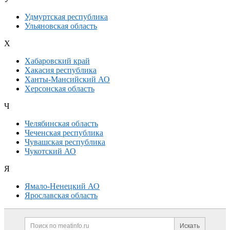
Удмуртская республика
Ульяновская область
Х
Хабаровский край
Хакасия республика
Ханты-Мансийский АО
Херсонская область
Ч
Челябинская область
Чеченская республика
Чувашская республика
Чукотский АО
Я
Ямало-Ненецкий АО
Ярославская область
Дополнительная информация
Поиск по сайту и ссылк
Искать