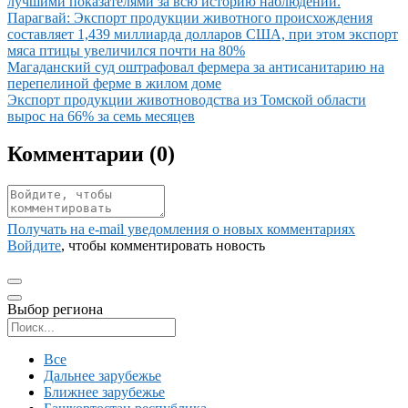
лучшими показателями за всю историю наблюдений.
Иллюстрация новости
Парагвай: Экспорт продукции животного происхождения
составляет 1,439 миллиарда долларов США, при этом экспорт
мяса птицы увеличился почти на 80%
Иллюстрация новости
Магаданский суд оштрафовал фермера за антисанитарию на
перепелиной ферме в жилом доме
Иллюстрация новости
Экспорт продукции животноводства из Томской области
вырос на 66% за семь месяцев
Комментарии (
0
)
Получать на e‑mail уведомления о новых комментариях
Войдите
, чтобы комментировать новость
Выбор региона
Поиск региона
Все
Дальнее зарубежье
Ближнее зарубежье