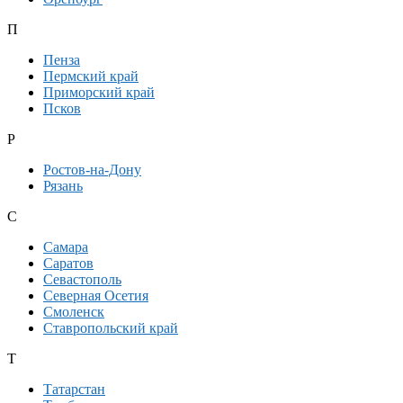
П
Пенза
Пермский край
Приморский край
Псков
Р
Ростов-на-Дону
Рязань
С
Самара
Саратов
Севастополь
Северная Осетия
Смоленск
Ставропольский край
Т
Татарстан