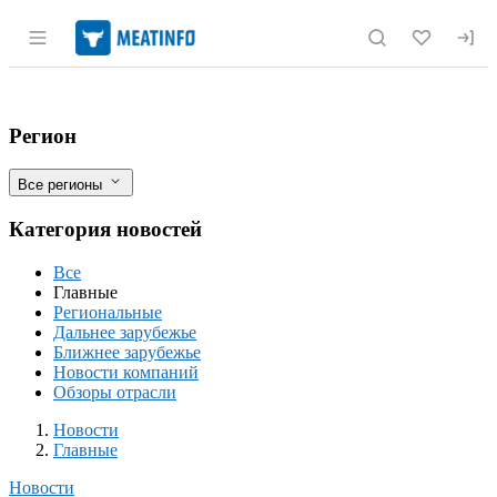
Раздел навигации по сайту meatinfo.r
Спрос на нарезанные колбасы в России 
Фильтры
Регион
Все регионы
Категория новостей
Все
Главные
Региональные
Дальнее зарубежье
Ближнее зарубежье
Новости компаний
Обзоры отрасли
Новости
Разделы
Новости
Главные
Новости