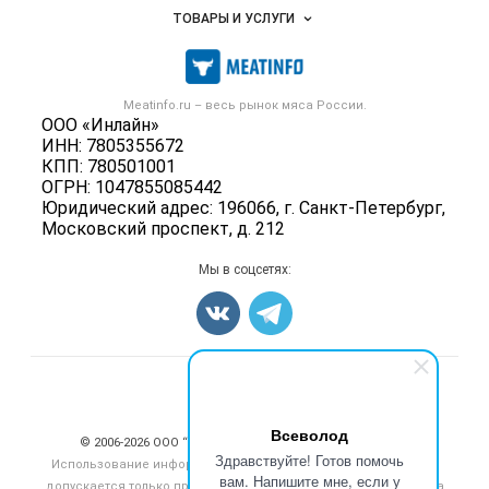
Объявления
ТОВАРЫ И УСЛУГИ
Размещение рекламы
Каталог компаний
Мясо, мясопродукты
Публичная оферта
Новости рынка
Скот в живом весе
Контактная информация
Форум
Meatinfo.ru – весь
рынок мяса
России.
Колбасы, сосиски, деликатесы
Политика обработки персональных данных
ООО «Инлайн»
Энциклопедия
Мясные полуфабрикаты
ИНН: 7805355672
Для СМИ
Бренды
КПП: 780501001
Мясные консервы
ОГРН: 1047855085442
Мониторинг
Мясные снеки
Юридический адрес: 196066, г. Санкт-Петербург,
Вакансии
Московский проспект, д. 212
Яйца
Блог
Добавить объявление
Мы в соцсетях:
Карта объявлений
Счетчики, авторское право, логотипы
Всеволод
© 2006‑2026 ООО “Инлайн”. 12+ Все права защищены.
Здравствуйте! Готов помочь
Использование информации, размещенной на данном сайте,
вам. Напишите мне, если у
допускается только при размещении активной гиперссылки на