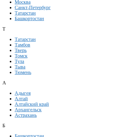
Москва
Санкт-Петербург
Татарстан
Башкортостан
Т
Татарстан
Тамбов
Тверь
Томск
Тула
Тыва
Тюмень
А
Адыгея
Алтай
Алтайский край
Архангельск
Астрахань
Б
Башкортостан