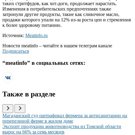
таких стритфудов, как хот-доги, продолжает нарастать.
Изменения в потребительских предпочтениях также
затронули другие продукты, такие как сливочное масло,
продажи которого упали на 12% из-за роста цен и стремления
к более здоровому питанию.
Источник:
Meatinfo.ru
Новости
meatinfo
– читайте в нашем телеграм канале
Подписаться
“
meatinfo
” в социальных сетях:
Также в разделе
Иллюстрация новости
Магаданский суд оштрафовал фермера за антисанитарию на
перепелиной ферме в жилом доме
Иллюстрация новости
Экспорт продукции животноводства из Томской области
вырос на 66% за семь месяцев