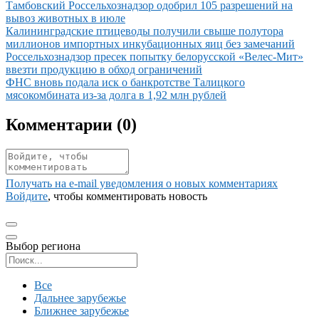
Иллюстрация новости
Тамбовский Россельхознадзор одобрил 105 разрешений на
вывоз животных в июле
Иллюстрация новости
Калининградские птицеводы получили свыше полутора
миллионов импортных инкубационных яиц без замечаний
Иллюстрация новости
Россельхознадзор пресек попытку белорусской «Велес-Мит»
ввезти продукцию в обход ограничений
Иллюстрация новости
ФНС вновь подала иск о банкротстве Талицкого
мясокомбината из-за долга в 1,92 млн рублей
Комментарии (
0
)
Получать на e‑mail уведомления о новых комментариях
Войдите
, чтобы комментировать новость
Выбор региона
Поиск региона
Все
Дальнее зарубежье
Ближнее зарубежье