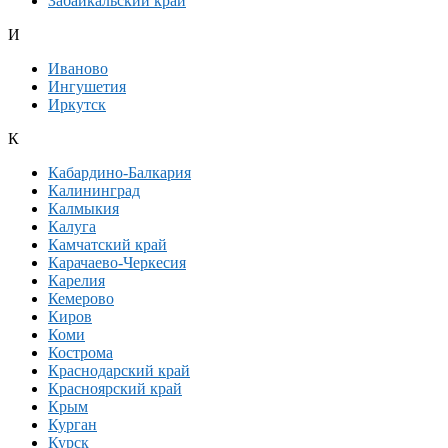
Забайкальский край
И
Иваново
Ингушетия
Иркутск
К
Кабардино-Балкария
Калининград
Калмыкия
Калуга
Камчатский край
Карачаево-Черкесия
Карелия
Кемерово
Киров
Коми
Кострома
Краснодарский край
Красноярский край
Крым
Курган
Курск