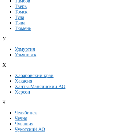
Тамбов
Тверь
Томск
Тула
Тыва
Тюмень
У
Удмуртия
Ульяновск
Х
Хабаровский край
Хакасия
Ханты-Мансийский АО
Херсон
Ч
Челябинск
Чечня
Чувашия
Чукотский АО