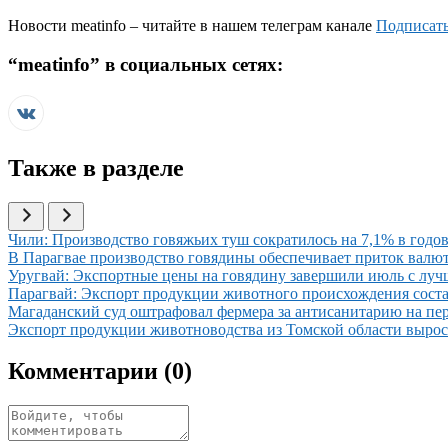
Новости
meatinfo
– читайте в нашем телеграм канале
Подписать
“
meatinfo
” в социальных сетях:
Также в разделе
Иллюстрация новости
Чили: Производство говяжьих туш сократилось на 7,1% в годов
Иллюстрация новости
В Парагвае производство говядины обеспечивает приток вал
Иллюстрация новости
Уругвай: Экспортные цены на говядину завершили июль с луч
Иллюстрация новости
Парагвай: Экспорт продукции животного происхождения соста
Иллюстрация новости
Магаданский суд оштрафовал фермера за антисанитарию на пе
Иллюстрация новости
Экспорт продукции животноводства из Томской области вырос 
Комментарии (
0
)