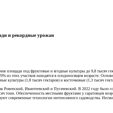
ади и рекордные урожаи
чив площади под фруктовые и ягодные культуры до 9,8 тысяч гек
70% из этих участков находятся в плодоносящем возрасте. Осно
ные культуры (1,8 тысяч гектаров) и косточковые (1,3 тысяч гект
ак Ровенский, Ивантеевский и Пугачевский. В 2022 году было соб
сяч тонн. Обеспеченность местными фруктами у саратовцев возро
зуют современные технологии интенсивного садоводства. Несмотр