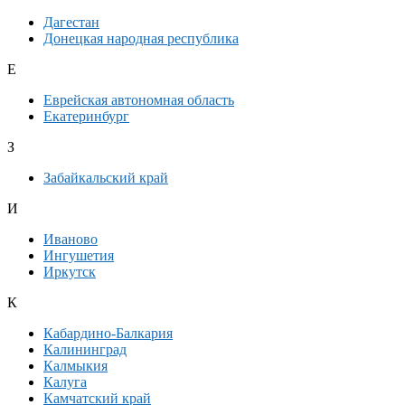
Дагестан
Донецкая народная республика
Е
Еврейская автономная область
Екатеринбург
З
Забайкальский край
И
Иваново
Ингушетия
Иркутск
К
Кабардино-Балкария
Калининград
Калмыкия
Калуга
Камчатский край