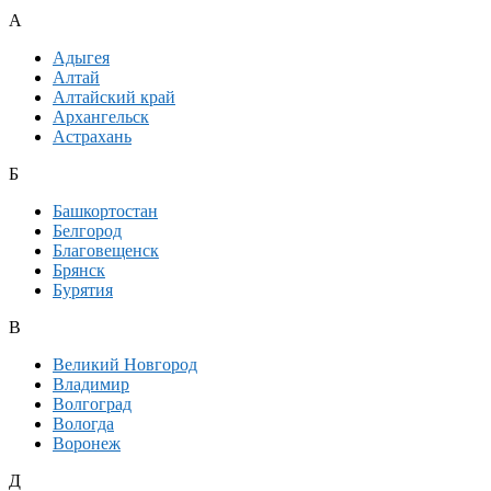
А
Адыгея
Алтай
Алтайский край
Архангельск
Астрахань
Б
Башкортостан
Белгород
Благовещенск
Брянск
Бурятия
В
Великий Новгород
Владимир
Волгоград
Вологда
Воронеж
Д