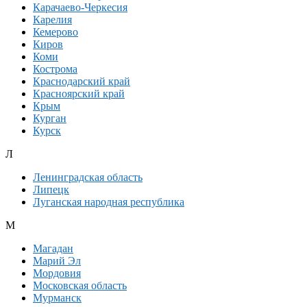
Карачаево-Черкесия
Карелия
Кемерово
Киров
Коми
Кострома
Краснодарский край
Красноярский край
Крым
Курган
Курск
Л
Ленинградская область
Липецк
Луганская народная республика
М
Магадан
Марий Эл
Мордовия
Московская область
Мурманск