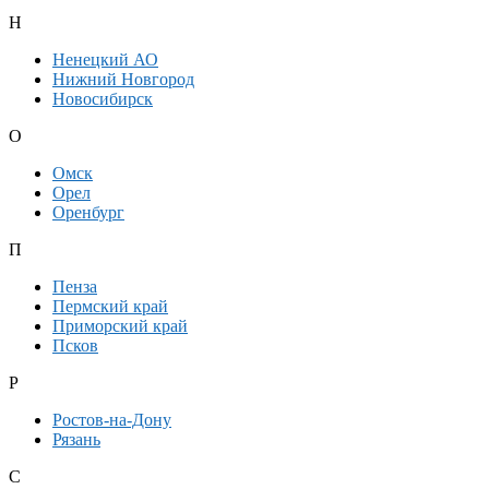
Н
Ненецкий АО
Нижний Новгород
Новосибирск
О
Омск
Орел
Оренбург
П
Пенза
Пермский край
Приморский край
Псков
Р
Ростов-на-Дону
Рязань
С