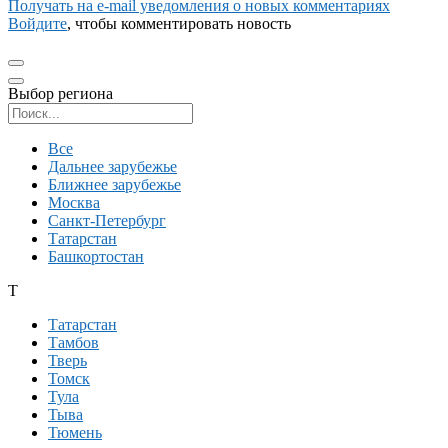
Получать на e‑mail уведомления о новых комментариях
Войдите
, чтобы комментировать новость
Выбор региона
Поиск региона
Все
Дальнее зарубежье
Ближнее зарубежье
Москва
Санкт-Петербург
Татарстан
Башкортостан
Т
Татарстан
Тамбов
Тверь
Томск
Тула
Тыва
Тюмень