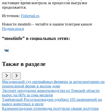
настоящее время контроль за процессом выгрузки
продолжается.
Источник:
Fishretail.ru
Новости
meatinfo
– читайте в нашем телеграм канале
Подписаться
“
meatinfo
” в социальных сетях:
Также в разделе
Иллюстрация новости
Магаданский суд оштрафовал фермера за антисанитарию на
перепелиной ферме в жилом доме
Иллюстрация новости
Экспорт продукции животноводства из Томской области
вырос на 66% за семь месяцев
Иллюстрация новости
Тамбовский Россельхознадзор одобрил 105 разрешений на
вывоз животных в июле
Иллюстрация новости
Калининградские птицеводы получили свыше полутора