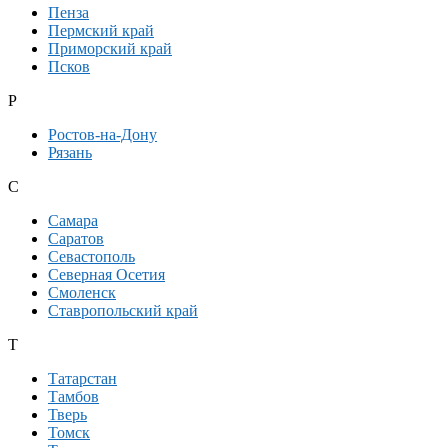
Пенза
Пермский край
Приморский край
Псков
Р
Ростов-на-Дону
Рязань
С
Самара
Саратов
Севастополь
Северная Осетия
Смоленск
Ставропольский край
Т
Татарстан
Тамбов
Тверь
Томск