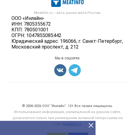
Новости рынка
Скот в живом весе
Контактная информация
Форум
Meatinfo.ru – весь
рынок мяса
России.
Колбасы, сосиски, деликатесы
Политика обработки персональных данных
ООО «Инлайн»
Энциклопедия
Мясные полуфабрикаты
ИНН: 7805355672
Для СМИ
Бренды
КПП: 780501001
Мясные консервы
ОГРН: 1047855085442
Мониторинг
Мясные снеки
Юридический адрес: 196066, г. Санкт-Петербург,
Вакансии
Московский проспект, д. 212
Яйца
Блог
Добавить объявление
Мы в соцсетях:
Карта объявлений
Счетчики, авторское право, логотипы
© 2006‑2026 ООО “Инлайн”. 12+ Все права защищены.
Использование информации, размещенной на данном сайте,
допускается только при размещении активной гиперссылки на
сайт
meatinfo.ru