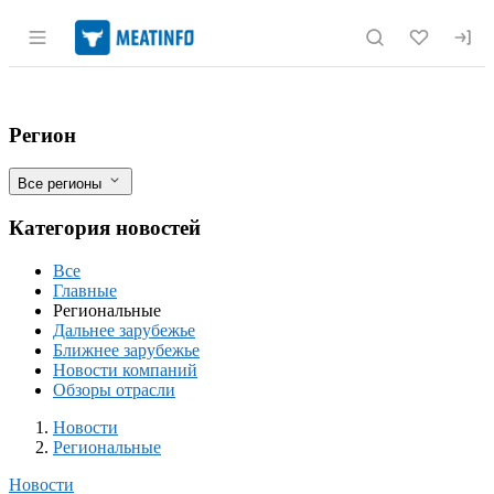
Раздел навигации по сайту meatinfo.r
Россельхознадзор контролирует выгруз
Фильтры
Регион
Все регионы
Категория новостей
Все
Главные
Региональные
Дальнее зарубежье
Ближнее зарубежье
Новости компаний
Обзоры отрасли
Новости
Разделы
Новости
Региональные
Новости