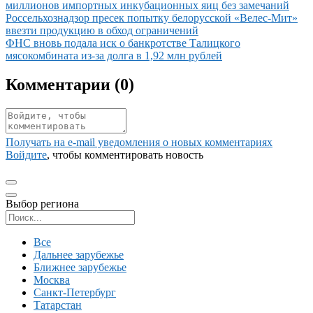
миллионов импортных инкубационных яиц без замечаний
Иллюстрация новости
Россельхознадзор пресек попытку белорусской «Велес-Мит»
ввезти продукцию в обход ограничений
Иллюстрация новости
ФНС вновь подала иск о банкротстве Талицкого
мясокомбината из-за долга в 1,92 млн рублей
Комментарии (
0
)
Получать на e‑mail уведомления о новых комментариях
Войдите
, чтобы комментировать новость
Выбор региона
Поиск региона
Все
Дальнее зарубежье
Ближнее зарубежье
Москва
Санкт-Петербург
Татарстан