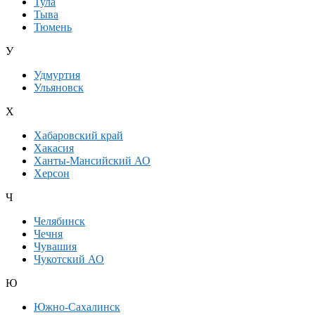
Тула
Тыва
Тюмень
У
Удмуртия
Ульяновск
Х
Хабаровский край
Хакасия
Ханты-Мансийский АО
Херсон
Ч
Челябинск
Чечня
Чувашия
Чукотский АО
Ю
Южно-Сахалинск