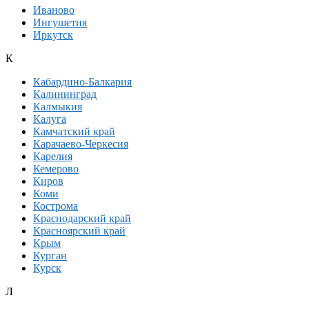
Иваново
Ингушетия
Иркутск
К
Кабардино-Балкария
Калининград
Калмыкия
Калуга
Камчатский край
Карачаево-Черкесия
Карелия
Кемерово
Киров
Коми
Кострома
Краснодарский край
Красноярский край
Крым
Курган
Курск
Л