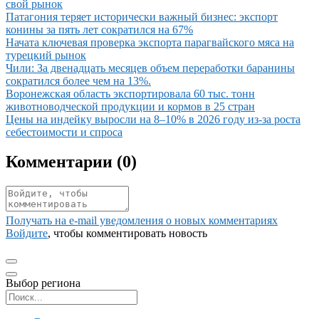
свой рынок
Иллюстрация новости
Патагония теряет исторически важный бизнес: экспорт
конины за пять лет сократился на 67%
Иллюстрация новости
Начата ключевая проверка экспорта парагвайского мяса на
турецкий рынок
Иллюстрация новости
Чили: За двенадцать месяцев объем переработки баранины
сократился более чем на 13%.
Иллюстрация новости
Воронежская область экспортировала 60 тыс. тонн
животноводческой продукции и кормов в 25 стран
Иллюстрация новости
Цены на индейку выросли на 8–10% в 2026 году из-за роста
себестоимости и спроса
Комментарии (
0
)
Получать на e‑mail уведомления о новых комментариях
Войдите
, чтобы комментировать новость
Выбор региона
Поиск региона