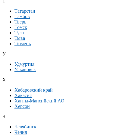
Т
Татарстан
Тамбов
Тверь
Томск
Тула
Тыва
Тюмень
У
Удмуртия
Ульяновск
Х
Хабаровский край
Хакасия
Ханты-Мансийский АО
Херсон
Ч
Челябинск
Чечня