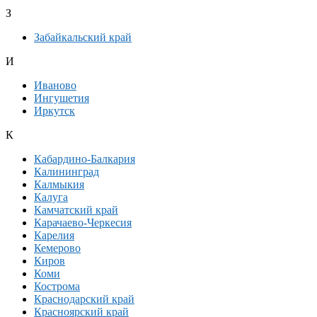
З
Забайкальский край
И
Иваново
Ингушетия
Иркутск
К
Кабардино-Балкария
Калининград
Калмыкия
Калуга
Камчатский край
Карачаево-Черкесия
Карелия
Кемерово
Киров
Коми
Кострома
Краснодарский край
Красноярский край