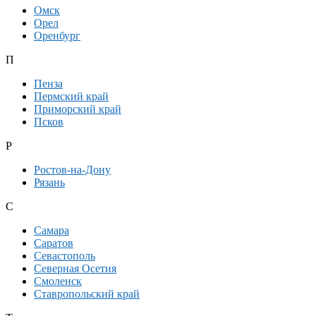
Омск
Орел
Оренбург
П
Пенза
Пермский край
Приморский край
Псков
Р
Ростов-на-Дону
Рязань
С
Самара
Саратов
Севастополь
Северная Осетия
Смоленск
Ставропольский край