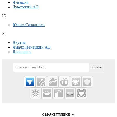
Чувашия
Чукотский АО
Ю
Южно-Сахалинск
Я
Якутия
Ямало-Ненецкий АО
Ярославль
Дополнительная информация
Поиск по сайту и ссылк
Искать
Cсылки на полезные проекты
Meatinfo.ru —
мясо и
мясопродукты
Важные разделы и контакты
Навигация по сайту
О МАРКЕТПЛЕЙСЕ