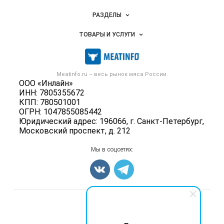
Новости Meatinfo.ru
РАЗДЕЛЫ
Услуги и цены
Объявления
ТОВАРЫ И УСЛУГИ
Размещение рекламы
Каталог компаний
Мясо, мясопродукты
Публичная оферта
Новости рынка
Скот в живом весе
Контактная информация
Форум
Meatinfo.ru – весь
рынок мяса
России.
Колбасы, сосиски, деликатесы
Политика обработки персональных данных
ООО «Инлайн»
Энциклопедия
Мясные полуфабрикаты
ИНН: 7805355672
Для СМИ
Бренды
КПП: 780501001
Мясные консервы
ОГРН: 1047855085442
Мониторинг
Мясные снеки
Юридический адрес: 196066, г. Санкт-Петербург,
Вакансии
Московский проспект, д. 212
Яйца
Блог
Добавить объявление
Мы в соцсетях:
Карта объявлений
Счетчики, авторское право, логотипы