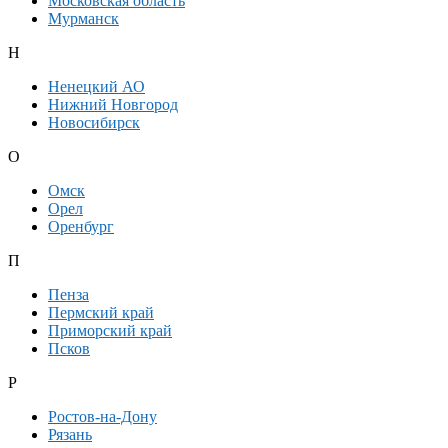
Московская область
Мурманск
Н
Ненецкий АО
Нижний Новгород
Новосибирск
О
Омск
Орел
Оренбург
П
Пенза
Пермский край
Приморский край
Псков
Р
Ростов-на-Дону
Рязань