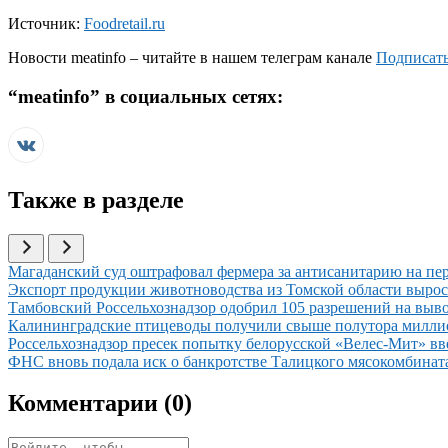
Источник:
Foodretail.ru
Новости
meatinfo
– читайте в нашем телеграм канале
Подписать
“
meatinfo
” в социальных сетях:
Также в разделе
Иллюстрация новости
Магаданский суд оштрафовал фермера за антисанитарию на пе
Иллюстрация новости
Экспорт продукции животноводства из Томской области вырос 
Иллюстрация новости
Тамбовский Россельхознадзор одобрил 105 разрешений на выв
Иллюстрация новости
Калининградские птицеводы получили свыше полутора милли
Иллюстрация новости
Россельхознадзор пресек попытку белорусской «Велес-Мит» в
Иллюстрация новости
ФНС вновь подала иск о банкротстве Талицкого мясокомбината 
Комментарии (
0
)