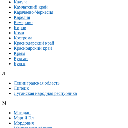
Калуга
Камчатский край
Карачаево-Черкесия
Карелия
Кемерово
Киров
Коми
Кострома
Краснодарский край
Красноярский край
Крым
Курган
Курск
Л
Ленинградская область
Липецк
Луганская народная республика
М
Магадан
Марий Эл
Мордовия