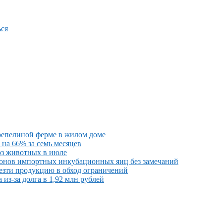
ся
репелиной ферме в жилом доме
на 66% за семь месяцев
оз животных в июле
онов импортных инкубационных яиц без замечаний
везти продукцию в обход ограничений
из-за долга в 1,92 млн рублей