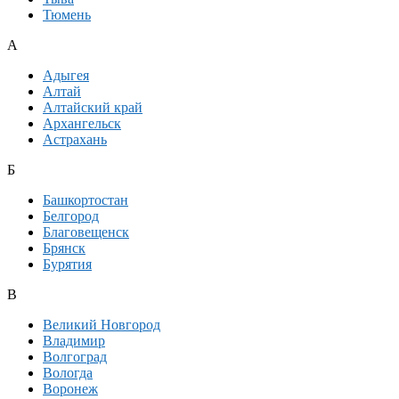
Тюмень
А
Адыгея
Алтай
Алтайский край
Архангельск
Астрахань
Б
Башкортостан
Белгород
Благовещенск
Брянск
Бурятия
В
Великий Новгород
Владимир
Волгоград
Вологда
Воронеж