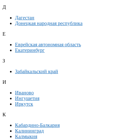
Д
Дагестан
Донецкая народная республика
Е
Еврейская автономная область
Екатеринбург
З
Забайкальский край
И
Иваново
Ингушетия
Иркутск
К
Кабардино-Балкария
Калининград
Калмыкия