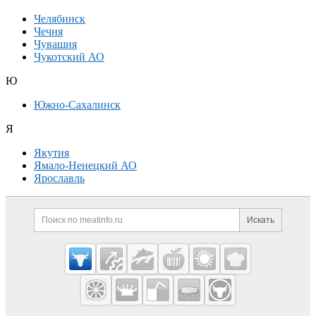
Челябинск
Чечня
Чувашия
Чукотский АО
Ю
Южно-Сахалинск
Я
Якутия
Ямало-Ненецкий АО
Ярославль
Дополнительная информация
Поиск по сайту и ссылк
Искать
Cсылки на полезные проекты
Meatinfo.ru —
мясо и
мясопродукты