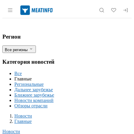
Раздел навигации по сайту meatinfo.r
Раевский мясокомбинат «Альшей-мясо» 
Фильтры
Регион
Все регионы
Категория новостей
Все
Главные
Региональные
Дальнее зарубежье
Ближнее зарубежье
Новости компаний
Обзоры отрасли
Новости
Разделы
Новости
Главные
Новости