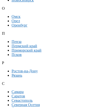
Новосибирск
О
Омск
Орел
Оренбург
П
Пенза
Пермский край
Приморский край
Псков
Р
Ростов-на-Дону
Рязань
С
Самара
Саратов
Севастополь
Северная Осетия