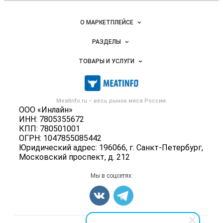
Важные разделы и контакты
Навигация по сайту
О МАРКЕТПЛЕЙСЕ
Новости Meatinfo.ru
РАЗДЕЛЫ
Услуги и цены
Объявления
ТОВАРЫ И УСЛУГИ
Размещение рекламы
Каталог компаний
Мясо, мясопродукты
Публичная оферта
Новости рынка
Скот в живом весе
Контактная информация
Форум
Meatinfo.ru – весь
рынок мяса
России.
Колбасы, сосиски, деликатесы
Политика обработки персональных данных
ООО «Инлайн»
Энциклопедия
Мясные полуфабрикаты
ИНН: 7805355672
Для СМИ
Бренды
КПП: 780501001
Мясные консервы
ОГРН: 1047855085442
Мониторинг
Мясные снеки
Юридический адрес: 196066, г. Санкт-Петербург,
Вакансии
Московский проспект, д. 212
Яйца
Блог
Добавить объявление
Мы в соцсетях:
Карта объявлений