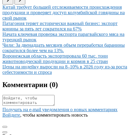
Иллюстрация новости
Китай требует большей отслеживаемости происхождения
продукции и проверяет доступ колумбийской говядины на
свой рынок
Иллюстрация новости
Патагония теряет исторически важный бизнес: экспорт
конины за пять лет сократился на 67%
Иллюстрация новости
Начата ключевая проверка экспорта парагвайского мяса на
турецкий рынок
Иллюстрация новости
Чили: За двенадцать месяцев объем переработки баранины
сократился более чем на 13%.
Иллюстрация новости
Воронежская область экспортировала 60 тыс. тонн
животноводческой продукции и кормов в 25 стран
Иллюстрация новости
Цены на индейку выросли на 8–10% в 2026 году из-за роста
себестоимости и спроса
Комментарии (
0
)
Получать на e‑mail уведомления о новых комментариях
Войдите
, чтобы комментировать новость