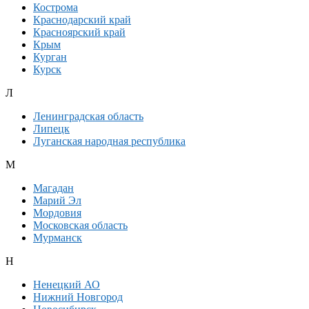
Кострома
Краснодарский край
Красноярский край
Крым
Курган
Курск
Л
Ленинградская область
Липецк
Луганская народная республика
М
Магадан
Марий Эл
Мордовия
Московская область
Мурманск
Н
Ненецкий АО
Нижний Новгород