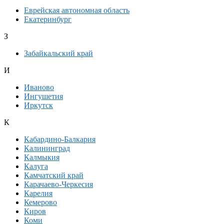
Еврейская автономная область
Екатеринбург
З
Забайкальский край
И
Иваново
Ингушетия
Иркутск
К
Кабардино-Балкария
Калининград
Калмыкия
Калуга
Камчатский край
Карачаево-Черкесия
Карелия
Кемерово
Киров
Коми