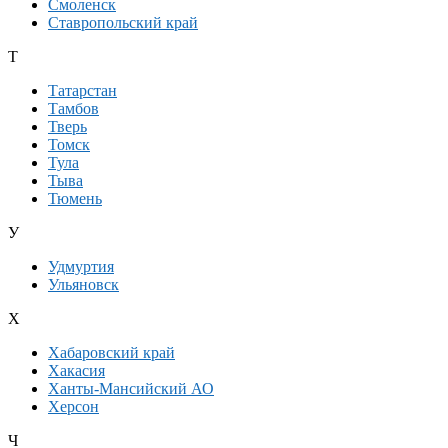
Смоленск
Ставропольский край
Т
Татарстан
Тамбов
Тверь
Томск
Тула
Тыва
Тюмень
У
Удмуртия
Ульяновск
Х
Хабаровский край
Хакасия
Ханты-Мансийский АО
Херсон
Ч